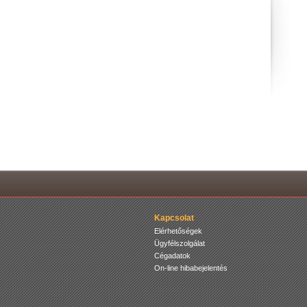
Kapcsolat
Elérhetőségek
Ügyfélszolgálat
Cégadatok
On-line hibabejelentés