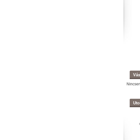
Vás
Nincse
Uto