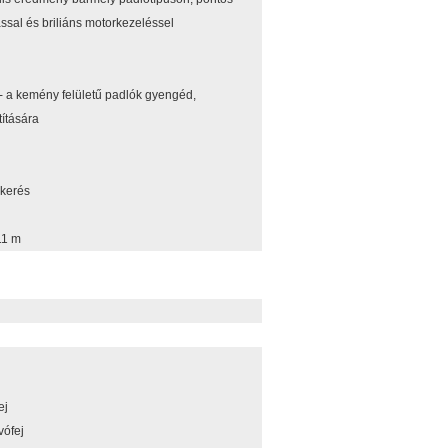
ssal és briliáns motorkezeléssel
- a kemény felületű padlók gyengéd,
ítására
ekerés
11 m
ej
vófej