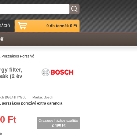
RÁCIÓ
0 db termék 0 Ft
ÓK
Porzsákos Porszívó
y filter,
sák (2 év
sch
BGL41HYG0L
Márka:
Bosch
orzsákos porszívó extra garancia
0 Ft
Országos házhoz szállítás
2 490 Ft
ér