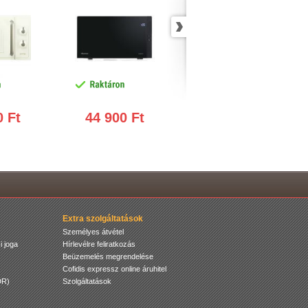
yfokozat
technológia, LED kijelző
funkció, 1000 W
0 Ft
44 900 Ft
44 900 Ft
Extra szolgáltatások
Személyes átvétel
i joga
Hírlevélre feliratkozás
Beüzemelés megrendelése
Cofidis expressz online áruhitel
DR)
Szolgáltatások