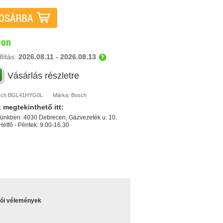
ron
lítás:
2026.08.11 - 2026.08.13
Vásárlás részletre
sch
BGL41HYG0L
Márka:
Bosch
k
megtekinthető itt:
ünkben: 4030 Debrecen, Gázvezeték u. 10.
 Hétfő - Péntek: 9.00-16.30
lói vélemények