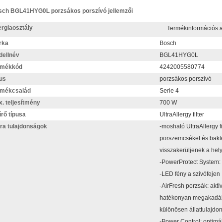
ch BGL41HYG0L porzsákos porszívó jellemzői
rgiaosztály
Termékinformációs
rka
Bosch
ellnév
BGL41HYG0L
rmékkód
4242005580774
us
porzsákos porszívó
rmékcsalád
Serie 4
. teljesítmény
700 W
rő típusa
UltraAllergy filter
ra tulajdonságok
-mosható UltraAllergy fi
porszemcséket és bakt
visszakerüljenek a hel
-PowerProtect System: t
-LED fény a szívófejen
-AirFresh porzsák: akt
hatékonyan megakadály
különösen állattulajdo
-Power Control: optimá