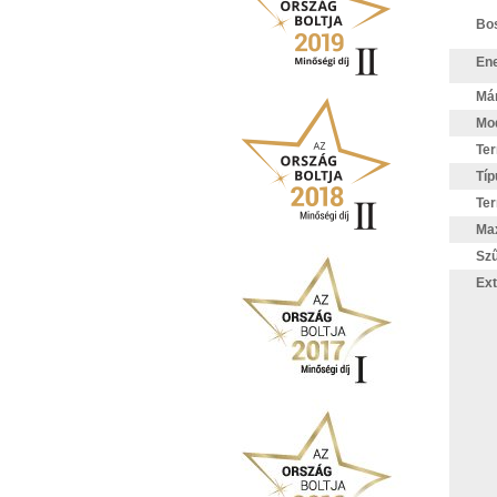
Bos
Ene
Má
Mod
Te
Típ
Te
Max
Szű
Ext