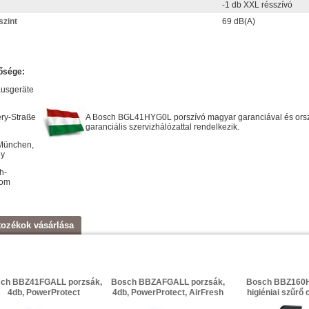
-1 db XXL résszívó
szint
69 dB(A)
ősége:
usgeräte
ry-Straße
A Bosch BGL41HYG0L porszívó magyar garanciával és orsz
garanciális szervizhálózattal rendelkezik.
München,
y
h-
com
tozékok vásárlása
ch BBZ41FGALL porzsák,
Bosch BBZAFGALL porzsák,
Bosch BBZ160H
4db, PowerProtect
4db, PowerProtect, AirFresh
higiéniai szűrő