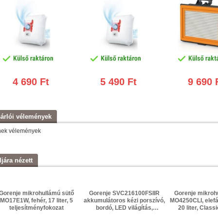
4 690 Ft
5 490 Ft
9 690 
árlói vélemények
nek vélemények
ljára nézett
Gorenje mikrohullámú sütő
Gorenje SVC216100FSIIR
Gorenje mikroh
MO17E1W, fehér, 17 liter, 5
akkumulátoros kézi porszívó,
MO4250CLI, elefá
teljesítményfokozat
bordó, LED világítás,
20 liter, Class
összecsukható, 21.6 V Li-ion
kombinált üz