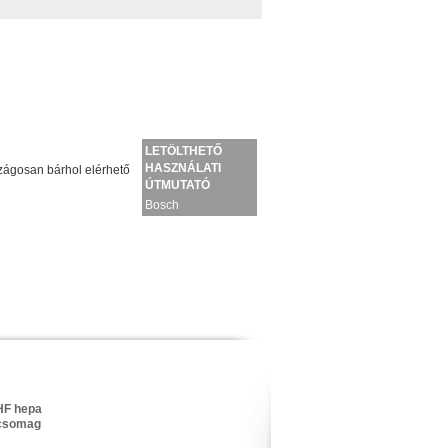
LETÖLTHETŐ
HASZNÁLATI
ágosan bárhol elérhető
ÚTMUTATÓ
Bosch
BGL41HYG0L
porszívó
F hepa
 csomag