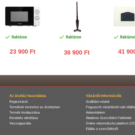
teljesítmén
23 900 Ft
41 90
36 900 Ft
Az áruház használata
Vásárlói információk
Regisztráció
Szállítási módok
Termékek keresése az áruházban
Fogyasztó vásárlástól való elállás
Termék kiválasztása
Adatvédelem
Rendelés elindítása
Általános Szerződési Feltételek
Visszaigazolás
Online vitarendezési platform (O
Elállás a szerződéstől