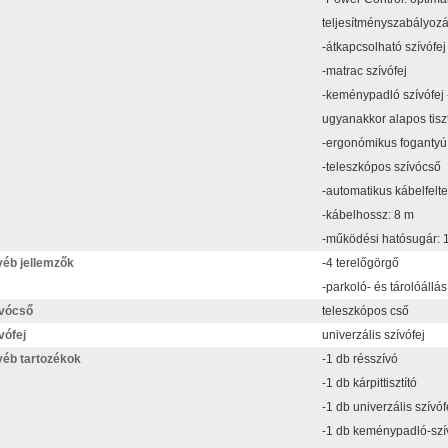
teljesítményszabályozá
-átkapcsolható szívófej
-matrac szívófej
-keménypadló szívófej 
ugyanakkor alapos tiszt
-ergonómikus fogantyú
-teleszkópos szívócső
-automatikus kábelfelt
-kábelhossz: 8 m
-működési hatósugár: 
éb jellemzők
-4 terelőgörgő
-parkoló- és tárolóállás
vócső
teleszkópos cső
vófej
univerzális szívófej
éb tartozékok
-1 db résszívó
-1 db kárpittisztító
-1 db univerzális szívóf
-1 db keménypadló-szí