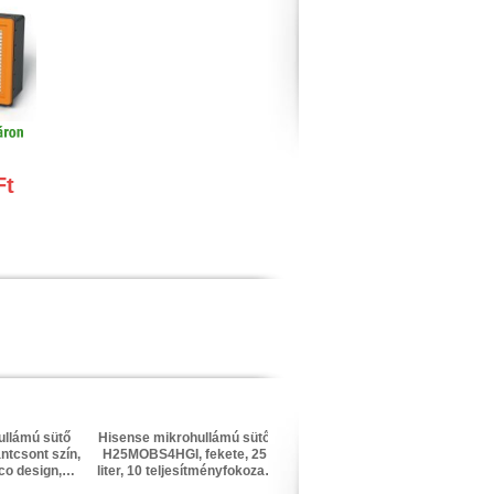
Ft
ullámú sütő
Hisense mikrohullámú sütő
Hisense mikrohullámú sütő
ntcsont szín,
H25MOBS4HGI, fekete, 25
H29MOBS9HG, fekete, 29
ico design,
liter, 10 teljesítményfokozat,
liter, 900 W, 11
emmód, 5
grill funkció, InverTech
teljesítményfokozat, grill