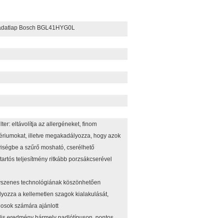
 adatlap Bosch BGL41HYG0L
lter: eltávolítja az allergéneket, finom
ériumokat, illetve megakadályozza, hogy azok
yiségbe a szűrő mosható, cserélhető
artós teljesítmény ritkább porzsákcserével
ívszenes technológiának köszönhetően
ozza a kellemetlen szagok kialakulását,
nosok számára ajánlott
lis eredmény bármely padlótípuson, pontos