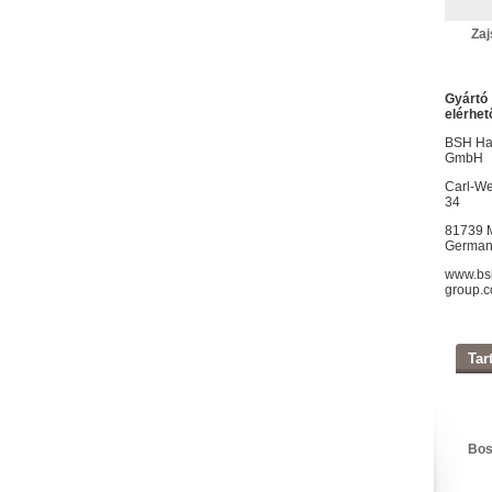
Zaj
Gyártó
elérhet
BSH Ha
GmbH
Carl-We
34
81739 
German
www.bs
group.
Tar
Bos