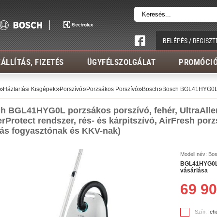
BELÉPÉS / REGISZT
ÁLLÍTÁS, FIZETÉS
ÜGYFÉLSZOLGÁLAT
PROMÓCI
»
»
»
»
»
Háztartási Kisgépek
Porszívó
Porzsákos Porszívó
Bosch
Bosch BGL41HYG0L 
h BGL41HYG0L porzsákos porszívó, fehér, UltraAllerg
rProtect rendszer, rés- és
kárpitszívó, AirFresh porz
llás fogyasztónak és KKV-nak)
Modell név:
Bo
BGL41HYG0L p
vásárlása
69 90
Szín:
feh