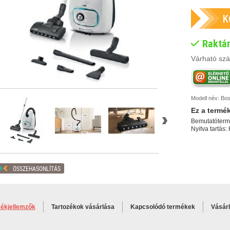
Raktá
Várható szál
Modell név:
Bo
Ez a
termé
Bemutatóterm
Nyitva tartás:
ÖSSZEHASONLÍTÁS
ékjellemzők
Tartozékok vásárlása
Kapcsolódó termékek
Vásár