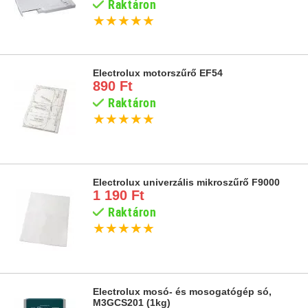
Raktáron
★
★
★
★
★
Electrolux motorszűrő EF54
890 Ft
Raktáron
★
★
★
★
★
Electrolux univerzális mikroszűrő F9000
1 190 Ft
Raktáron
★
★
★
★
★
Electrolux mosó- és mosogatógép só,
M3GCS201 (1kg)