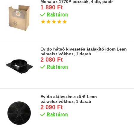
Menalux 1770P porzsák, 4 db, papír
1 890 Ft
Raktáron
★
★
★
★
★
Evido hátsó kivezetés átalakító idom Lean
páraelszívókhoz, 1 darab
2 080 Ft
Raktáron
Evido aktívszén-szűrő Lean
páraelszívókhoz, 1 darab
2 090 Ft
Raktáron