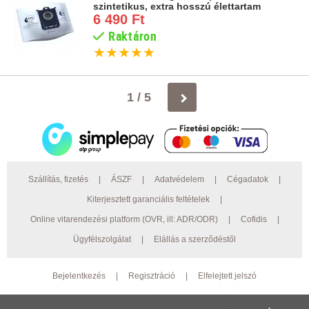
szintetikus, extra hosszú élettartam
6 490 Ft
Raktáron
★
★
★
★
★
1 / 5
Szállítás, fizetés
|
ÁSZF
|
Adatvédelem
|
Cégadatok
|
Kiterjesztett garanciális feltételek
|
Online vitarendezési platform (OVR, ill: ADR/ODR)
|
Cofidis
|
Ügyfélszolgálat
|
Elállás a szerződéstől
Bejelentkezés
|
Regisztráció
|
Elfelejtett jelszó