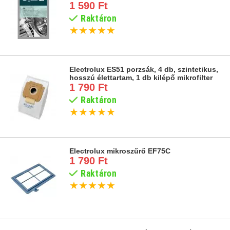
1 590 Ft
Raktáron
★
★
★
★
★
Electrolux ES51 porzsák, 4 db, szintetikus,
hosszú élettartam, 1 db kilépő mikrofilter
1 790 Ft
Raktáron
★
★
★
★
★
Electrolux mikroszűrő EF75C
1 790 Ft
Raktáron
★
★
★
★
★