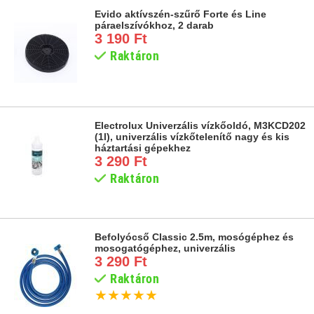
Evido aktívszén-szűrő Forte és Line
páraelszívókhoz, 2 darab
3 190 Ft
Raktáron
Electrolux Univerzális vízkőoldó, M3KCD202
(1l), univerzális vízkőtelenítő nagy és kis
háztartási gépekhez
3 290 Ft
Raktáron
Befolyócső Classic 2.5m, mosógéphez és
mosogatógéphez, univerzális
3 290 Ft
Raktáron
★
★
★
★
★