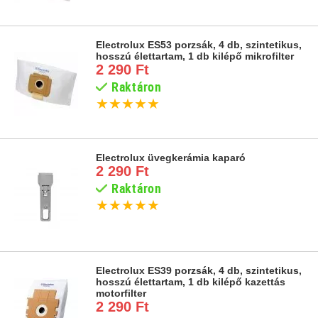
Electrolux ES53 porzsák, 4 db, szintetikus,
hosszú élettartam, 1 db kilépő mikrofilter
2 290 Ft
Raktáron
★
★
★
★
★
Electrolux üvegkerámia kaparó
2 290 Ft
Raktáron
★
★
★
★
★
Electrolux ES39 porzsák, 4 db, szintetikus,
hosszú élettartam, 1 db kilépő kazettás
motorfilter
2 290 Ft