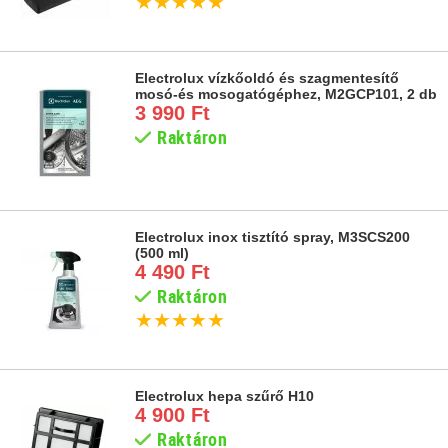
★
★
★
★
★
Electrolux vízkőoldó és szagmentesítő
mosó-és mosogatógéphez, M2GCP101, 2 db
3 990 Ft
Raktáron
Electrolux inox tisztító spray, M3SCS200
(500 ml)
4 490 Ft
Raktáron
★
★
★
★
★
Electrolux hepa szűrő H10
4 900 Ft
Raktáron