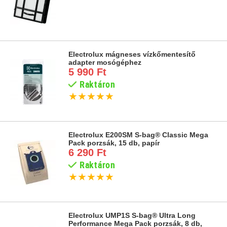
Electrolux mágneses vízkőmentesítő
adapter mosógéphez
5 990 Ft
Raktáron
★
★
★
★
★
Electrolux E200SM S-bag® Classic Mega
Pack porzsák, 15 db, papír
6 290 Ft
Raktáron
★
★
★
★
★
Electrolux UMP1S S-bag® Ultra Long
Performance Mega Pack porzsák, 8 db,