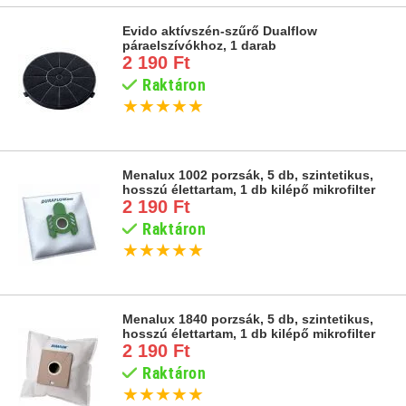
Evido aktívszén-szűrő Dualflow
páraelszívókhoz, 1 darab
2 190 Ft
Raktáron
★
★
★
★
★
Menalux 1002 porzsák, 5 db, szintetikus,
hosszú élettartam, 1 db kilépő mikrofilter
2 190 Ft
Raktáron
★
★
★
★
★
Menalux 1840 porzsák, 5 db, szintetikus,
hosszú élettartam, 1 db kilépő mikrofilter
2 190 Ft
Raktáron
★
★
★
★
★