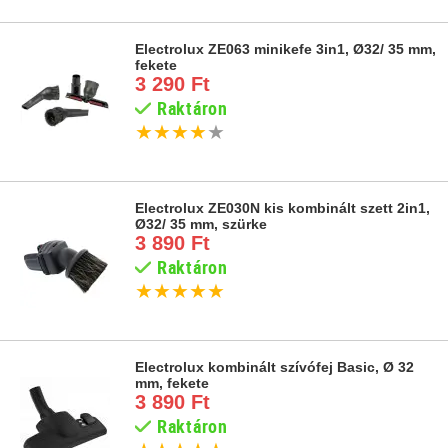
Electrolux ZE063 minikefe 3in1, Ø32/ 35 mm,
fekete
3 290 Ft
Raktáron
★
★
★
★
★
Electrolux ZE030N kis kombinált szett 2in1,
Ø32/ 35 mm, szürke
3 890 Ft
Raktáron
★
★
★
★
★
Electrolux kombinált szívófej Basic, Ø 32
mm, fekete
3 890 Ft
Raktáron