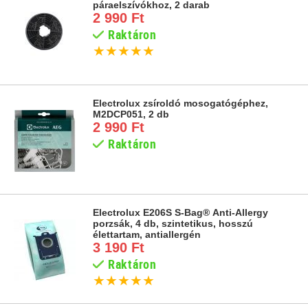
páraelszívókhoz, 2 darab
2 990 Ft
Raktáron
★
★
★
★
★
Electrolux zsíroldó mosogatógéphez,
M2DCP051, 2 db
2 990 Ft
Raktáron
Electrolux E206S S-Bag® Anti-Allergy
porzsák, 4 db, szintetikus, hosszú
élettartam, antiallergén
3 190 Ft
Raktáron
★
★
★
★
★