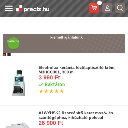
0
kiemelt ajánlatunk
Raktáron
Electrolux kerámia főzőlaptisztító krém,
M3HCC301, 300 ml
3 990 Ft
Raktáron
★
★
★
★
★
A1WYHSK2 összeépítő keret mosó- és
szárítógéphez, kihúzható polccal
26 900 Ft