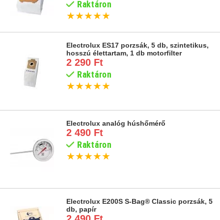
Raktáron
★
★
★
★
★
Electrolux ES17 porzsák, 5 db, szintetikus,
hosszú élettartam, 1 db motorfilter
2 290 Ft
Raktáron
★
★
★
★
★
Electrolux analóg húshőmérő
2 490 Ft
Raktáron
★
★
★
★
★
Electrolux E200S S-Bag® Classic porzsák, 5
db, papír
2 490 Ft