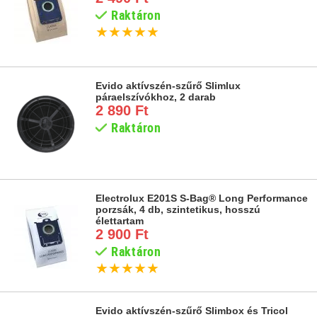
Raktáron
★
★
★
★
★
Evido aktívszén-szűrő Slimlux
páraelszívókhoz, 2 darab
2 890 Ft
Raktáron
Electrolux E201S S-Bag® Long Performance
porzsák, 4 db, szintetikus, hosszú
élettartam
2 900 Ft
Raktáron
★
★
★
★
★
Evido aktívszén-szűrő Slimbox és Tricol