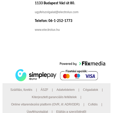
1133 Budapest Váci út 80.
ugyfelszolgalat@electrolux.com
Telefon: 06-1-252-1773
www.electrolux.hu
Szállítás, fizetés
|
ÁSZF
|
Adatvédelem
|
Cégadatok
|
Kiterjesztett garanciális feltételek
|
Online vitarendezési platform (OVR, ill: ADR/ODR)
|
Cofidis
|
Ügyfélszolgálat
|
Elállás a szerződéstől