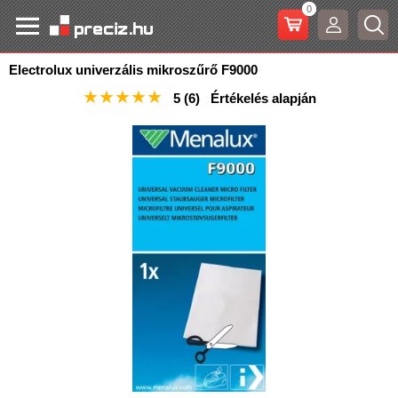
0
Electrolux univerzális mikroszűrő F9000
★
★
★
★
★
5
(6)
Értékelés alapján