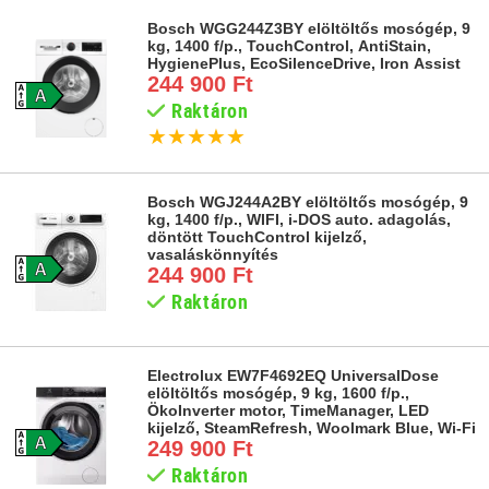
Bosch WGG244Z3BY elöltöltős mosógép, 9
kg, 1400 f/p., TouchControl, AntiStain,
HygienePlus, EcoSilenceDrive, Iron Assist
244 900 Ft
Raktáron
★
★
★
★
★
Bosch WGJ244A2BY elöltöltős mosógép, 9
kg, 1400 f/p., WIFI, i-DOS auto. adagolás,
döntött TouchControl kijelző,
vasaláskönnyítés
244 900 Ft
Raktáron
Electrolux EW7F4692EQ UniversalDose
elöltöltős mosógép, 9 kg, 1600 f/p.,
ÖkoInverter motor, TimeManager, LED
kijelző, SteamRefresh, Woolmark Blue, Wi-Fi
249 900 Ft
Raktáron