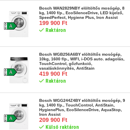
Bosch WAN2829NBY elöltöltős mosógép, 8
kg, 1400 f/p., EcoSilenceDrive, LED kijelző,
SpeedPerfect, Hygiene Plus, Iron Assist
199 900 Ft
Raktáron
Bosch WGB256A6BY elöltöltős mosógép,
10kg, 1600 f/p., WIFI, i-DOS auto. adagolás,
TouchControl, gőzfunkció,
vasaláskönnyítés, AntiStain
419 900 Ft
Raktáron
Bosch WGG244Z4BY elöltöltős mosógép, 9
kg, 1400 f/p., TouchControl, AntiStain,
HygienePlus, EcoSilenceDrive, AquaStop,
Iron Assist
209 900 Ft
Külső raktáron