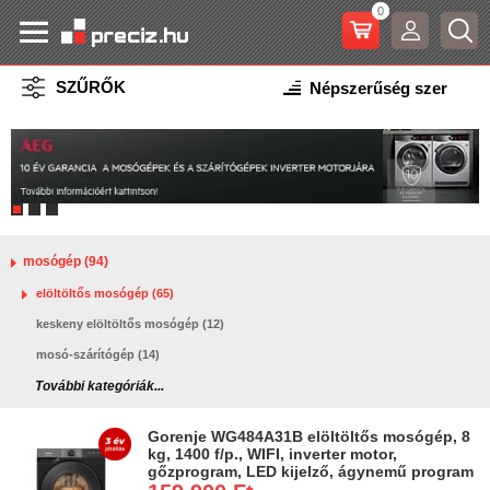
0
SZŰRŐK
mosógép (94)
elöltöltős mosógép (65)
keskeny elöltöltős mosógép (12)
mosó-szárítógép (14)
További kategóriák...
Gorenje WG484A31B elöltöltős mosógép, 8
kg, 1400 f/p., WIFI, inverter motor,
gőzprogram, LED kijelző, ágynemű program