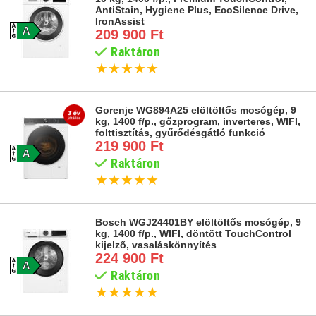
AntiStain, Hygiene Plus, EcoSilence Drive,
IronAssist
209 900 Ft
Raktáron
★
★
★
★
★
Gorenje WG894A25 elöltöltős mosógép, 9
kg, 1400 f/p., gőzprogram, inverteres, WIFI,
folttisztítás, gyűrődésgátló funkció
219 900 Ft
Raktáron
★
★
★
★
★
Bosch WGJ24401BY elöltöltős mosógép, 9
kg, 1400 f/p., WIFI, döntött TouchControl
kijelző, vasaláskönnyítés
224 900 Ft
Raktáron
★
★
★
★
★