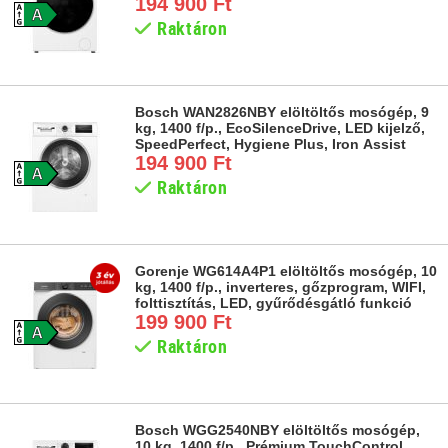
194 900 Ft
Raktáron
Bosch WAN2826NBY elöltöltős mosógép, 9
kg, 1400 f/p., EcoSilenceDrive, LED kijelző,
SpeedPerfect, Hygiene Plus, Iron Assist
194 900 Ft
Raktáron
Gorenje WG614A4P1 elöltöltős mosógép, 10
kg, 1400 f/p., inverteres, gőzprogram, WIFI,
folttisztítás, LED, gyűrődésgátló funkció
199 900 Ft
Raktáron
Bosch WGG2540NBY elöltöltős mosógép,
10 kg, 1400 f/p., Prémium TouchControl,