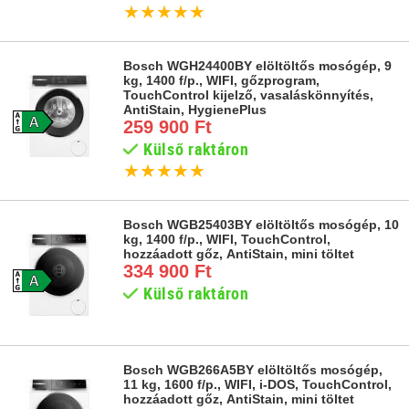
★
★
★
★
★
Bosch WGH24400BY elöltöltős mosógép, 9
kg, 1400 f/p., WIFI, gőzprogram,
TouchControl kijelző, vasaláskönnyítés,
AntiStain, HygienePlus
259 900 Ft
Külső raktáron
★
★
★
★
★
Bosch WGB25403BY elöltöltős mosógép, 10
kg, 1400 f/p., WIFI, TouchControl,
hozzáadott gőz, AntiStain, mini töltet
334 900 Ft
Külső raktáron
Bosch WGB266A5BY elöltöltős mosógép,
11 kg, 1600 f/p., WIFI, i-DOS, TouchControl,
hozzáadott gőz, AntiStain, mini töltet