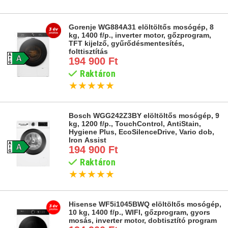
Gorenje WG884A31 elöltöltős mosógép, 8
kg, 1400 f/p., inverter motor, gőzprogram,
TFT kijelző, gyűrődésmentesítés,
folttisztítás
194 900 Ft
Raktáron
★
★
★
★
★
Bosch WGG242Z3BY elöltöltős mosógép, 9
kg, 1200 f/p., TouchControl, AntiStain,
Hygiene Plus, EcoSilenceDrive, Vario dob,
Iron Assist
194 900 Ft
Raktáron
★
★
★
★
★
Hisense WF5i1045BWQ elöltöltős mosógép,
10 kg, 1400 f/p., WIFI, gőzprogram, gyors
mosás, inverter motor, dobtisztító program