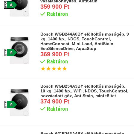
vasaláskönnyítés, AntiStain
359 900 Ft
Raktáron
Bosch WGB244A0BY elöltöltős mosógép, 9
kg, 1400 f/p., i-DOS, TouchControl,
HomeConnect, Mini Load, AntiStain,
EcoSilenceDrive, AquaStop
369 900 Ft
Raktáron
★
★
★
★
★
Bosch WGB254A3BY elöltöltős mosógép,
10 kg, 1400 f/p., WIFI, i-DOS, TouchControl,
hozzáadott gőz, AntiStain, mini töltet
374 900 Ft
Raktáron
Bosch WGB266A4BY elöltöltős mosógép,