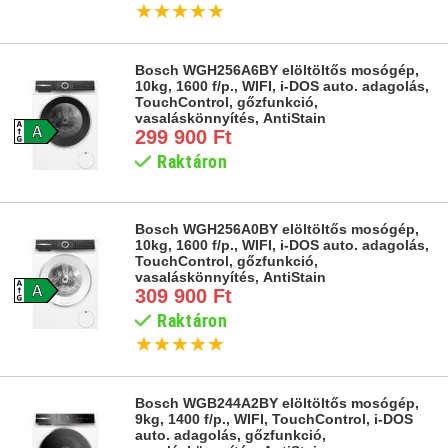
★
★
★
★
★
Bosch WGH256A6BY elöltöltős mosógép,
10kg, 1600 f/p., WIFI, i-DOS auto. adagolás,
TouchControl, gőzfunkció,
vasaláskönnyítés, AntiStain
299 900 Ft
Raktáron
Bosch WGH256A0BY elöltöltős mosógép,
10kg, 1600 f/p., WIFI, i-DOS auto. adagolás,
TouchControl, gőzfunkció,
vasaláskönnyítés, AntiStain
309 900 Ft
Raktáron
★
★
★
★
★
Bosch WGB244A2BY elöltöltős mosógép,
9kg, 1400 f/p., WIFI, TouchControl, i-DOS
auto. adagolás, gőzfunkció,