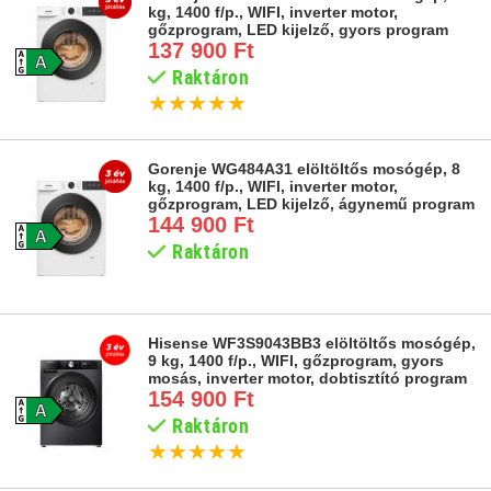
kg, 1400 f/p., WIFI, inverter motor,
gőzprogram, LED kijelző, gyors program
137 900 Ft
Raktáron
★
★
★
★
★
Gorenje WG484A31 elöltöltős mosógép, 8
kg, 1400 f/p., WIFI, inverter motor,
gőzprogram, LED kijelző, ágynemű program
144 900 Ft
Raktáron
Hisense WF3S9043BB3 elöltöltős mosógép,
9 kg, 1400 f/p., WIFI, gőzprogram, gyors
mosás, inverter motor, dobtisztító program
154 900 Ft
Raktáron
★
★
★
★
★