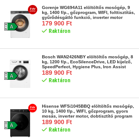
Gorenje WG694A11 elöltöltős mosógép, 9
kg, 1400 f/p., gőzprogram, WIFI, folttisztítás,
gyűrődésgátló funkció, inverter motor
179 900 Ft
Raktáron
Bosch WAN2426NBY elöltöltős mosógép, 8
kg, 1200 f/p., EcoSilenceDrive, LED kijelző,
SpeedPerfect, Hygiene Plus, Iron Assist
189 900 Ft
Raktáron
Hisense WF5i1045BBQ elöltöltős mosógép,
10 kg, 1400 f/p., WIFI, gőzprogram, gyors
mosás, inverter motor, dobtisztító program
189 900 Ft
Raktáron