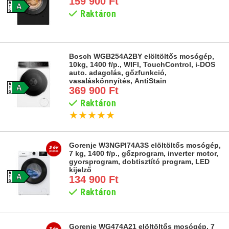
159 900 Ft
Raktáron
Bosch WGB254A2BY elöltöltős mosógép,
10kg, 1400 f/p., WIFI, TouchControl, i-DOS
auto. adagolás, gőzfunkció,
vasaláskönnyítés, AntiStain
369 900 Ft
Raktáron
★
★
★
★
★
Gorenje W3NGPI74A3S elöltöltős mosógép,
7 kg, 1400 f/p., gőzprogram, inverter motor,
gyorsprogram, dobtisztító program, LED
kijelző
134 900 Ft
Raktáron
Gorenje WG474A21 elöltöltős mosógép, 7