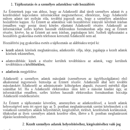
Tájékoztatás és a személyes adatokhoz való hozzáférés
Az Érintettnek joga van ahhoz, hogy az Adatkezelő által tárolt személyes adatait és a
kezelésükkel kapcsolatos információkat megismerhesse; ellenőrizze, hogy Adatkezelő
milyen adatot tart nyilván róla, továbbá jogosult arra, hogy a személyes adatokhoz
hozzáférést kapjon. Az Érintett az adatokhoz való hozzáférésre irányuló kérelmét írásban
(emailben vagy postai úton) köteles eljuttatni Adatkezelő részére. Adatkezelő az
információkat széles körben használt elektronikus formátumban adja meg az Érintett
részére, kivéve, ha az Érintett azt nem írásban, papíralapon kéri. Szóbeli tájékoztatást a
hozzáférés gyakorlása esetén telefonon keresztül Adatkezelő nem ad.
Hozzáférési jog gyakorlása esetén a tájékoztatás az alábbiakra terjed ki:
kezelt
adatok körének meghatározása, adatkezelés célja, ideje, jogalapja a kezelt adatok
körének tekintetében,
adattovábbítás: kinek a részére kerültek továbbításra az adatok, vagy kerülnek
továbbításra a
későbbiekben
,
adatforrás
megjelölése.
Adatkezelő a személyes adatok másolatát (személyesen az ügyfélszolgálaton) első
alkalommal ingyenesen biztosítja az Érintett részére. Adatkezelő által kért további
másolatokért Adatkezelő az adminisztratív költségeken alapuló, észszerű mértékű díjat
számíthat fel. Ha a Adatkezelő elektronikus úton kéri a másolat kiadást úgy, az
információkat emailben, széles körben használt elektronikus formátumban bocsátja
Adatkezelő rendelkezésére.
Az Érintett a tájékoztatást követően, amennyiben az adatkezeléssel, a kezelt adatok
helyességével nem ért egyet úgy az
5
. pontban meghatározottak szerint kérelmezheti a rá
vonatkozó személyes adatok helyesbítését, kiegészítését, törlését, kezelésének korlátozását,
tiltakozhat az ilyen személyes adatok kezelése ellen, illetve a
6
. pontban meghatározott
eljárást kezdeményezhet.
Kezelt személyes adatok helyesbítéséhez, kiegészítéséhez való jog