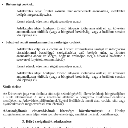
Biztonsági cookiek:
Adatkezelés célja: Érintett aktuális munkamenetének azonosítása, illetéktelen
belépés megakadályozása.
Kezelt adatok köre: nem rögzít személyes adatot
Adatkezelés ideje: honlapon történő látogatás időtartama alatt él, azt követően
automatikusan törlődik (vagy a böngésző bezárásáig, vagy a beállított session
idő lejártáig él).
Jelszóval védett munkamenethez szükséges cookiek.
Adatkezelés célja: ez a cookie az Érintett azonosítására szolgál az információs
társadalommal összefüggő szolgáltatásba való belépés után; az Érintett
azonosítása ahhoz szükséges, hogy ne szakadjon meg a hírközlő hálózaton a
szerverrel folytatott kommunikáció).
Kezelt adatok köre: nem rögzít személyes adatot.
Adatkezelés ideje: honlapon történő látogatás időtartama alatt él, azt követően
automatikusan törlődik (vagy a böngésző bezárásáig, vagy a beállított session
idő lejártáig él).
Sütik törlése
Az Érintettnek joga van törölni a sütit saját számítógépéről, illetve letilthatja böngészőjében
a sütik alkalmazását. A sütik kezelésére általában a böngészők Eszközök/Beállítások
menüjében az Adatvédelem/Előzmények/Egyéni Beállítások menü alatt, cookie, süti vagy
nyomonkövetés megnevezéssel van lehetőség.
Adatszolgáltatás elmaradásának lehetséges következményei:
a Honlap
szolgáltatásainak nem teljes körű igénybevehetősége, analitikai mérések pontatlansága.
Külső
szolgáltatók adatkezelése