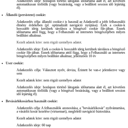
Adatkezelés ideje: honlapon történő látogatás időtartama alatt él, azt követően
automatikusan törlődik (vagy bezárásáig, vagy a beállított session idő lejártáig
él).
Állandó (persistent) cookie:
Adatkezelés célja: állandó cookie-t is használ az Adatkezelő a jobb felhasználói
élmény érdekében (pl. optimalizált navigáció nyújtása). Ezek a cookie-k
hosszabb ideig kerülnek tárolásra a böngésző cookie file-jában. Ennek
időtartama attól függ, hogy a Felhasználó az internetes böngészőjében milyen
beállítást alkalmaz.
Kezelt adatok köre: nem rögzít személyes adatot.
Adatkezelés ideje: Ezek a cookie-k hosszabb ideig kerülnek tárolásra a böngésző
cookie file-jában. Ennek időtartama attól függ, hogy a Felhasználó az internetes
böngészőjében milyen beállítást alkalmaz, jellemzően 10 év
User cookie:
Adatkezelés célja: Választott nyelv, deviza, Érintett be van-e jelentkezve vagy
sem
Kezelt adatok köre: nem rögzít személyes adatot
Adatkezelés ideje: honlapon történő látogatás időtartama alatt él, azt követően
automatikusan törlődik (vagy a böngésző bezárásáig, vagy a beállított session
idő lejártáig él).
Bevásárlókosárhoz használt cookie:
Adatkezelés célja: A felhasználók azonosítása, a "bevásárlókosár" nyilvántartása,
a vásárlói kosár kezelése (virtuemart), megfelelő navigáció biztosítása.
Kezelt adatok köre: nem rögzít személyes adatot
Adatkezelés ideje: 60 nap