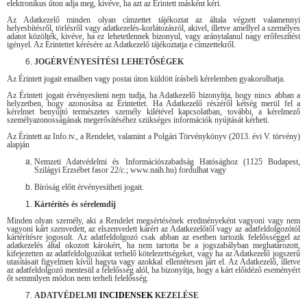
elektronikus úton adja meg, kivéve, ha azt az Érintett másként kéri.
Az Adatkezelő minden olyan címzettet tájékoztat az általa végzett valamennyi
helyesbítésről, törlésről vagy adatkezelés-korlátozásról, akivel, illetve amellyel a személyes
adatot közölték, kivéve, ha ez lehetetlennek bizonyul, vagy aránytalanul nagy erőfeszítést
igényel. Az Érintettet kérésére az Adatkezelő tájékoztatja e címzettekről.
JOGÉRVÉNYESÍTÉSI LEHETŐSÉGEK
Az Érintett jogait emailben vagy postai úton küldött írásbeli kérelemben gyakorolhatja.
Az Érintett jogait érvényesíteni nem tudja, ha Adatkezelő bizonyítja, hogy nincs abban a
helyzetben, hogy azonosítsa az Érintettet. Ha Adatkezelő részéről kétség merül fel a
kérelmet benyújtó természetes személy kilétével kapcsolatban, további, a kérelmező
személyazonosságának megerősítéséhez szükséges információk nyújtását kérheti.
Az Érintett az Info.tv., a Rendelet, valamint a Polgári Törvénykönyv (2013. évi V. törvény)
alapján
Nemzeti Adatvédelmi és Információszabadság Hatósághoz (1125 Budapest,
Szilágyi Erzsébet fasor 22/c.; www.naih.hu) fordulhat vagy
Bíróság előtt érvényesítheti jogait.
Kártérítés és sérelemdíj
Minden olyan személy, aki a Rendelet megsértésének eredményeként vagyoni vagy nem
vagyoni kárt szenvedett, az elszenvedett kárért az Adatkezelőtől vagy az adatfeldolgozótól
kártérítésre jogosult. Az adatfeldolgozó csak abban az esetben tartozik felelősséggel az
adatkezelés által okozott károkért, ha nem tartotta be a jogszabályban meghatározott,
kifejezetten az adatfeldolgozókat terhelő kötelezettségeket, vagy ha az Adatkezelő jogszerű
utasításait figyelmen kívül hagyta vagy azokkal ellentétesen járt el. Az Adatkezelő, illetve
az adatfeldolgozó mentesül a felelősség alól, ha bizonyítja, hogy a kárt előidéző eseményért
őt semmilyen módon nem terheli felelősség.
ADATVÉDELMI
INCIDENSEK
KEZELÉSE