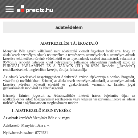
adatvédelem
ADATKEZELÉSI TÁJÉKOZTATÓ
Menyhárt Béla egyéni vállalkozó mint adatkezelő kiemelt figyelmet fordít arra, hogy az
általa kezelt személyes adatok tekintetében a természetes személyeknek a személyes adatok
kezelése tekintetében történő védelméről és az ilyen adatok szabad áramlásáról, valamint a
95/46/EK rendelet hatályon kívül helyezéséről (általános adatvédelmi rendelet) szóló az
EURÓPAI PARLAMENT ÉS A TANÁCS (EU) 2016/679 Rendelet („Rendelet”)
rendelkezéseinek megfelelően kezelje, tárolja, felhasználja.
Az adatok kezelésével összefüggésben Adatkezelő ezúton tájékoztatja a honlap látogatóit,
vásárlóit (a továbbiakban: Érintett) az általa kezelt személyes adatokról, a személyes adatok
kezelése körében követett elveiről és gyakorlatáról, valamint az Érintett jogai
gyakorlásának módjáról és lehetőségeiről.
Bármely Érintett jogosult az Adatkezelőhöz intézett írásos bejelentés útján az
adatkezeléshez adott hozzájárulását részlegesen vagy teljesen visszavonni, illetve az adatai
törlését kérni a tájékoztatóban meghatározott módon.
ADATKEZELŐ MEGNEVEZÉSE
Az adatok kezelését
Menyhárt Béla e. v.
végzi.
Adatkezelő: Menyhárt Béla e. v.
Nyilvántartási száma: 6776731