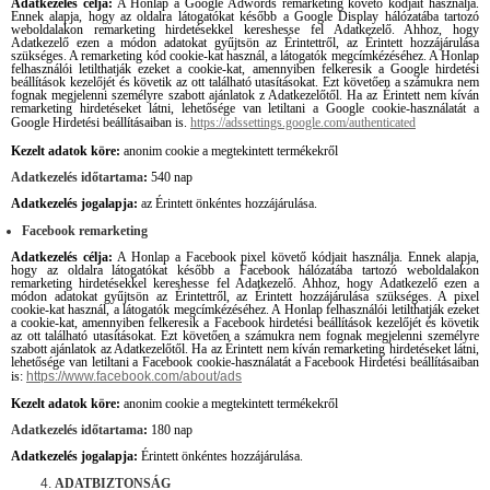
Adatkezelés célja:
A Honlap a Google Adwords remarketing követő kódjait használja.
Ennek alapja, hogy az oldalra látogatókat később a Google Display hálózatába tartozó
weboldalakon remarketing hirdetésekkel kereshesse fel Adatkezelő. Ahhoz, hogy
Adatkezelő ezen a módon adatokat gyűjtsön az Érintettről, az Érintett hozzájárulása
szükséges. A remarketing kód cookie-kat használ, a látogatók megcímkézéséhez. A Honlap
felhasználói letilthatják ezeket a cookie-kat, amennyiben felkeresik a Google hirdetési
beállítások kezelőjét és követik az ott található utasításokat. Ezt követően a számukra nem
fognak megjelenni személyre szabott ajánlatok z Adatkezelőtől.
Ha az Érintett nem kíván
remarketing hirdetéseket látni, lehetősége van letiltani a Google cookie-használatát a
Google Hirdetési beállításaiban is.
https://adssettings.google.com/authenticated
Kezelt adatok köre:
anonim cookie a megtekintett termékekről
Adatkezelés időtartama
:
540 nap
Adatkezelés jogalapja:
az Érintett önkéntes hozzájárulása.
Facebook remarketing
Adatkezelés célja:
A Honlap a Facebook pixel követő kódjait használja. Ennek alapja,
hogy az oldalra látogatókat később a Facebook hálózatába tartozó weboldalakon
remarketing hirdetésekkel kereshesse fel Adatkezelő. Ahhoz, hogy Adatkezelő ezen a
módon adatokat gyűjtsön az Érintettről, az Érintett hozzájárulása szükséges. A pixel
cookie-kat használ, a látogatók megcímkézéséhez. A Honlap felhasználói letilthatják ezeket
a cookie-kat, amennyiben felkeresik a Facebook hirdetési beállítások kezelőjét és követik
az ott található utasításokat. Ezt követően a számukra nem fognak megjelenni személyre
szabott ajánlatok az Adatkezelőtől.
Ha az Érintett nem kíván remarketing hirdetéseket látni,
lehetősége van letiltani a Facebook cookie-használatát a Facebook Hirdetési beállításaiban
is:
https://www.facebook.com/about/ads
Kezelt adatok köre:
anonim cookie a megtekintett termékekről
Adatkezelés időtartama
:
180 nap
Adatkezelés jogalapja:
Érintett önkéntes hozzájárulása.
ADATBIZTONSÁG