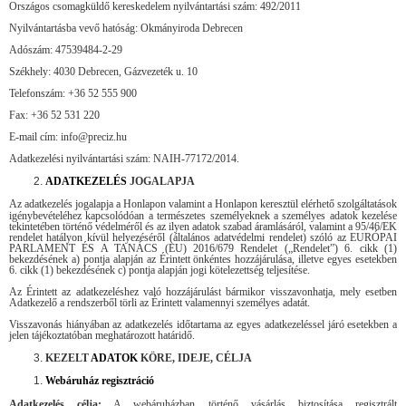
Országos csomagküldő kereskedelem nyilvántartási szám: 492/2011
Nyilvántartásba vevő hatóság: Okmányiroda Debrecen
Adószám: 47539484-2-29
Székhely: 4030 Debrecen, Gázvezeték u. 10
Telefonszám: +36 52 555 900
Fax: +36 52 531 220
E-mail cím: info@preciz.hu
Adatkezelési nyilvántartási szám: NAIH-77172/2014.
ADATKEZELÉS
JOGALAPJA
Az adatkezelés jogalapja a Honlapon valamint a Honlapon keresztül elérhető szolgáltatások
igénybevételéhez kapcsolódóan a természetes személyeknek a személyes adatok kezelése
tekintetében történő védelméről és az ilyen adatok szabad áramlásáról, valamint a 95/46/EK
rendelet hatályon kívül helyezéséről (általános adatvédelmi rendelet) szóló az EURÓPAI
PARLAMENT ÉS A TANÁCS (EU) 2016/679 Rendelet („Rendelet”) 6. cikk (1)
bekezdésének a) pontja alapján az Érintett önkéntes hozzájárulása, illetve egyes esetekben
6. cikk (1) bekezdésének c) pontja alapján jogi kötelezettség teljesítése.
Az Érintett az adatkezeléshez való hozzájárulást bármikor visszavonhatja, mely esetben
Adatkezelő a rendszerből törli az Érintett valamennyi személyes adatát.
Visszavonás hiányában az adatkezelés időtartama az egyes adatkezeléssel járó esetekben a
jelen tájékoztatóban meghatározott határidő.
KEZELT
ADATOK
KÖRE, IDEJE, CÉLJA
Webáruház regisztráció
Adatkezelés célja:
A webáruházban történő vásárlás biztosítása regisztrált