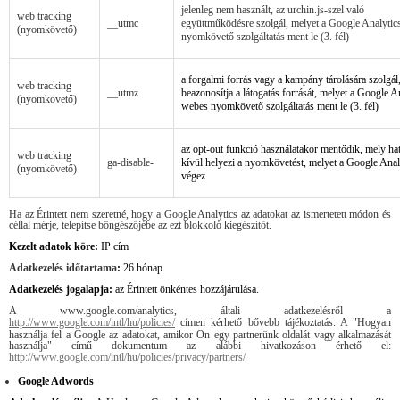
jelenleg nem használt, az urchin.js-szel való
web tracking
__utmc
együttműködésre szolgál, melyet a Google Analytic
(nyomkövető)
nyomkövető szolgáltatás ment le (3. fél)
a forgalmi forrás vagy a kampány tárolására szolgál
web tracking
__utmz
beazonosítja a látogatás forrását, melyet a Google A
(nyomkövető)
webes nyomkövető szolgáltatás ment le (3. fél)
az opt-out funkció használatakor mentődik, mely ha
web tracking
ga-disable-
kívül helyezi a nyomkövetést, melyet a Google Anal
(nyomkövető)
végez
Ha az Érintett nem szeretné, hogy a Google Analytics az adatokat az ismertetett módon és
céllal mérje, telepítse böngészőjébe az ezt blokkoló kiegészítőt.
Kezelt adatok köre:
IP cím
Adatkezelés időtartama
:
26 hónap
Adatkezelés jogalapja:
az Érintett önkéntes hozzájárulása.
A www.google.com/analytics, általi adatkezelésről a
http://www.google.com/intl/hu/policies/
címen kérhető bővebb tájékoztatás. A "Hogyan
használja fel a Google az adatokat, amikor Ön egy partnerünk oldalát vagy alkalmazását
használja" című dokumentum az alábbi hivatkozáson érhető el:
http://www.google.com/intl/hu/policies/privacy/partners/
Google
Adwords