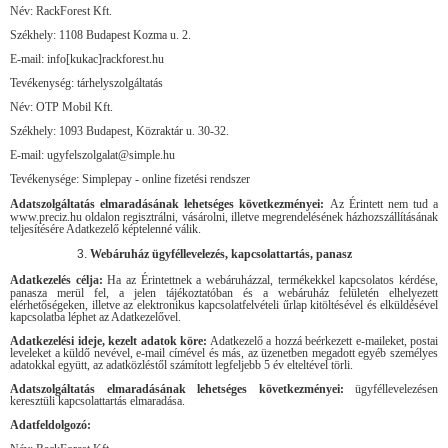
Név: RackForest Kft.
Székhely: 1108 Budapest Kozma u. 2.
E-mail: info[kukac]rackforest.hu
Tevékenység: tárhelyszolgáltatás
Név: OTP Mobil Kft.
Székhely: 1093 Budapest, Közraktár u. 30-32.
E-mail: ugyfelszolgalat@simple.hu
Tevékenysége: Simplepay - online fizetési rendszer
Adatszolgáltatás elmaradásának lehetséges következményei:
Az Érintett nem tud a
www.preciz.hu oldalon regisztrálni, vásárolni, illetve megrendelésének házhozszállításának
teljesítésére Adatkezelő képtelenné válik.
Webáruház ügyféllevelezés, kapcsolattartás, panasz
Adatkezelés célja:
Ha az Érintettnek a webáruházzal, termékekkel kapcsolatos kérdése,
panasza merül fel, a jelen tájékoztatóban és a webáruház felületén elhelyezett
elérhetőségeken, illetve az elektronikus kapcsolatfelvételi űrlap kitöltésével és elküldésével
kapcsolatba léphet az Adatkezelővel.
Adatkezelési ideje, kezelt adatok köre:
Adatkezelő a hozzá beérkezett e-maileket, postai
leveleket a küldő nevével, e-mail címével és más, az üzenetben megadott egyéb személyes
adatokkal együtt, az adatközléstől számított legfeljebb 5 év elteltével törli.
Adatszolgáltatás elmaradásának lehetséges következményei:
ügyféllevelezésen
keresztüli kapcsolattartás elmaradása.
Adatfeldolgozó: