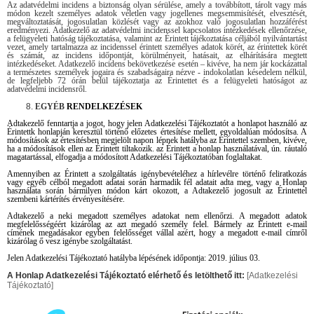
Az adatvédelmi incidens a biztonság olyan sérülése, amely a továbbított, tárolt vagy más
módon kezelt személyes adatok véletlen vagy jogellenes megsemmisítését, elvesztését,
megváltoztatását, jogosulatlan közlését vagy az azokhoz való jogosulatlan hozzáférést
eredményezi. Adatkezelő az adatvédelmi incidenssel kapcsolatos intézkedések ellenőrzése,
a felügyeleti hatóság tájékoztatása, valamint az Érintett tájékoztatása céljából nyilvántartást
vezet, amely tartalmazza az incidenssel érintett személyes adatok körét, az érintettek körét
és számát, az incidens időpontját, körülményeit, hatásait, az elhárítására megtett
intézkedéseket. Adatkezelő incidens bekövetkezése esetén – kivéve, ha nem jár kockázattal
a természetes személyek jogaira és szabadságaira nézve - indokolatlan késedelem nélkül,
de legfeljebb 72 órán belül tájékoztatja az Érintettet és a felügyeleti hatóságot az
adatvédelmi incidensről.
EGYÉB
RENDELKEZÉSEK
Adtakezelő fenntartja a jogot, hogy jelen Adatkezelési Tájékoztatót a honlapot használó az
Érintettk honlapján keresztül történő előzetes értesítése mellett, egyoldalúan módosítsa. A
módosítások az értesítésben megjelölt napon lépnek hatályba az Érintettel szemben, kivéve,
ha a módosítások ellen az Érintett tiltakozik. az Érintett a honlap használatával, ún. ráutaló
magatartással, elfogadja a módosított Adatkezelési Tájékoztatóban foglaltakat.
Amennyiben az Érintett a szolgáltatás igénybevételéhez a hírlevélre történő feliratkozás
vagy egyéb célból megadott adatai során harmadik fél adatait adta meg, vagy a Honlap
használata során bármilyen módon kárt okozott, a Adtakezelő jogosult az Érintettel
szembeni kártérítés érvényesítésére.
Adtakezelő a neki megadott személyes adatokat nem ellenőrzi. A megadott adatok
megfelelősségéért kizárólag az azt megadó személy felel. Bármely az Érintett e-mail
címének megadásakor egyben felelősséget vállal azért, hogy a megadott e-mail címről
kizárólag ő vesz igénybe szolgáltatást.
Jelen Adatkezelési Tájékoztató hatályba lépésének időpontja: 2019. július 03.
A Honlap Adatkezelési Tájékoztató elérhető és letölthető itt:
[Adatkezelési
Tájékoztató]