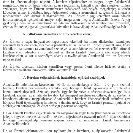
úton írt kérelem alapján teljesíti. A kérelem teljesítéséhez szükséges, hogy Adatkezelő
meggyőződjön arról, hogy valóban az arra jogosult az Érintett kíván élni e jogával. Ehhez
szükséges, hogy az Érintett személyesen Adatkezelő székhelyén megjelenjen a jelzést
követően, annak érdekében, hogy Adatkezelő betudja azonosítani az igénylő Érintettet a
rendszerében lévő adatok felhasználásával. Az Érintett e jog keretében azon adatok
hordozhatóságát igényelheti, melyet saját maga adott meg a Adatkezelő részére. A jog
gyakorlása nem jár automatikusan az adatnak Adtakezelő rendszereiből való törlésével,
ezért az Érintett e jogának gyakorlását követően is használhatja Adatkezelő szolgáltatását.
Tiltakozás személyes adatok kezelése ellen
Az Érintett a saját helyzetével kapcsolatos okokból bármikor tiltakozhat személyes
adatainak kezelése ellen, ideértve a profilalkotást is illetve az Érintett jogosult arra, hogy
bármikor tiltakozzon a rá vonatkozó személyes adatok közvetlen üzletszerzés célból történő
kezelése ellen, ideértve a profilalkotást is. Ha az Érintett tiltakozik a személyes adatok
kezelése ellen, akkor a személyes adatok a továbbiakban Adatkezelő törli az Érintettet
rendszeréből.
Az Érintett tiltakozni írásban (emailben vagy postai úton) illetve hírlevél esetén a
hírlevélben található leiratkozás linkre kattintva is tud.
Kérelem teljesítésének határideje, eljárási szabályok
Adatkezelő indokolatlan késedelem nélkül, de mindenképp a
5.1
. -
5.6
. pont szerinti
bármely kérelem beérkezésétől számított egy hónapon belül tájékoztatja az Érintettet a
hozott intézkedésekről. Szükség esetén, figyelembe véve a kérelem összetettségét és a
kérelmek számát, ez a határidő további két hónappal meghosszabbítható, de ez esetben a
késedelem okainak megjelölésével Adatkezelő a kérelem kézhezvételétől számított egy
hónapon belül tájékoztatja az Érintettet, valamint arról, hogy az Érintett panaszt nyújthat be
a felügyeleti hatóságnál, és élhet bírósági jogorvoslati jogával.
Ha az Érintett kérelme egyértelműen megalapozatlan vagy túlzó (különösen az ismétlődő
jellegre figyelemmel) Adatkezelő a kérelem teljesítéséért észszerű mértékű díjat számíthat
fel vagy megtagadhatja kérelem alapján történő az intézkedést. Ennek bizonyítása
Adatkezelőt terheli.
Ha az Érintett elektronikus úton nyújtotta be a kérelmet, a tájékoztatást Adtakezelő