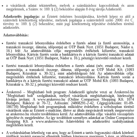
a vásárlások adatai tekintetében, melyek a számlázáshoz kapcsolódnak és azon
megjelennek, a Számv. tv. 169. § (2) bekezdése alapján 8 évig tárolja Adatkezelő.
Adatkezelés jogalapja:
az Érintett önkéntes hozzájárulása, kivételt képez ez alól a
számviteli kötelezettség teljesítése, melynek jogalapja a számvitelről szóló 2000. évi C.
törvény tv. 169. § (2) bekezdése, mint jogi kötelezettség teljesítése érdekében történő
adatkezelés.
Adattovábbítás:
fizetési tranzakció lebonyolítása érdekében a fizetés adatai (a fizető azonosítója, a
tranzakció összege, dátuma, időpontja) az OTP Bank Nyrt. (1051 Budapest, Nádor u.
16.) felé. Az adattovábbítás célja: megrendelés értékének kifizetése, tranzakció
lebonyolítása.
Kártyás fizetés során a bankkártya és a kártyás fizetési tranzakció adatait
az OTP Bank Nyrt. (1051 Budapest, Nádor u. 16.), pénzügyi közvetítő rendszer kezeli.
fizetési tranzakció lebonyolítása érdekében a fizetés adatai (név, email cím, a fizető
azonosítója, a tranzakció összege, dátuma, időpontja) az OTP Mobil Kft. (1093
Budapest, Közraktár u. 30-32.), mint adatfeldolgozó felé. Az adattovábbítás célja:
megrendelés értékének kifizetése, tranzakció lebonyolítása.
Kártyás fizetés során a
bankkártya és a kártyás fizetési tranzakció adatait az OTP Mobil Kft. (1093 Budapest,
Közraktár u. 30-32.), pénzügyi közvetítő rendszer kezeli.
Árukereső – Megbízható bolt program: Adatkezelő igénybe veszi az Árukereső.hu
"Megbízható bolt" szolgáltatását, mellyel vásárlások megbízhatóságát, hitelességét
kívánja javítani. A www.arukereso.hu (Online Comparison Shopping Kft. 1074
Budapest, Rákóczi út 70-72., Adószám: 24868291-2-42, Cégjegyzékszám: 01-09-
186759) Megbízható bolt programjának működése érdekében a webshopban történő
vásárlások után az Érintett e-mailcíme, illetve az általa megvásárolt termék megnevezése
az arukereso.hu részére továbbításra kerül. Az adattovábbítás célja: vásárlói visszajelzés
igénylése és megjelenítése. Az így továbbított személyes adatokat az Online Comparison
Shopping Kft. a www.arukereso.hu Adatvédelmi és adatkezelési szabályzatának
megfelelően kezeli.
A webáruházban lehetőség van arra, hogy az Érintett a tartós fogyasztási cikkek kötelező
jótállását /gyártói garancia/ ellenérték fejében kiterjessze maximum 5 évre, az időtartam