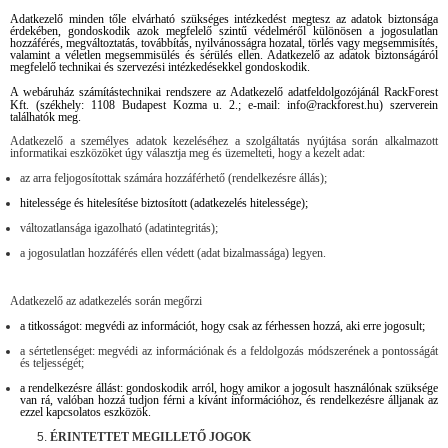
Adatkezelő minden tőle elvárható szükséges intézkedést megtesz az adatok biztonsága
érdekében, gondoskodik azok megfelelő szintű védelméről különösen a jogosulatlan
hozzáférés, megváltoztatás, továbbítás, nyilvánosságra hozatal, törlés vagy megsemmisítés,
valamint a véletlen megsemmisülés és sérülés ellen. Adatkezelő az adatok biztonságáról
megfelelő technikai és szervezési intézkedésekkel gondoskodik.
A webáruház számítástechnikai rendszere az Adatkezelő adatfeldolgozójánál RackForest
Kft. (székhely:
1108 Budapest Kozma u. 2.; e-mail: info@rackforest.hu) szerverein
találhatók meg.
Adatkezelő a személyes adatok kezeléséhez a szolgáltatás nyújtása során alkalmazott
informatikai eszközöket úgy választja meg és üzemelteti, hogy a kezelt adat:
az arra feljogosítottak számára hozzáférhető (rendelkezésre állás);
hitelessége és hitelesítése biztosított (adatkezelés hitelessége);
változatlansága igazolható (adatintegritás);
a jogosulatlan hozzáférés ellen védett (adat bizalmassága) legyen.
Adatkezelő az adatkezelés során megőrzi
a titkosságot: megvédi az információt, hogy csak az férhessen hozzá, aki erre jogosult;
a sértetlenséget: megvédi az információnak és a feldolgozás módszerének a pontosságát
és teljességét;
a rendelkezésre állást: gondoskodik arról, hogy amikor a jogosult használónak szüksége
van rá, valóban hozzá tudjon férni a kívánt információhoz, és rendelkezésre álljanak az
ezzel kapcsolatos eszközök.
ÉRINTETTET MEGILLETŐ JOGOK