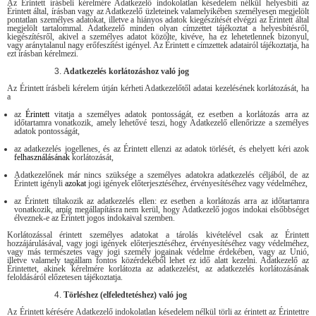
Az Érintett írásbeli kérelmére Adatkezelő indokolatlan késedelem nélkül helyesbíti az
Érintett által, írásban vagy az Adatkezelő üzleteinek valamelyikében személyesen megjelölt
pontatlan személyes adatokat, illetve a hiányos adatok kiegészítését elvégzi az Érintett által
megjelölt tartalommal. Adatkezelő minden olyan címzettet tájékoztat a helyesbítésről,
kiegészítésről, akivel a személyes adatot közölte, kivéve, ha ez lehetetlennek bizonyul,
vagy aránytalanul nagy erőfeszítést igényel. Az Érintett e címzettek adatairól tájékoztatja, ha
ezt írásban kérelmezi.
Adatkezelés korlátozáshoz való jog
Az Érintett írásbeli kérelem útján kérheti Adatkezelőtől adatai kezelésének korlátozását, ha
a
az
Érintett
vitatja a személyes adatok pontosságát, ez esetben a korlátozás arra az
időtartamra vonatkozik, amely lehetővé teszi, hogy Adatkezelő ellenőrizze a személyes
adatok pontosságát,
az adatkezelés jogellenes, és az Érintett ellenzi az adatok törlését, és ehelyett kéri azok
felhasználásának
korlátozását,
Adatkezelőnek már nincs szüksége a személyes adatokra adatkezelés céljából, de az
Érintett igényli
azokat
jogi igények előterjesztéséhez, érvényesítéséhez vagy védelméhez,
az Érintett tiltakozik az adatkezelés ellen: ez esetben a korlátozás arra az időtartamra
vonatkozik, amíg megállapításra nem kerül, hogy Adatkezelő jogos indokai elsőbbséget
élveznek-e az Érintett jogos indokaival szemben.
Korlátozással érintett személyes adatokat a tárolás kivételével csak az Érintett
hozzájárulásával, vagy jogi igények előterjesztéséhez, érvényesítéséhez vagy védelméhez,
vagy más természetes vagy jogi személy jogainak védelme érdekében, vagy az Unió,
illetve valamely tagállam fontos közérdekéből lehet ez idő alatt kezelni. Adatkezelő az
Érintettet, akinek kérelmére korlátozta az adatkezelést, az adatkezelés korlátozásának
feloldásáról előzetesen tájékoztatja.
Törléshez (elfeledtetéshez) való jog
Az Érintett kérésére Adatkezelő indokolatlan késedelem nélkül törli az érintett az Érintettre