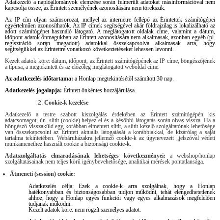
Adatkezelő a naplóállományok elemzése során felmerült adatokat más
információval nem
kapcsolja össze, az Érintett személyének azonosítására nem törekszik.
Az IP cím olyan számsorozat, mellyel az internetre fellépő az Érintettek számítógépei
egyértelműen azonosíthatók. Az IP címek segítségével akár földrajzilag is lokalizálható az
adott számítógépet használó látogató. A meglátogatott oldalak címe, valamint a dátum,
időpont adatok önmagukban az Érintett azonosítására nem alkalmasak, azonban egyéb (pl.
regisztráció során megadott) adatokkal összekapcsolva alkalmasak arra, hogy
segítségükkel az Érintettre vonatkozó következtetéseket lehessen levonni.
Kezelt adatok köre: dátum, időpont, az Érintett számítógépének az IP címe, böngészőjének
a típusa, a megtekintett és az előzőleg meglátogatott weboldal címe.
Az adatkezelés időtartama:
a Honlap megtekintésétől számított 30 nap.
Adatkezelés jogalapja:
Érintett önkéntes hozzájárulása.
Cookie-k kezelése
Adatkezelő a testre szabott kiszolgálás érdekében az Érintett számítógépén kis
adatcsomagot, ún. sütit (cookie) helyez el és a későbbi látogatás során olvas vissza. Ha a
böngésző visszaküld egy korábban elmentett sütit, a sütit kezelő szolgáltatónak lehetősége
van összekapcsolni az Érintett aktuális látogatását a korábbiakkal, de kizárólag a saját
tartalma tekintetében. Webáruházakra jellemző cookie-k az úgynevezett „jelszóval védett
munkamenethez használt cookie a biztonsági cookie-k.
Adatszolgáltatás elmaradásának lehetséges következményei:
a webshop/honlap
szolgáltatásainak nem teljes körű igénybevehetősége, analitikai mérések pontatlansága.
Átmeneti (session) cookie:
Adatkezelés célja: Ezek a cookie-k arra szolgálnak, hogy a Honlap
hatékonyabban és biztonságosabban tudjon működni, tehát elengedhetetlenek
ahhoz, hogy a Honlap egyes funkciói vagy egyes alkalmazások megfelelően
tudjanak működni.
Kezelt adatok köre: nem rögzít személyes adatot.