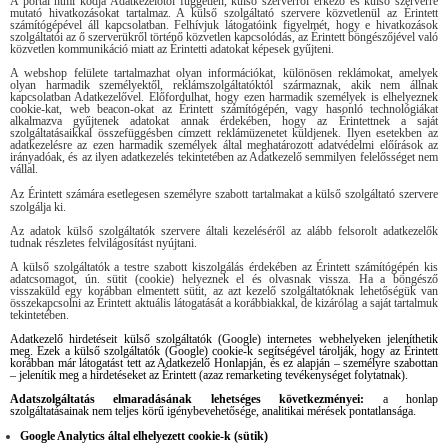
A portál html kódja Adatkezelőtől független, külső szerverről érkező és külső szerverre
mutató hivatkozásokat tartalmaz. A külső szolgáltató szervere közvetlenül az Érintett
számítógépével áll kapcsolatban. Felhívjuk látogatóink figyelmét, hogy e hivatkozások
szolgáltatói az ő szerverükről történő közvetlen kapcsolódás, az Érintett böngészőjével való
közvetlen kommunikáció miatt az Érintetti adatokat képesek gyűjteni.
A webshop felülete tartalmazhat olyan információkat, különösen reklámokat, amelyek
olyan harmadik személyektől, reklámszolgáltatóktól származnak, akik nem állnak
kapcsolatban Adatkezelővel. Előfordulhat, hogy ezen harmadik személyek is elhelyeznek
cookie-kat, web beacon-okat az Érintett számítógépén, vagy hasonló technológiákat
alkalmazva gyűjtenek adatokat annak érdekében, hogy az Érintettnek a saját
szolgáltatásaikkal összefüggésben címzett reklámüzenetet küldjenek. Ilyen esetekben az
adatkezelésre az ezen harmadik személyek által meghatározott adatvédelmi előírások az
irányadóak, és az ilyen adatkezelés tekintetében az Adatkezelő semmilyen felelősséget nem
vállal.
Az Érintett számára esetlegesen személyre szabott tartalmakat a külső szolgáltató szervere
szolgálja ki.
Az adatok külső szolgáltatók szervere általi kezeléséről az alább felsorolt adatkezelők
tudnak részletes felvilágosítást nyújtani.
A külső szolgáltatók a testre szabott kiszolgálás érdekében az Érintett számítógépén kis
adatcsomagot, ún. sütit (cookie) helyeznek el és olvasnak vissza. Ha a böngésző
visszaküld egy korábban elmentett sütit, az azt kezelő szolgáltatóknak lehetőségük van
összekapcsolni az Érintett aktuális látogatását a korábbiakkal, de kizárólag a saját tartalmuk
tekintetében.
Adatkezelő hirdetéseit külső szolgáltatók (Google) internetes webhelyeken jeleníthetik
meg. Ezek a külső szolgáltatók (Google) cookie-k segítségével tárolják, hogy az Érintett
korábban már látogatást tett az Adatkezelő Honlapján, és ez alapján – személyre szabottan
– jelenítik meg a hirdetéseket az Érintett (azaz remarketing tevékenységet folytatnak).
Adatszolgáltatás elmaradásának lehetséges következményei:
a honlap
szolgáltatásainak nem teljes körű igénybevehetősége, analitikai mérések pontatlansága.
Google Analytics által elhelyezett cookie-k (sütik)