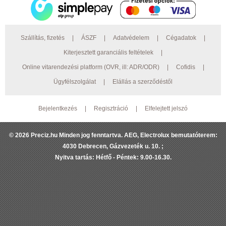
Szállítás, fizetés
|
ÁSZF
|
Adatvédelem
|
Cégadatok
|
Kiterjesztett garanciális feltételek
|
Online vitarendezési platform (OVR, ill: ADR/ODR)
|
Cofidis
|
Ügyfélszolgálat
|
Elállás a szerződéstől
Bejelentkezés
|
Regisztráció
|
Elfelejtett jelszó
© 2026 Preciz.hu Minden jog fenntartva. AEG, Electrolux bemutatóterem:
4030 Debrecen, Gázvezeték u. 10. ;
Nyitva tartás: Hétfő - Péntek: 9.00-16.30.