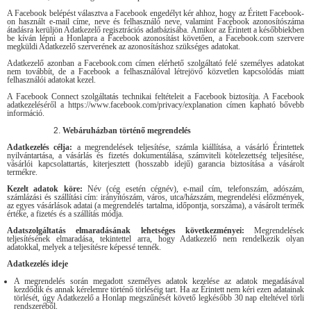
A Facebook belépést választva a Facebook engedélyt kér ahhoz, hogy az Éritett Facebook-
on használt e-mail címe, neve és felhasználó neve, valamint Facebook azonosítószáma
átadásra kerüljön Adatkezelő regisztrációs adatbázisába. Amikor az Érintett a későbbiekben
be kíván lépni a Honlapra a Facebook azonosítást követően, a Facebook.com szervere
megküldi Adatkezelő szerverének az azonosításhoz szükséges adatokat.
Adatkezelő azonban a Facebook.com címen elérhető szolgáltató felé személyes adatokat
nem továbbít, de a Facebook a felhasználóval létrejövő közvetlen kapcsolódás miatt
felhasználói adatokat kezel.
A Facebook Connect szolgáltatás technikai feltételeit a Facebook biztosítja. A Facebook
adatkezeléséről a https://www.facebook.com/privacy/explanation címen kapható bővebb
információ.
Webáruházban történő megrendelés
Adatkezelés célja:
a megrendelések teljesítése, számla kiállítása, a vásárló Érintettek
nyilvántartása, a vásárlás és fizetés dokumentálása, számviteli kötelezettség teljesítése,
vásárlói kapcsolattartás, kiterjesztett (hosszabb idejű) garancia biztosítása a vásárolt
termékre.
Kezelt adatok köre:
Név (cég esetén cégnév), e-mail cím, telefonszám, adószám,
számlázási és szállítási cím: irányítószám, város, utca/házszám, megrendelési előzmények,
az egyes vásárlások adatai (a megrendelés tartalma, időpontja, sorszáma), a vásárolt termék
értéke, a fizetés és a szállítás módja.
Adatszolgáltatás elmaradásának lehetséges következményei:
Megrendelések
teljesítésének elmaradása, tekintettel arra, hogy Adatkezelő nem rendelkezik olyan
adatokkal, melyek a teljesítésre képessé tennék.
Adatkezelés ideje
A megrendelés során megadott személyes adatok kezelése az adatok megadásával
kezdődik és annak kérelemre történő törléséig tart. Ha az Érintett nem kéri ezen adatainak
törlését, úgy Adatkezelő a Honlap megszűnését követő legkésőbb 30 nap elteltével törli
rendszeréből.