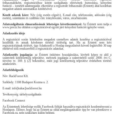
felhasználóként, regisztrációhoz kötött szolgáltatás elérésének biztosítása, kényelmi
funkció – ismételt adatmegadás elkerülése a regisztrált felhasználó (Érintett) által korábban
megadott adatok automatikus kitöltésével.
Kezelt adatok köre:
Név (cég esetén cégnév), E-mail cím, telefonszám, adószám (cég
esetén), számlázási és szállítási cím: irányítószám, város, utca/házszám.
Adatszolgáltatás elmaradásának lehetséges következményei:
Az Érintett nem tudja a
www.preciz.hu oldalon a regisztrációval együtt járó kényelmi funkciót igénybe venni.
Adatkezelés ideje
A regisztráció során kötelezően megadott személyes adatok kezelése a regisztrációval
kezdődik és annak kérelemre történő törléséig tart. Ha az Érintett nem kéri
regisztrációjának törlését, úgy Adatkezelő a Honlap megszűnését követő legkésőbb 30 nap
elteltével törli rendszeréből a regisztrációs adatokat.
Adatkezelés jogalapja:
az Érintett önkéntes hozzájárulása, kivételt képez ez alól a
számviteli kötelezettség teljesítése, melynek jogalapja a számvitelről szóló 2000. évi C.
törvény tv. 169. § (2) bekezdése, mint jogi kötelezettség teljesítése érdekében történő
adatkezelés.
Adatfeldolgozók
Név: RackForest Kft.
Székhely: 1108 Budapest Kozma u. 2.
E-mail: info[kukac]rackforest.hu
Tevékenység: tárhelyszolgáltatás
Facebook Connect
Az Érintettnek lehetősége nyílik Facebook fiókját használva regisztrációt kezdeményezni a
Honlapon. Előnye, hogy ha az Érintett az oldal meglátogatásakor épp be van jelentkezve a
Facebook-ra, nem szükséges külön belépni.