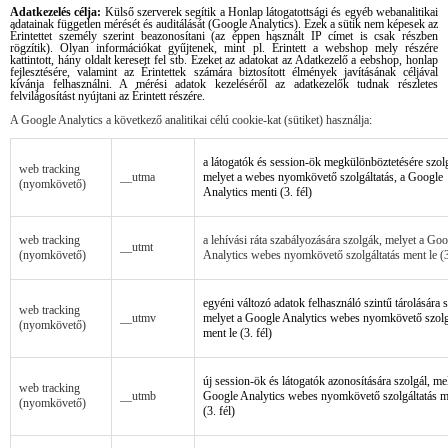
Adatkezelés célja:
Külső szerverek segítik a Honlap látogatottsági és egyéb webanalitikai
adatainak független mérését és auditálását (Google Analytics). Ezek a sütik nem képesek az
Érintettet személy szerint beazonosítani (az éppen használt IP címet is csak részben
rögzítik). Olyan információkat gyűjtenek, mint pl. Érintett a webshop mely részére
kattintott, hány oldalt keresett fel stb. Ezeket az adatokat az Adatkezelő a eebshop, honlap
fejlesztésére, valamint az Érintettek számára biztosított élmények javításának céljával
kívánja felhasználni. A mérési adatok kezeléséről az adatkezelők tudnak részletes
felvilágosítást nyújtani az Érintett részére.
A Google Analytics a következő analitikai célú cookie-kat (sütiket) használja:
a látogatók és session-ök megkülönböztetésére szolg
web tracking
__utma
melyet a webes nyomkövető szolgáltatás, a Google
(nyomkövető)
Analytics menti (3. fél)
web tracking
a lehívási ráta szabályozására szolgák, melyet a Goo
__utmt
(nyomkövető)
Analytics webes nyomkövető szolgáltatás ment le (3.
egyéni változó adatok felhasználó szintű tárolására s
web tracking
__utmv
melyet a Google Analytics webes nyomkövető szolg
(nyomkövető)
ment le (3. fél)
új session-ök és látogatók azonosítására szolgál, me
web tracking
__utmb
Google Analytics webes nyomkövető szolgáltatás m
(nyomkövető)
(3. fél)