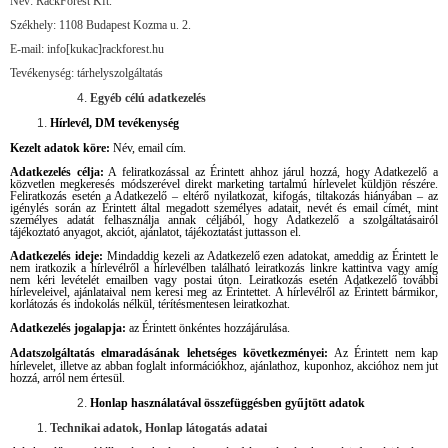
Név: RackForest Kft.
Székhely: 1108 Budapest Kozma u. 2.
E-mail: info[kukac]rackforest.hu
Tevékenység: tárhelyszolgáltatás
Egyéb célú adatkezelés
Hírlevél, DM tevékenység
Kezelt adatok köre:
Név, email cím.
Adatkezelés célja:
A feliratkozással az Érintett ahhoz járul hozzá, hogy Adatkezelő a
közvetlen megkeresés módszerével direkt marketing tartalmú hírlevelet küldjön részére.
Feliratkozás esetén a Adatkezelő – eltérő nyilatkozat, kifogás, tiltakozás hiányában – az
igénylés során az Érintett által megadott személyes adatait, nevét és email címét, mint
személyes adatát felhasználja annak céljából, hogy Adatkezelő a szolgáltatásairól
tájékoztató anyagot, akciót, ajánlatot, tájékoztatást juttasson el.
Adatkezelés ideje:
Mindaddig kezeli az Adatkezelő ezen adatokat, ameddig az Érintett le
nem iratkozik a hírlevélről a hírlevélben található leiratkozás linkre kattintva vagy amíg
nem kéri levételét emailben vagy postai úton. Leiratkozás esetén Adatkezelő további
hírleveleivel, ajánlataival nem keresi meg az Érintettet. A hírlevélről az Érintett bármikor,
korlátozás és indokolás nélkül, térítésmentesen leiratkozhat.
Adatkezelés jogalapja:
az Érintett önkéntes hozzájárulása.
Adatszolgáltatás elmaradásának lehetséges következményei:
Az Érintett nem kap
hírlevelet, illetve az abban foglalt információkhoz, ajánlathoz, kuponhoz, akcióhoz nem jut
hozzá, arról nem értesül.
Honlap használatával összefüggésben gyűjtött adatok
Technikai adatok, Honlap látogatás adatai