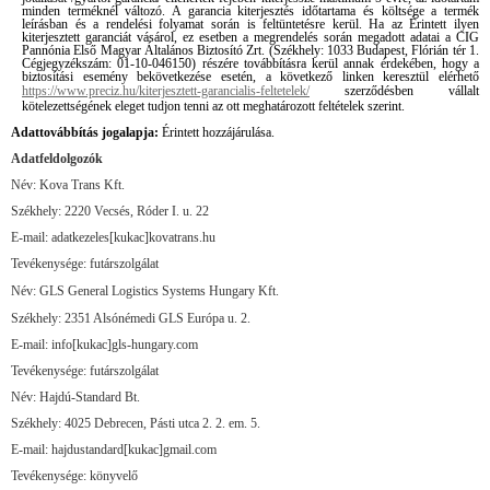
minden terméknél változó. A garancia kiterjesztés időtartama és költsége a termék
leírásban és a rendelési folyamat során is feltüntetésre kerül. Ha az Érintett ilyen
kiterjesztett garanciát vásárol, ez esetben a megrendelés során megadott adatai a CIG
Pannónia Első Magyar Általános Biztosító Zrt. (Székhely: 1033 Budapest, Flórián tér 1.
Cégjegyzékszám: 01-10-046150) részére továbbításra kerül annak érdekében, hogy a
biztosítási esemény bekövetkezése esetén, a következő linken keresztül elérhető
https://www.preciz.hu/kiterjesztett-garancialis-feltetelek/
szerződésben vállalt
kötelezettségének eleget tudjon tenni az ott meghatározott feltételek szerint.
Adattovábbítás jogalapja:
Érintett hozzájárulása.
Adatfeldolgozók
Név: Kova Trans Kft.
Székhely: 2220 Vecsés, Róder I. u. 22
E-mail: adatkezeles[kukac]kovatrans.hu
Tevékenysége: futárszolgálat
Név: GLS General Logistics Systems Hungary Kft.
Székhely: 2351 Alsónémedi GLS Európa u. 2.
E-mail: info[kukac]gls-hungary.com
Tevékenysége: futárszolgálat
Név: Hajdú-Standard Bt.
Székhely: 4025 Debrecen, Pásti utca 2. 2. em. 5.
E-mail: hajdustandard[kukac]gmail.com
Tevékenysége: könyvelő