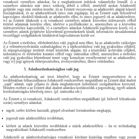
vonatkozó személyes adatokat, ha a meghatározott indokok valamelyike fennáll: i)
a
személyes adatokra már nincs szükség abból a célból, amelyből azokat Adatkezelő
gyűjtötte vagy más módon kezelte; ii)
az Érintett
visszavonja az adatkezelés alapját képező
hozzájárulását, és az adatkezelésnek nincs más jogalapja;
iii) az Érintett
saját helyzetével
kapcsolatos okokból tiltakozik az adatkezelés ellen, és nincs jogszerű ok az adatkezelésre,
iv)
az Érintett
tiltakozik a rá vonatkozó személyes adatok közvetlen üzletszerzés célból
történő adatainak kezelése ellen, ideértve a profilalkotást is, amennyiben az a közvetlen
üzletszerzéshez kapcsolódik, v) a személyes adatokat Adatkezelő jogellenesen kezeli;
vi)
a
személyes adatok gyűjtésére közvetlenül gyermekeknek kínált, információs társadalommal
összefüggő szolgáltatások kínálásával kapcsolatosan került sor.
Az Érintett a törléshez, elfeledtetéshez való jogával nem élhet, ha az adatkezelés szükséges
i) a véleménynyilvánítás szabadságához és a tájékozódáshoz való jog gyakorlása céljából;
ii) népegészségügy területét érintő közérdek alapján; iii) a közérdekű archiválás céljából,
tudományos és történelmi kutatási célból vagy statisztikai célból, amennyiben a törléshez
való jog gyakorlása lehetetlenné tenné vagy komolyan veszélyeztetné ezt az adatkezelést;
vagy iv) jogi igények előterjesztéséhez, érvényesítéséhez, illetve védelméhez.
Adathordozhatósághoz való jog
Az adathordozhatóság azt teszi lehetővé, hogy az Érintett megszerezhesse és a
továbbiakban felhasználhassa Adtakezelő rendszerében megtalálható az Érintett által átadott
„saját” adatait, saját céljaira és általa meghatározott különböző szolgáltatókon keresztül.
Minden esetben a az Érintett által átadott adatokra korlátozódik a jogosultság, egyéb adatok
hordozhatóságára lehetőség nincs. (pl. statisztika stb.)
Az Érintett a rá vonatkozó, Adtakezelő rendszerében megtalálható (pl. hírlevél feliratkozás
során) személyes adatokat:
tagolt, széles körben használt, géppel olvasható formátumban megkapja,
jogosult más adatkezelőhöz továbbítani,
kérheti az adatok közvetlen továbbítását a másik adatkezelőhöz – ha ez technikailag
megvalósítható Adtakezelő rendszerében.
Adatkezelő az adathordozhatóságra vonatkozó kérelmet kizárólag emailben vagy postai