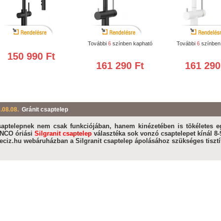
További
6
színben kapható
További
6
színben
150 990 Ft
161 290 Ft
161 290
.08.08.
Gránit csaptelep
aptelepnek nem csak funkciójában, hanem kinézetében is tökéletes eg
NCO óriási
Silgranit csaptelep
választéka sok vonzó csaptelepet kínál 8-
eciz.hu webáruházban a Silgranit csaptelep ápolásához szükséges tisztít