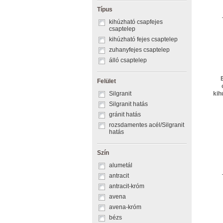
szatén arany
Típus
tartufo
kihúzható csapfejes
törtfehér
csaptelep
vulkánszürke
kihúzható fejes csaptelep
zuhanyfejes csaptelep
álló csaptelep
Felület
Silgranit
kih
Silgranit hatás
gránit hatás
rozsdamentes acél/Silgranit
hatás
Szín
alumetál
antracit
antracit-króm
avena
avena-króm
bézs