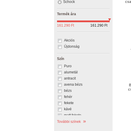
Schock
csa
Termék ára
161.290 Ft
161.290 Ft
Akciós
Újdonság
Szín
Puro
alumetál
antracit
avena bézs
B
c
bézs
fehér
fekete
kávé
matt fekete
»
palaszürke
További színek
platina