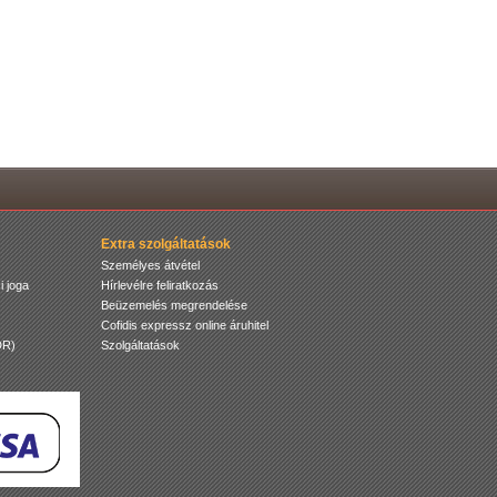
Extra szolgáltatások
Személyes átvétel
i joga
Hírlevélre feliratkozás
Beüzemelés megrendelése
Cofidis expressz online áruhitel
DR)
Szolgáltatások