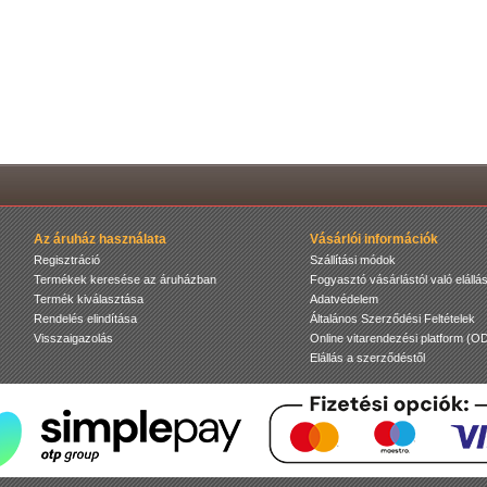
Az áruház használata
Vásárlói információk
Regisztráció
Szállítási módok
Termékek keresése az áruházban
Fogyasztó vásárlástól való elállás
Termék kiválasztása
Adatvédelem
Rendelés elindítása
Általános Szerződési Feltételek
Visszaigazolás
Online vitarendezési platform (O
Elállás a szerződéstől