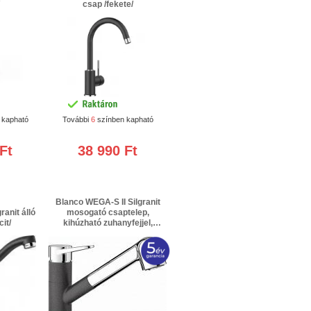
csap /fekete/
 kapható
További
6
színben kapható
Ft
38 990 Ft
Blanco WEGA-S II Silgranit
ranit álló
mosogató csaptelep,
it/
kihúzható zuhanyfejjel,
kétállású zuhany funkció,
felső karos /antracit/ 3 év
jótállás + 2 év extra gyártói
garancia