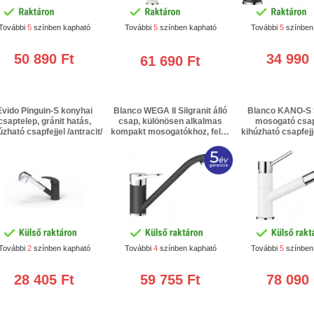
További
5
színben kapható
További
5
színben kapható
További
5
színben
50 890 Ft
34 990 
61 690 Ft
Evido Pinguin-S konyhai
Blanco WEGA II Silgranit álló
Blanco KANO-S S
csaptelep, gránit hatás,
csap, különösen alkalmas
mosogató csap
úzható csapfejjel /antracit/
kompakt mosogatókhoz, felső
kihúzható csapfejj
karos, magasnyomású
csaptelep, ko
/antracit/ 3 év jótállás + 2 év
mosogatókhoz
extra gyártói garancia
magasnyomású /fe
jótállás + 2 év ext
garancia
További
2
színben kapható
További
4
színben kapható
További
5
színben
28 405 Ft
59 755 Ft
78 090 