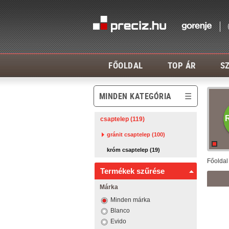
FŐOLDAL
TOP ÁR
SZ
MINDEN KATEGÓRIA
csaptelep (119)
gránit csaptelep (100)
króm csaptelep (19)
Főoldal
Termékek szűrése
Márka
Minden márka
Blanco
Evido