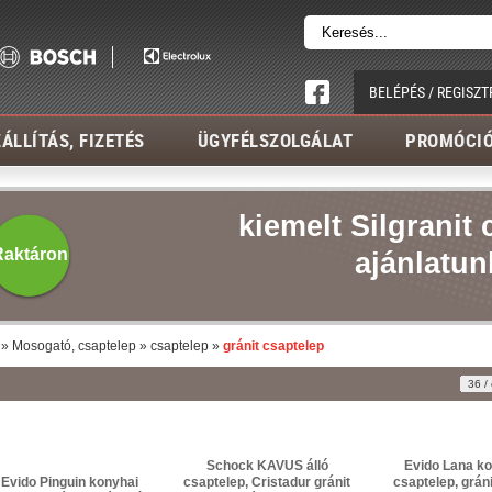
BELÉPÉS / REGISZT
ÁLLÍTÁS, FIZETÉS
ÜGYFÉLSZOLGÁLAT
PROMÓCI
kiemelt Silgranit
Raktáron
ajánlatun
»
Mosogató, csaptelep
»
csaptelep
»
gránit csaptelep
36 / 
Schock KAVUS álló
Evido Lana ko
Evido Pinguin konyhai
csaptelep, Cristadur gránit
csaptelep, grán