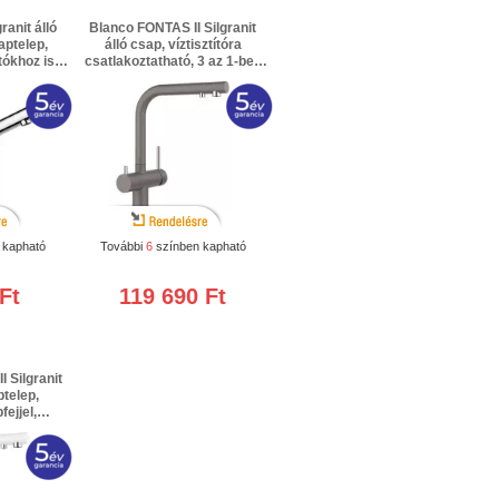
anit álló
Blanco FONTAS II Silgranit
aptelep,
álló csap, víztisztítóra
ókhoz is,
csatlakoztatható, 3 az 1-ben
tfehér/ 3
csaptelep, magasnyomású
xtra gyártói
/vulkánszürke/ 3 év jótállás +
2 év extra gyártói garancia
 kapható
További
6
színben kapható
Ft
119 690 Ft
 Silgranit
telep,
ejjel,
koztatható,
hér/ 3 év
ra gyártói