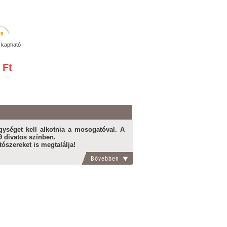
 kapható
 Ft
ységet kell alkotnia a mosogatóval. A
9 divatos színben.
ószereket is megtalálja!
Bővebben