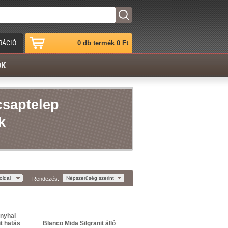
RÁCIÓ
0 db termék 0 Ft
ÓK
 csaptelep
k
oldal
Népszerűség szerint
Rendezés:
nyhai
it hatás
Blanco Mida Silgranit álló