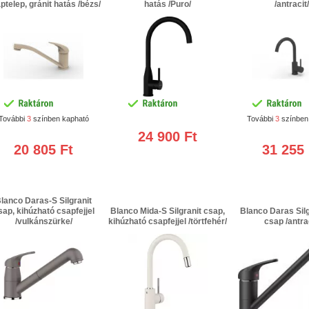
ptelep, gránit hatás /bézs/
hatás /Puro/
/antracit/
További
3
színben kapható
További
3
színben
24 900 Ft
20 805 Ft
31 255 
lanco Daras-S Silgranit
sap, kihúzható csapfejjel
Blanco Mida-S Silgranit csap,
Blanco Daras Silg
/vulkánszürke/
kihúzható csapfejjel /törtfehér/
csap /antrac