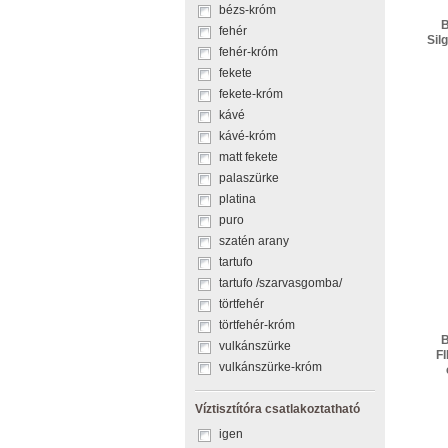
bézs-króm
B
fehér
Sil
fehér-króm
gum
fekete
fekete-króm
r
kávé
jó
kávé-króm
matt fekete
palaszürke
platina
puro
szatén arany
tartufo
tartufo /szarvasgomba/
törtfehér
törtfehér-króm
B
vulkánszürke
FI
vulkánszürke-króm
víz
Víztisztítóra csatlakoztatható
zuh
igen