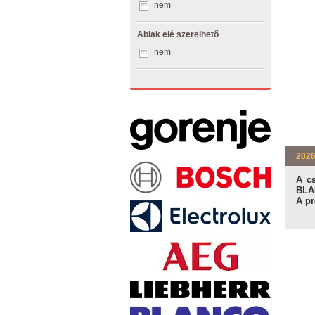
nem
Ablak elé szerelhető
nem
2026
A cs
BLA
A pr