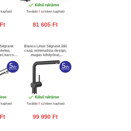
 kapható
További
4
színben kapható
Ft
81 605 Ft
ilgranit
Blanco Linus Silgranit álló
telep,
csap, minimalista design,
el, karcsú
magas kifolyóval,
mpakt
magasnyomású /fekete/ 3 év
 is,
jótállás + 2 év extra gyártói
hér/ 3 év
garancia
ra gyártói
 kapható
További
8
színben kapható
Ft
99 990 Ft