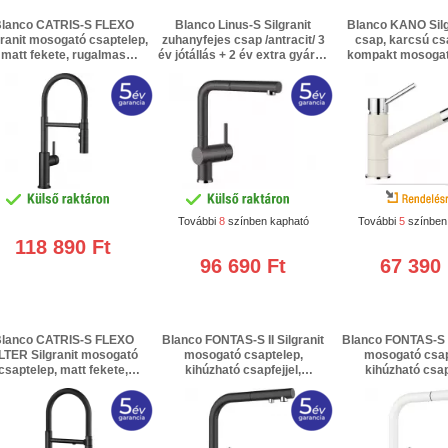
lanco CATRIS-S FLEXO
Blanco Linus-S Silgranit
Blanco KANO Silgr
granit mosogató csaptelep,
zuhanyfejes csap /antracit/ 3
csap, karcsú cs
matt fekete, rugalmas
év jótállás + 2 év extra gyártói
kompakt mosogat
itömlő, kétállású zuhany
garancia
magasnyomású /tör
funkció, kényelmesen
év jótállás + 2 év e
ögzíthető zuhanyfej 3 év
garancia
tállás + 2 év extra gyártói
garancia
További
8
színben kapható
További
5
színben
118 890 Ft
96 690 Ft
67 390 
lanco CATRIS-S FLEXO
Blanco FONTAS-S II Silgranit
Blanco FONTAS-S II
LTER Silgranit mosogató
mosogató csaptelep,
mosogató csap
csaptelep, matt fekete,
kihúzható csapfejjel,
kihúzható csapf
rugalmas gumitömlő,
víztisztítóra csatlakoztatható,
víztisztítóra csatla
tisztítóra csatlakoztatható,
magas nyomású /antracit/ 3
magas nyomású /fe
kényelmesen rögzíthető
év jótállás + 2 év extra gyártói
jótállás + 2 év ext
anyfej 3 év jótállás + 2 év
garancia
garancia
extra gyártói garancia