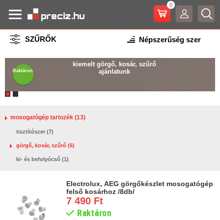
0
SZŰRŐK
kiemelt görgő, kosár, szűrő
ajánlatunk
Raktáron
mosogatógép tartozék (13)
tisztítószer (7)
görgő, kosár, szűrő (6)
ki- és befolyócső (1)
Electrolux, AEG görgőkészlet mosogatógép
felső kosárhoz /8db/
7 490 Ft
Raktáron