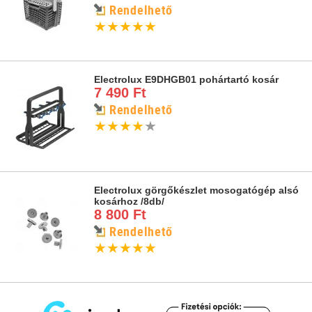
Rendelhető
★
★
★
★
★
Electrolux E9DHGB01 pohártartó kosár
7 490 Ft
Rendelhető
★
★
★
★
★
Electrolux görgőkészlet mosogatógép alsó
kosárhoz /8db/
8 800 Ft
Rendelhető
★
★
★
★
★