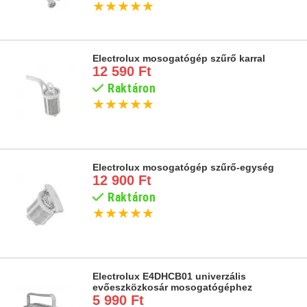
★
★
★
★
★
Electrolux mosogatógép szűrő karral
12 590 Ft
Raktáron
★
★
★
★
★
Electrolux mosogatógép szűrő-egység
12 900 Ft
Raktáron
★
★
★
★
★
Electrolux E4DHCB01 univerzális
evőeszközkosár mosogatógéphez
5 990 Ft