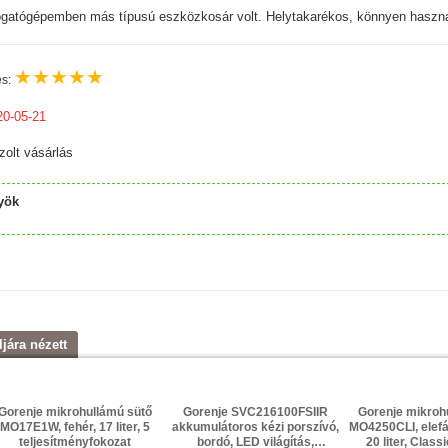
gatógépemben más típusú eszközkosár volt. Helytakarékos, könnyen haszná
★
★
★
★
★
és:
20-05-21
zolt vásárlás
yök
ljára nézett
Gorenje mikrohullámú sütő
Gorenje SVC216100FSIIR
Gorenje mikroh
MO17E1W, fehér, 17 liter, 5
akkumulátoros kézi porszívó,
MO4250CLI, elefá
teljesítményfokozat
bordó, LED világítás,
20 liter, Class