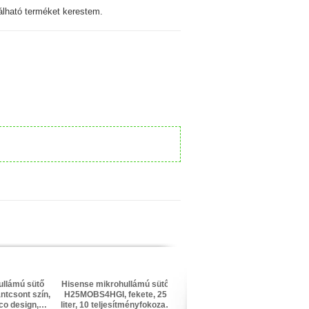
lható terméket kerestem.
ullámú sütő
Hisense mikrohullámú sütő
Hisense mikrohullámú sütő
ntcsont szín,
H25MOBS4HGI, fekete, 25
H29MOBS9HG, fekete, 29
ico design,
liter, 10 teljesítményfokozat,
liter, 900 W, 11