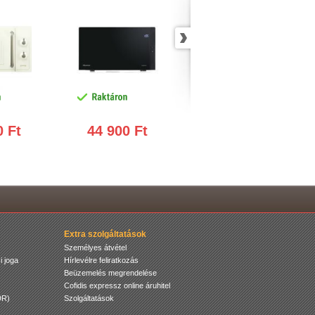
emmód, 5
grill funkció, InverTech
teljesítményfokozat, grill
yfokozat
technológia, LED kijelző
funkció, 1000 W
0 Ft
44 900 Ft
44 900 Ft
Extra szolgáltatások
Személyes átvétel
i joga
Hírlevélre feliratkozás
Beüzemelés megrendelése
Cofidis expressz online áruhitel
DR)
Szolgáltatások