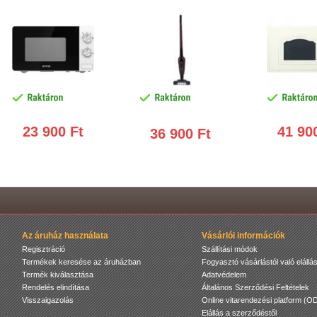
összecsukható, 21.6 V Li-ion
kombinált üz
teljesítmén
23 900 Ft
41 90
36 900 Ft
Az áruház használata
Vásárlói információk
Regisztráció
Szállítási módok
Termékek keresése az áruházban
Fogyasztó vásárlástól való elállás
Termék kiválasztása
Adatvédelem
Rendelés elindítása
Általános Szerződési Feltételek
Visszaigazolás
Online vitarendezési platform (O
Elállás a szerződéstől