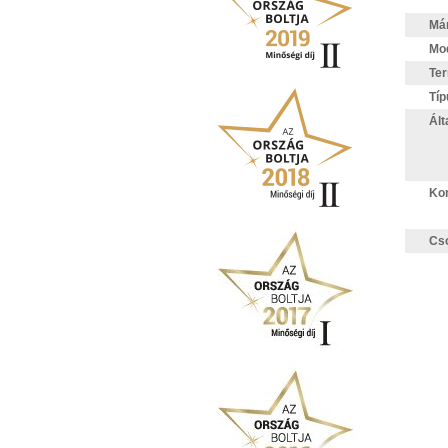
Má
Mod
Te
Típ
Ált
Kom
Cs