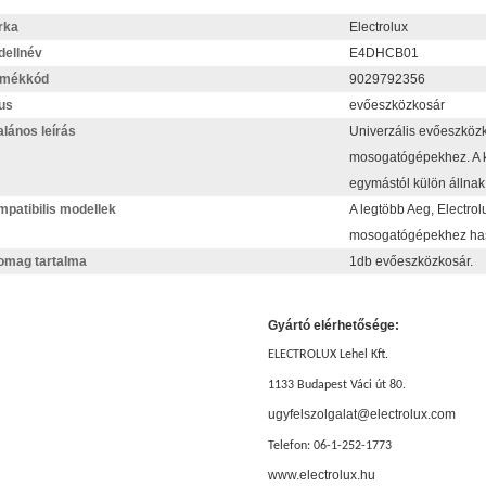
rka
Electrolux
ellnév
E4DHCB01
rmékkód
9029792356
us
evőeszközkosár
alános leírás
Univerzális evőeszközk
mosogatógépekhez. A ko
egymástól külön állnak,
patibilis modellek
A legtöbb Aeg, Electro
mosogatógépekhez has
omag tartalma
1db evőeszközkosár.
Gyártó elérhetősége:
ELECTROLUX Lehel Kft.
1133 Budapest Váci út 80.
ugyfelszolgalat@electrolux.com
Telefon: 06-1-252-1773
www.electrolux.hu