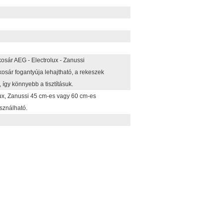
osár AEG - Electrolux - Zanussi
sár fogantyúja lehajtható, a rekeszek
 így könnyebb a tisztításuk.
lux, Zanussi 45 cm-es vagy 60 cm-es
ználható.