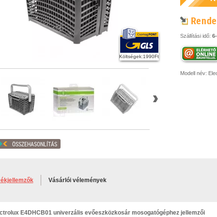
Rende
Szállítási idő:
6
Költségek:1990Ft
Modell név:
Ele
ÖSSZEHASONLÍTÁS
ékjellemzők
Vásárlói vélemények
ctrolux E4DHCB01 univerzális evőeszközkosár mosogatógéphez jellemzői