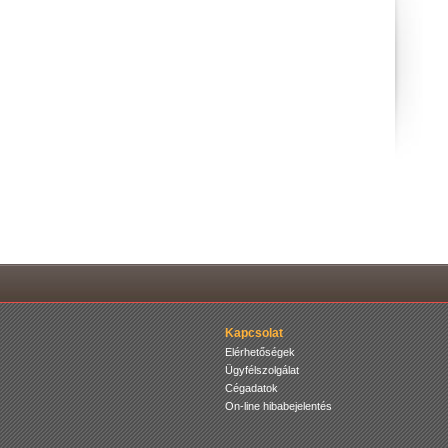
Kapcsolat
Elérhetőségek
Ügyfélszolgálat
Cégadatok
On-line hibabejelentés