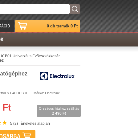
RÁCIÓ
0 db termék 0 Ft
ÓK
DHCB01 Univerzális Evőeszközkosár
ez
gatógéphez
ctrolux
E4DHCB01
Márka:
Electrolux
 Ft
Országos házhoz szállítás
2 490 Ft
★
★
5
(2)
Értékelés alapján