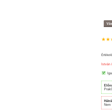
Vás
★
★
Értékel
István
/
Iga
Előn
Prakt
Hátr
Nem t