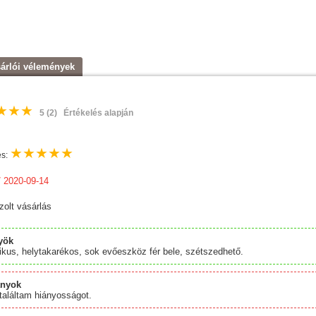
árlói vélemények
★
★
★
5
(2)
Értékelés alapján
★
★
★
★
★
és:
 2020-09-14
zolt vásárlás
yök
ikus, helytakarékos, sok evőeszköz fér bele, szétszedhető.
ányok
aláltam hiányosságot.