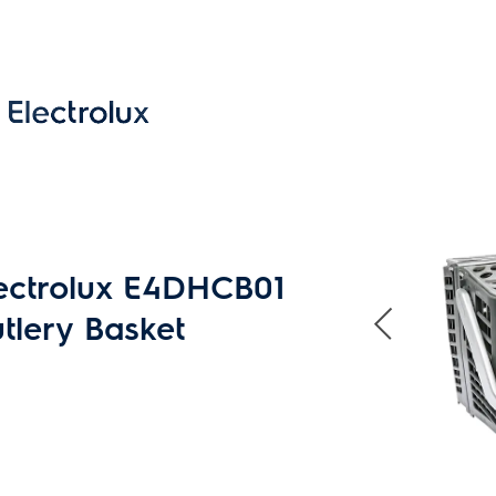
ectrolux E4DHCB01
tlery Basket