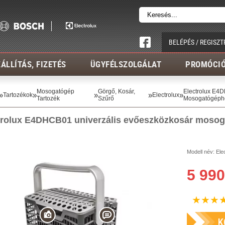
BELÉPÉS / REGISZT
ÁLLÍTÁS, FIZETÉS
ÜGYFÉLSZOLGÁLAT
PROMÓCI
Mosogatógép
Görgő, Kosár,
Electrolux E4
»
»
»
»
»
Tartozékok
Electrolux
Tartozék
Szűrő
Mosogatógéph
trolux E4DHCB01 univerzális evőeszközkosár moso
Modell név:
Ele
5 990
★
★
★