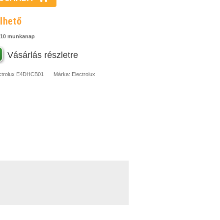
lhető
-10 munkanap
Vásárlás részletre
ctrolux
E4DHCB01
Márka:
Electrolux