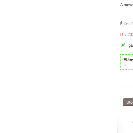
A moso
Értékel
D.
/ 20
Iga
Előn
..
...
Uto