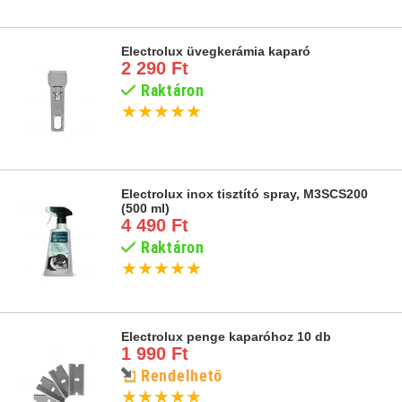
Electrolux üvegkerámia kaparó
2 290 Ft
Raktáron
★
★
★
★
★
Electrolux inox tisztító spray, M3SCS200
(500 ml)
4 490 Ft
Raktáron
★
★
★
★
★
Electrolux penge kaparóhoz 10 db
1 990 Ft
Rendelhető
★
★
★
★
★