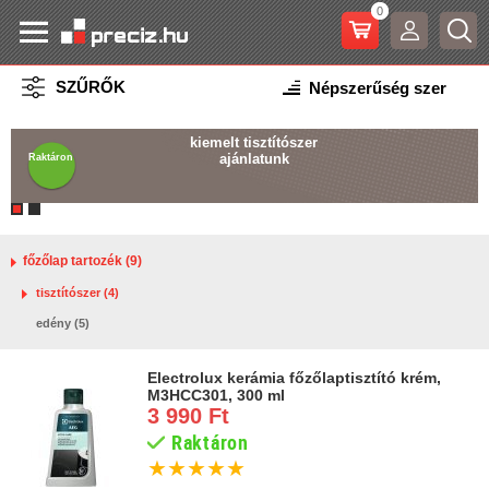
0
SZŰRŐK
kiemelt tisztítószer
ajánlatunk
Raktáron
főzőlap tartozék (9)
tisztítószer (4)
edény (5)
Electrolux kerámia főzőlaptisztító krém,
M3HCC301, 300 ml
3 990 Ft
Raktáron
★
★
★
★
★