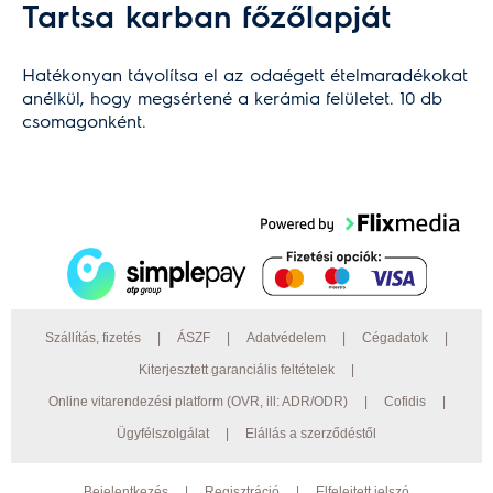
Tartsa karban főzőlapját
Hatékonyan távolítsa el az odaégett ételmaradékokat
anélkül, hogy megsértené a kerámia felületet. 10 db
csomagonként.
Szállítás, fizetés
|
ÁSZF
|
Adatvédelem
|
Cégadatok
|
Kiterjesztett garanciális feltételek
|
Online vitarendezési platform (OVR, ill: ADR/ODR)
|
Cofidis
|
Ügyfélszolgálat
|
Elállás a szerződéstől
Bejelentkezés
|
Regisztráció
|
Elfelejtett jelszó