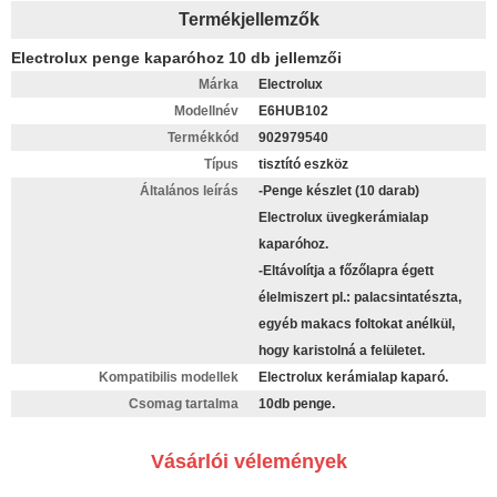
Termékjellemzők
Electrolux penge kaparóhoz 10 db jellemzői
Márka
Electrolux
Modellnév
E6HUB102
Termékkód
902979540
Típus
tisztító eszköz
Általános leírás
-Penge készlet (10 darab)
Electrolux üvegkerámialap
kaparóhoz.
-Eltávolítja a főzőlapra égett
élelmiszert pl.: palacsintatészta,
egyéb makacs foltokat anélkül,
hogy karistolná a felületet.
Kompatibilis modellek
Electrolux kerámialap kaparó.
Csomag tartalma
10db penge.
Vásárlói vélemények