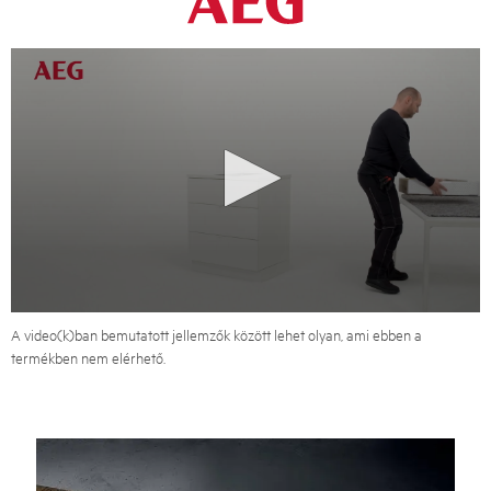
A video(k)ban bemutatott jellemzők között lehet olyan, ami ebben a
termékben nem elérhető.