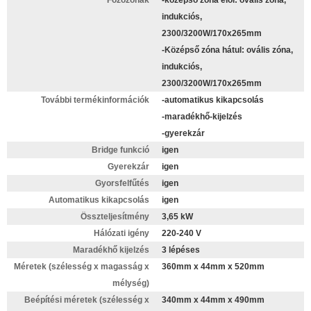
Főzőzónák
-középső zóna elöl: ovális zóna,
indukciós,
2300/3200W/170x265mm
-Középső zóna hátul: ovális zóna,
indukciós,
2300/3200W/170x265mm
További termékinformációk
-automatikus kikapcsolás
-maradékhő-kijelzés
-gyerekzár
Bridge funkció
igen
Gyerekzár
igen
Gyorsfelfűtés
igen
Automatikus kikapcsolás
igen
Összteljesítmény
3,65 kW
Hálózati igény
220-240 V
Maradékhő kijelzés
3 lépéses
Méretek (szélesség x magasság x
360mm x 44mm x 520mm
mélység)
Beépítési méretek (szélesség x
340mm x 44mm x 490mm