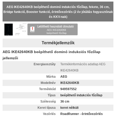
AEG IKE42640KB beépíthető dominó indukciós főzőlap, fekete, 36 cm,
Bridge funkció, Booster funkció, érintővezérlés (2 év jótállás fogyasztónak
és KKV-nak)
AEG IKE42640KB
beépíthető főzőlap
Termékjellemzők
AEG IKE42640KB beépíthető dominó indukciós főzőlap
jellemzői
Energiaosztály
Termékinformációs adatlap AEG
IKE42640KB
Márka
AEG
Modellnév
IKE42640KB
Termékkód
949597552
Típus
beépíthető indukciós főzőlap
Szélesség
36 cm
Keret típusa
keret nélküli
Vezérlés
RoadRunner - érintővezérlés