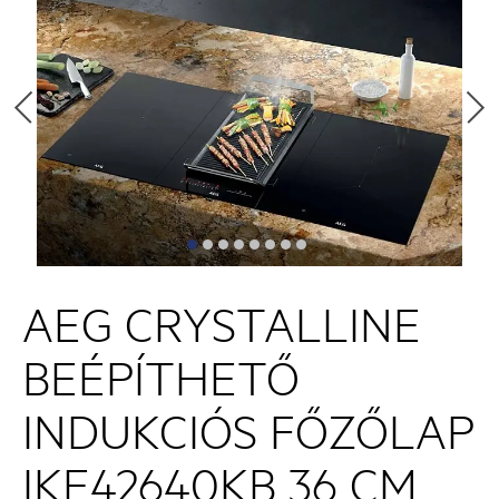
AEG CRYSTALLINE
BEÉPÍTHETŐ
INDUKCIÓS FŐZŐLAP
IKE42640KB 36 CM