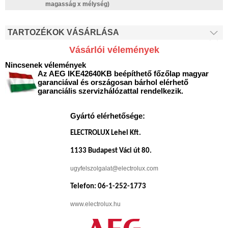
magasság x mélység)
TARTOZÉKOK VÁSÁRLÁSA
Vásárlói vélemények
Nincsenek vélemények
Az AEG IKE42640KB beépíthető főzőlap magyar
garanciával és országosan bárhol elérhető
garanciális szervizhálózattal rendelkezik.
Gyártó elérhetősége:
ELECTROLUX Lehel Kft.
1133 Budapest Váci út 80.
ugyfelszolgalat@electrolux.com
Telefon: 06-1-252-1773
www.electrolux.hu