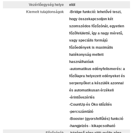
Vezérlőegység helye
elöl
Kiemelt tulajdonságok
-Bridge funkció: lehetővé teszi,
hogy összekapcsoljon két
szomszédos főzőzónát, egyetlen
főzőfelületté, így a nagy méretű,
vagy speciális formájú
főzőedények is maximális
hatékonyság mellett
használhatóak
-automatikus edényfelismerés: a
főzőlapra helyezett edényeket és
serpenyőket a készülék azonnal
és automatikusan érzékeli
-érintővezérlés
-CountUp és Öko időzítés
-percszámláló
-Booster (gyorsfelfűtés) funkció
-hangjelzés - kikapcsolható