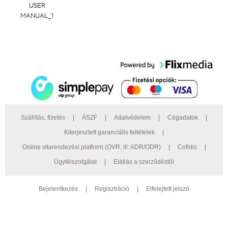
USER
MANUAL_1
Szállítás, fizetés
|
ÁSZF
|
Adatvédelem
|
Cégadatok
|
Kiterjesztett garanciális feltételek
|
Online vitarendezési platform (OVR, ill: ADR/ODR)
|
Cofidis
|
Ügyfélszolgálat
|
Elállás a szerződéstől
Bejelentkezés
|
Regisztráció
|
Elfelejtett jelszó
© 2026 Preciz.hu Minden jog fenntartva. AEG, Electrolux bemutatóterem:
4030 Debrecen, Gázvezeték u. 10. ;