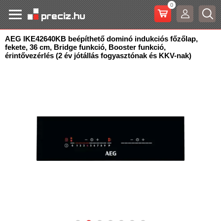
0
AEG IKE42640KB beépíthető dominó indukciós főzőlap,
fekete, 36 cm, Bridge funkció, Booster funkció
,
érintővezérlés (2 év jótállás fogyasztónak és KKV-nak)