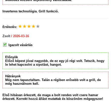
Inverteres technológia. Grill funkció.
★
★
★
★
★
Értékelés:
Zsolt
/ 2026-03-16
Igazolt vásárlás
Előnyök
Előző képest jóval nagyobb, de ez egy jó régi volt. Tetszik, hogy
le lehet kapcsolni a sipolást, hangot.
Hátrányok
Még nem tapasztaltam. Talán a régiben erősebb volt a grill, de
még használnom kell.
Első hibásan érkezett, de maga a bolt rendes volt csere hamar
érkezett. Korrekt hozzá állást mutattak és köszönöm mégegyszer!