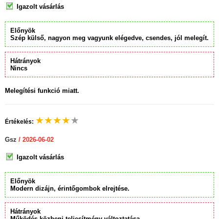
Igazolt vásárlás
Előnyök
Szép külső, nagyon meg vagyunk elégedve, csendes, jól melegít.
Hátrányok
Nincs
Melegítési funkció miatt.
★
★
★
★
★
Értékelés:
Gsz
/ 2026-06-02
Igazolt vásárlás
Előnyök
Modern dizájn, érintőgombok elrejtése.
Hátrányok
Működés közbeni teljesítmény változtatása.