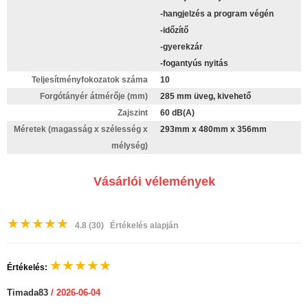
-hangjelzés a program végén
-időzítő
-gyerekzár
-fogantyús nyitás
Teljesítményfokozatok száma
10
Forgótányér átmérője (mm)
285 mm üveg, kivehető
Zajszint
60 dB(A)
Méretek (magasság x szélesség x
293mm x 480mm x 356mm
mélység)
Vásárlói vélemények
★
★
★
★
★
4.8
(30)
Értékelés alapján
★
★
★
★
★
Értékelés:
Timada83
/ 2026-06-04