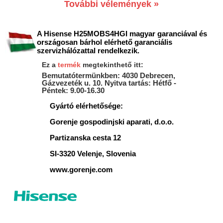
További vélemények »
A Hisense H25MOBS4HGI magyar garanciával és
országosan bárhol elérhető garanciális
szervizhálózattal rendelkezik.
Ez a
termék
megtekinthető itt:
Bemutatótermünkben: 4030 Debrecen,
Gázvezeték u. 10. Nyitva tartás: Hétfő -
Péntek: 9.00-16.30
Gyártó elérhetősége:
Gorenje gospodinjski aparati, d.o.o.
Partizanska cesta 12
SI-3320 Velenje, Slovenia
www.gorenje.com