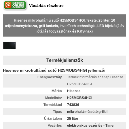
Vásárlás részletre
Hisense mikrohullámú sütő H25MOBS4HGI, fekete, 25 liter, 10
teljesítményfokozat, grill funkció, InverTech technológia, LED kijelző (2 év
jótállás fogyasztónak és KKV-nak)
Termékjellemzők
Hisense mikrohullámú sütő H25MOBS4HGI jellemzői
Energiaosztály
Termékinformációs adatlap Hisense
H25MOBS4HGI
Márka
Hisense
Modellnév
H25MOBS4HGI
Termékkód
743836
Típus
mikrohullámú sütő grillel
Űrtartalom
25 liter
Vezérlés
elektronikus vezérlés - Timer