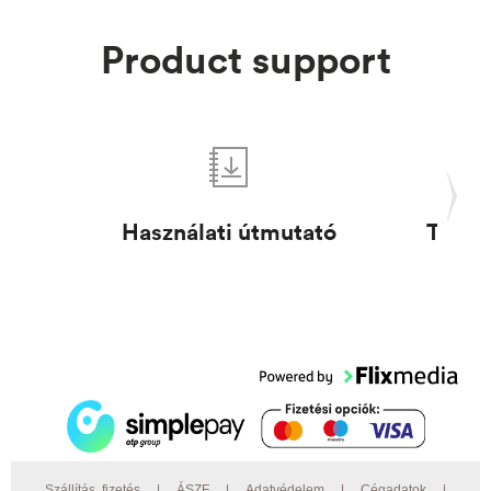
Product support
Használati útmutató
Termé
Szállítás, fizetés
|
ÁSZF
|
Adatvédelem
|
Cégadatok
|