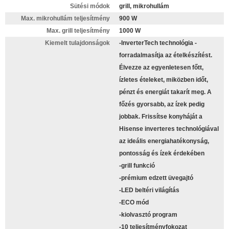
Sütési módok
grill, mikrohullám
Max. mikrohullám teljesítmény
900 W
Max. grill teljesítmény
1000 W
Kiemelt tulajdonságok
-InverterTech technológia -
forradalmasítja az ételkészítést.
Élvezze az egyenletesen főtt,
ízletes ételeket, miközben időt,
pénzt és energiát takarít meg. A
főzés gyorsabb, az ízek pedig
jobbak. Frissítse konyháját a
Hisense inverteres technológiával
az ideális energiahatékonyság,
pontosság és ízek érdekében
-grill funkció
-prémium edzett üvegajtó
-LED beltéri világítás
-ECO mód
-kiolvasztó program
-10 teljesítményfokozat