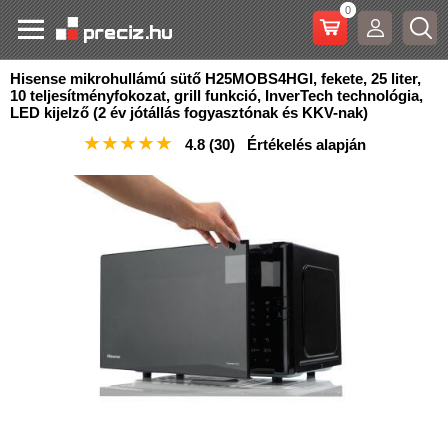
0
Hisense mikrohullámú sütő H25MOBS4HGI, fekete, 25 liter,
10 teljesítményfokozat, grill funkció, InverTech
technológia,
LED kijelző (2 év jótállás fogyasztónak és KKV-nak)
★
★
★
★
★
4.8
(30)
Értékelés alapján