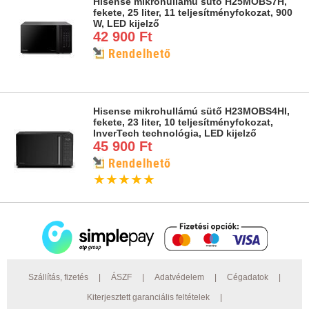
Hisense mikrohullámú sütő H25MOBS7H,
fekete, 25 liter, 11 teljesítményfokozat, 900
W, LED kijelző
42 900 Ft
Rendelhető
Hisense mikrohullámú sütő H23MOBS4HI,
fekete, 23 liter, 10 teljesítményfokozat,
InverTech technológia, LED kijelző
45 900 Ft
Rendelhető
★
★
★
★
★
Szállítás, fizetés
|
ÁSZF
|
Adatvédelem
|
Cégadatok
|
Kiterjesztett garanciális feltételek
|