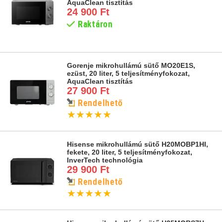
AquaClean tisztítás
24 900 Ft
Raktáron
Gorenje mikrohullámú sütő MO20E1S,
ezüst, 20 liter, 5 teljesítményfokozat,
AquaClean tisztítás
27 900 Ft
Rendelhető
★
★
★
★
★
Hisense mikrohullámú sütő H20MOBP1HI,
fekete, 20 liter, 5 teljesítményfokozat,
InverTech technológia
29 900 Ft
Rendelhető
★
★
★
★
★