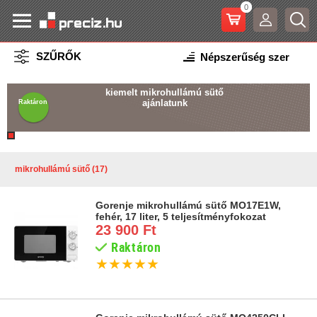
0
SZŰRŐK
kiemelt mikrohullámú sütő
ajánlatunk
Raktáron
mikrohullámú sütő (17)
Gorenje mikrohullámú sütő MO17E1W,
fehér, 17 liter, 5 teljesítményfokozat
23 900 Ft
Raktáron
★
★
★
★
★