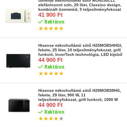
Gorenje mikrohullámú sütő MO4250CLI,
elefántcsont szín, 20 liter, Classico design,
kombinált üzemmód, 5 teljesítményfokozat
41 900 Ft
Raktáron
★
★
★
★
★
Hisense mikrohullámú sütő H25MOBS4HGI,
fekete, 25 liter, 10 teljesítményfokozat, grill
funkció, InverTech technológia, LED kijelző
44 900 Ft
Raktáron
★
★
★
★
★
Hisense mikrohullámú sütő H29MOBS9HG,
fekete, 29 liter, 900 W, 11
teljesítményfokozat, grill funkció, 1000 W
44 900 Ft
Raktáron
★
★
★
★
★