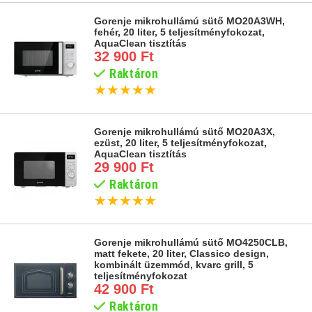
Gorenje mikrohullámú sütő MO20A3WH,
fehér, 20 liter, 5 teljesítményfokozat,
AquaClean tisztítás
32 900 Ft
Raktáron
★
★
★
★
★
Gorenje mikrohullámú sütő MO20A3X,
ezüst, 20 liter, 5 teljesítményfokozat,
AquaClean tisztítás
29 900 Ft
Raktáron
★
★
★
★
★
Gorenje mikrohullámú sütő MO4250CLB,
matt fekete, 20 liter, Classico design,
kombinált üzemmód, kvarc grill, 5
teljesítményfokozat
42 900 Ft
Raktáron