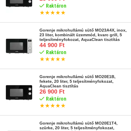
Raktáron
★
★
★
★
★
Gorenje mikrohullámú sütő MO23A4X, inox,
23 liter, kombinált üzemmód, kvarc grill, 5
teljesítményfokozat, AquaClean tisztítás
44 900 Ft
Raktáron
★
★
★
★
★
Gorenje mikrohullámú sütő MO20E1B,
fekete, 20 liter, 5 teljesítményfokozat,
AquaClean tisztítás
26 900 Ft
Raktáron
★
★
★
★
★
Gorenje mikrohullámú sütő MO20E1T4,
szürke, 20 liter, 5 teljesítményfokozat,