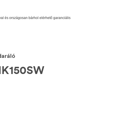
 és országosan bárhol elérhető garanciális
aráló
K150SW