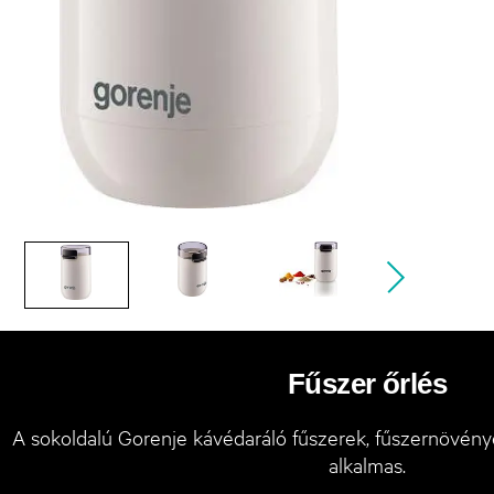
Fűszer őrlés
A sokoldalú Gorenje kávédaráló fűszerek, fűszernövény
alkalmas.