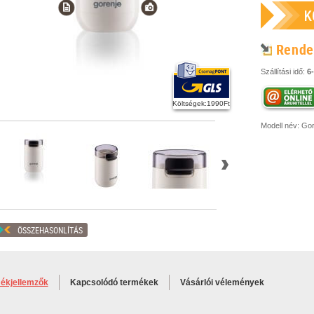
Rende
Szállítási idő:
6
Költségek:1990Ft
Modell név:
Gor
ÖSSZEHASONLÍTÁS
ékjellemzők
Kapcsolódó termékek
Vásárlói vélemények