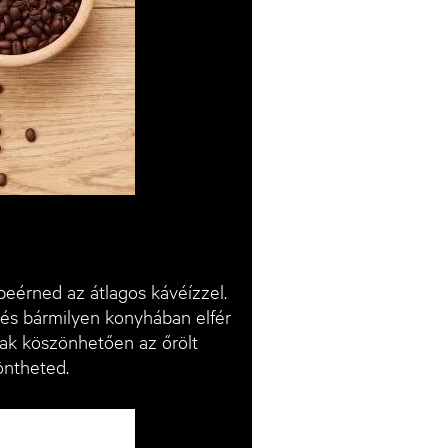
eérned az átlagos kávéízzel.
és bármilyen konyhában elfér
nak köszönhetően az őrölt
öntheted.