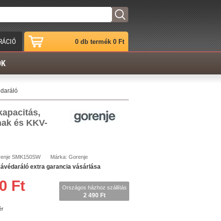
RÁCIÓ
0 db termék 0 Ft
ÓK
daráló
apacitás,
nak és KKV-
enje
SMK150SW
Márka:
Gorenje
édaráló extra garancia vásárlása
0 Ft
Országos házhoz szállítás
2 490 Ft
ér