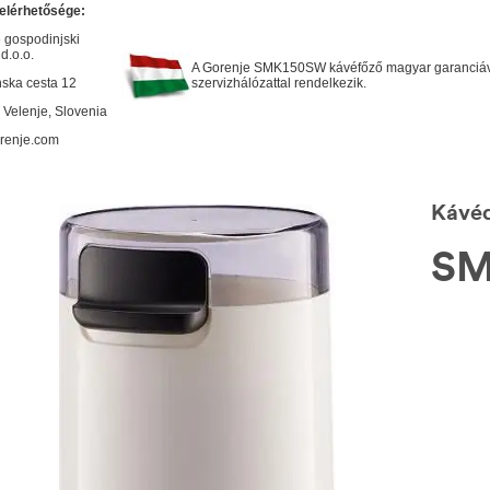
elérhetősége:
 gospodinjski
 d.o.o.
A Gorenje SMK150SW kávéfőző magyar garanciával
nska cesta 12
szervizhálózattal rendelkezik.
 Velenje, Slovenia
renje.com
Kávéd
SM