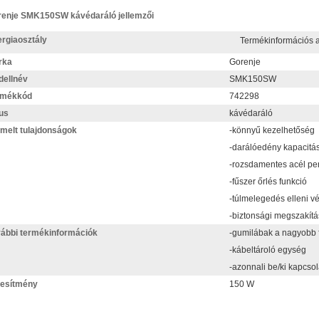
enje SMK150SW kávédaráló jellemzői
rgiaosztály
Termékinformációs
rka
Gorenje
ellnév
SMK150SW
rmékkód
742298
us
kávédaráló
melt tulajdonságok
-könnyű kezelhetőség
-darálóedény kapacitás
-rozsdamentes acél p
-fűszer őrlés funkció
-túlmelegedés elleni v
-biztonsági megszakítá
ábbi termékinformációk
-gumilábak a nagyobb fo
-kábeltároló egység
-azonnali be/ki kapcso
jesítmény
150 W