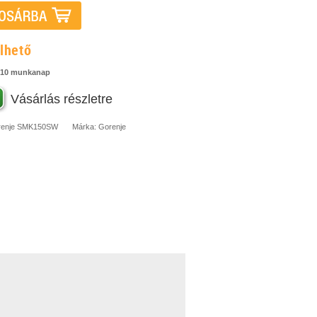
lhető
-10 munkanap
Vásárlás részletre
enje
SMK150SW
Márka:
Gorenje