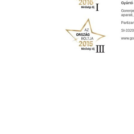
Gyártó 
Gorenje
aparati,
Partiza
SI-3320
www.go