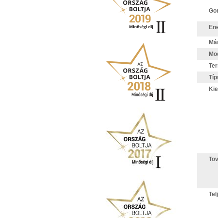
Gor
Ene
Má
Mod
Te
Típ
Kie
Tov
Tel