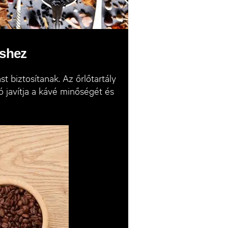
éshez
t biztosítanak. Az őrlőtartály
 javítja a kávé minőségét és