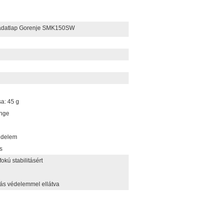
 adatlap Gorenje SMK150SW
a: 45 g
enge
édelem
s
kú stabilitásért
lás védelemmel ellátva