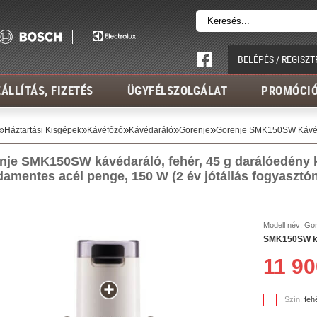
BELÉPÉS / REGISZT
ÁLLÍTÁS, FIZETÉS
ÜGYFÉLSZOLGÁLAT
PROMÓCI
»
»
»
»
»
Háztartási Kisgépek
Kávéfőző
Kávédaráló
Gorenje
Gorenje SMK150SW Kávé
nje SMK150SW kávédaráló, fehér, 45 g darálóedény k
damentes acél penge, 150 W (2 év
jótállás fogyasztó
Modell név:
Gor
SMK150SW káv
11 90
Szín:
feh