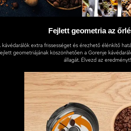
Fejlett geometria az őrl
 kávédarálók extra frissességet és érezhető élénkítő hatás
fejlett geometriájának köszönhetően a Gorenje kávédaráló
állagát. Élvezd az eredményt!