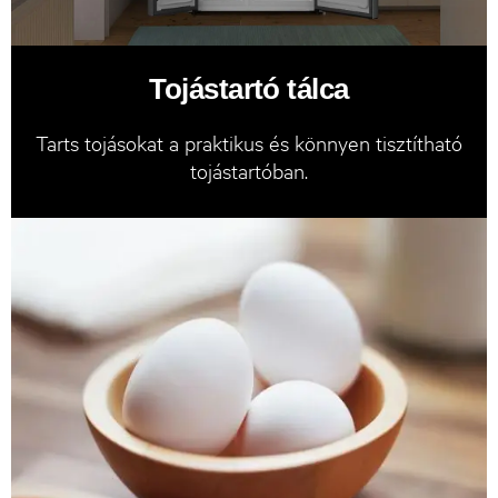
Tojástartó tálca
Tarts tojásokat a praktikus és könnyen tisztítható
tojástartóban.