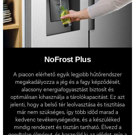
NoFrost Plus
A piacon elérhető egyik legjobb hűtőrendszer
megakadályozza a jég és a fagy képződését,
alacsony energiafogyasztást biztosít és
optimálisan kihasználja a tárolókapacitást. Ez azt
jelenti, hogy a belső tér leolvasztása és tisztítása
már nem szükséges, így több időd marad a
kedvenc tevékenységeidre, és a készüléked
mindig rendezett és tisztán tartható. Élvezd a
gondtalan élményt, és használd ki az idődet, míg a