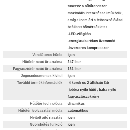
funkció: a hűtőrendszer
maximális intenzitással működik,
amíg el nem éri a felhasználó által
beállított hőmérsékletet
-LED-világítás
-energiatakarékos üzemmód
-inverteres kompresszor
Ventilátoros hűtés
igen
Hűtőtér nettó űrtartalma
347 liter
Fagyasztótér nettó űrtartalma
181 liter
Jegesedésmentes kivitel
igen
További termékinformációk
-4 kerék és 2 állítható láb
-jobbra nyíló hűtő-, balra nyíló
fagyasztószekrény
Hűtőtér technológia
dinamikus
Hűtőtér leolvasztási módja
automatikus
Nyitott ajtó riasztás
igen
Gyorshűtés funkció
igen