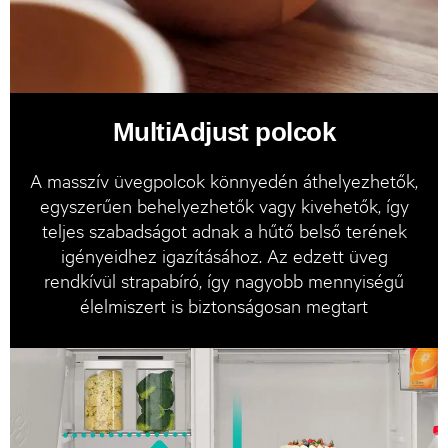
MultiAdjust polcok
A masszív üvegpolcok könnyedén áthelyezhetők,
egyszerűen behelyezhetők vagy kivehetők, így
teljes szabadságot adnak a hűtő belső terének
igényeidhez igazításához. Az edzett üveg
rendkívül strapabíró, így nagyobb mennyiségű
élelmiszert is biztonságosan megtart