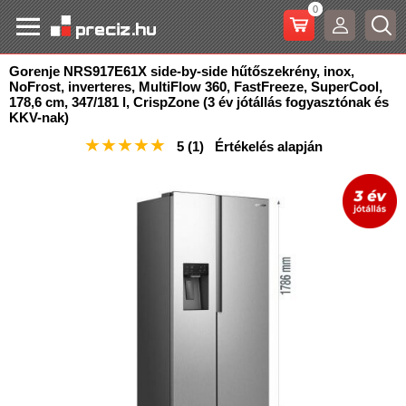
0
Gorenje NRS917E61X side-by-side hűtőszekrény, inox,
NoFrost, inverteres, MultiFlow 360, FastFreeze, SuperCool
,
178,6 cm, 347/181 l, CrispZone (3 év jótállás fogyasztónak és
KKV-nak)
★
★
★
★
★
5
(1)
Értékelés alapján