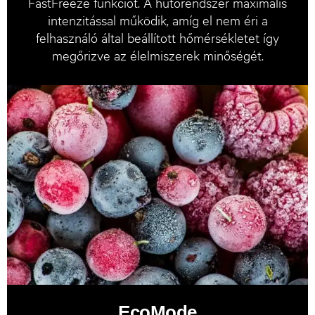
FastFreeze funkciót. A hűtőrendszer maximális
intenzitással működik, amíg el nem éri a
felhasználó által beállított hőmérsékletet így
megőrizve az élelmiszerek minőségét.
EcoMode