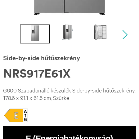
Side-by-side hűtőszekrény
NRS917E61X
G600 Szabadonálló készülék Side-by-side hűtőszekrény,
178.6 x 91.1 x 61.5 cm, Szürke
E (Energiahatékonyság)