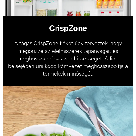
CrispZone
A tágas CrispZone fiókot úgy tervezték, hogy
megőrizze az élelmiszerek tápanyagait és
meghosszabbítsa azok frissességét. A fiók
belsejében uralkodó környezet meghosszabbítja a
termékek minőségét.