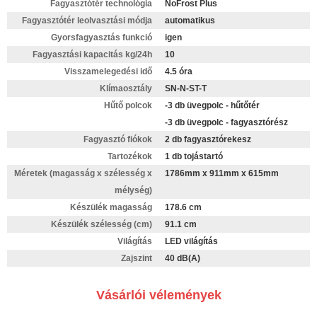
Fagyasztótér technológia
NoFrost Plus
Fagyasztótér leolvasztási módja
automatikus
Gyorsfagyasztás funkció
igen
Fagyasztási kapacitás kg/24h
10
Visszamelegedési idő
4.5 óra
Klímaosztály
SN-N-ST-T
Hűtő polcok
-3 db üvegpolc - hűtőtér
-3 db üvegpolc - fagyasztórész
Fagyasztó fiókok
2 db fagyasztórekesz
Tartozékok
1 db tojástartó
Méretek (magasság x szélesség x
1786mm x 911mm x 615mm
mélység)
Készülék magasság
178.6 cm
Készülék szélesség (cm)
91.1 cm
Világítás
LED világítás
Zajszint
40 dB(A)
Vásárlói vélemények