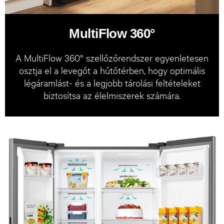
MultiFlow 360°
A MultiFlow 360° szellőzőrendszer egyenletesen
osztja el a levegőt a hűtőtérben, hogy optimális
légáramlást- és a legjobb tárolási feltételeket
biztosítsa az élelmiszerek számára.