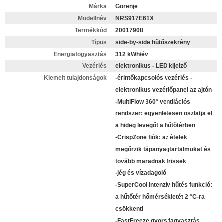
Márka
Gorenje
Modellnév
NRS917E61X
Termékkód
20017908
Típus
side-by-side hűtőszekrény
Energiafogyasztás
312 kWh/év
Vezérlés
elektronikus - LED kijelző
Kiemelt tulajdonságok
-érintőkapcsolós vezérlés -
elektronikus vezérlőpanel az ajtón
-MultiFlow 360° ventilációs
rendszer: egyenletesen oszlatja el
a hideg levegőt a hűtőtérben
-CrispZone fiók: az ételek
megőrzik tápanyagtartalmukat és
tovább maradnak frissek
-jég és vízadagoló
-SuperCool intenzív hűtés funkció:
a hűtőtér hőmérsékletét 2 °C-ra
csökkenti
-FastFreeze gyors fagyasztás