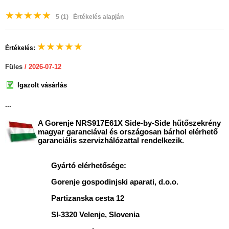
★
★
★
★
★
5
(1)
Értékelés alapján
★
★
★
★
★
Értékelés:
Füles
/ 2026-07-12
Igazolt vásárlás
...
A Gorenje NRS917E61X Side-by-Side hűtőszekrény
magyar garanciával és országosan bárhol elérhető
garanciális szervizhálózattal rendelkezik.
Gyártó elérhetősége:
Gorenje gospodinjski aparati, d.o.o.
Partizanska cesta 12
SI-3320 Velenje, Slovenia