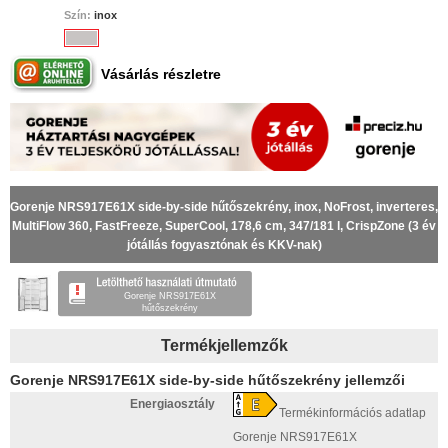
Szín:
inox
Vásárlás részletre
Gorenje NRS917E61X side-by-side hűtőszekrény, inox, NoFrost, inverteres,
MultiFlow 360, FastFreeze, SuperCool, 178,6 cm, 347/181 l, CrispZone (3 év
jótállás fogyasztónak és KKV-nak)
Gorenje NRS917E61X
hűtőszekrény
Termékjellemzők
Gorenje NRS917E61X side-by-side hűtőszekrény jellemzői
Energiaosztály
Termékinformációs adatlap
Gorenje NRS917E61X