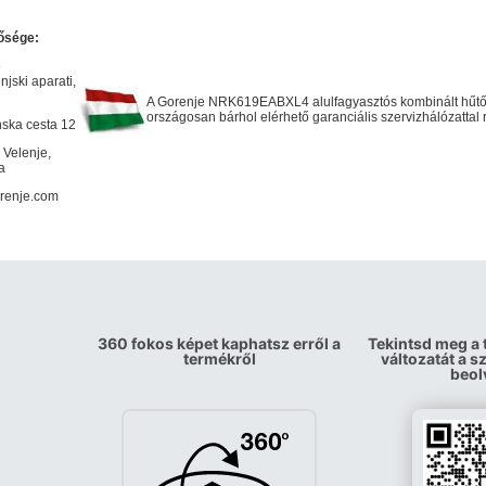
ősége:
e
jski aparati,
A Gorenje NRK619EABXL4 alulfagyasztós kombinált hűtő
országosan bárhol elérhető garanciális szervizhálózattal 
nska cesta 12
 Velenje,
a
renje.com
360 fokos képet kaphatsz erről a
Tekintsd meg a
termékről
változatát a 
beol