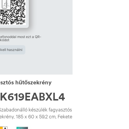
lefonoddal most ezt a QR-
kódot
kell használni
sztós hűtőszekrény
K619EABXL4
zabadonálló készülék fagyasztós
krény, 185 x 60 x 59.2 cm, Fekete