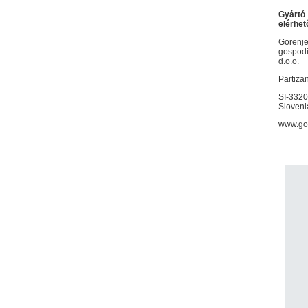
Gyártó
elérhet
Gorenj
gospodin
d.o.o.
Partiza
SI-3320
Sloveni
www.go