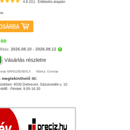
★
★
★
★
4.8
(31)
Értékelés alapján
ete
ron
lítás:
2026.08.10 - 2026.08.12
Vásárlás részletre
enje
NRK619EABXL4
Márka:
Gorenje
k
megtekinthető itt:
ünkben: 4030 Debrecen, Gázvezeték u. 10.
 Hétfő - Péntek: 9.00-16.30