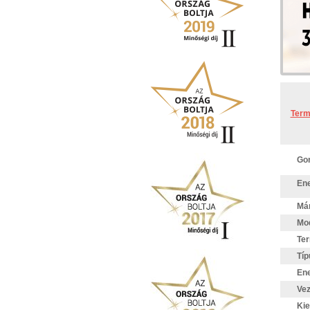
Term
Gor
Ene
Má
Mod
Te
Típ
Ene
Vez
Kie