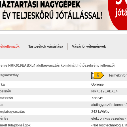
ékjellemzők
Tartozékok vásárlása
Vásárlói vélemények
enje NRK619EABXL4 alulfagyasztós kombinált hűtőszekrény jellemzői
rgiaosztály
Termékinfo
rka
Gorenje
ellnév
NRK619EABXL4
rmékkód
738245
us
alulfagyasztós kombiná
rgiafogyasztás
242 kWh/év
érlés
elektronikus vezérlés -
melt tulajdonságok
-NoFrost technológia: