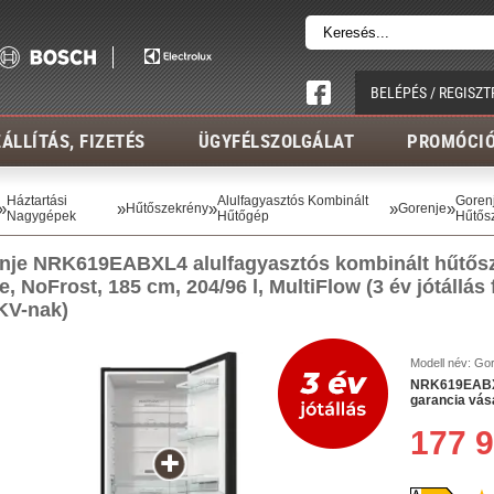
BELÉPÉS / REGISZT
ÁLLÍTÁS, FIZETÉS
ÜGYFÉLSZOLGÁLAT
PROMÓCI
Háztartási
Alulfagyasztós Kombinált
Goren
»
»
»
»
»
Hűtőszekrény
Gorenje
Nagygépek
Hűtőgép
Hűtős
nje NRK619EABXL4 alulfagyasztós kombinált hűtősz
e, NoFrost, 185 cm, 204/96 l, MultiFlow (3
év jótállás
KV-nak)
Modell név:
Gor
NRK619EABXL4
garancia vás
177 9