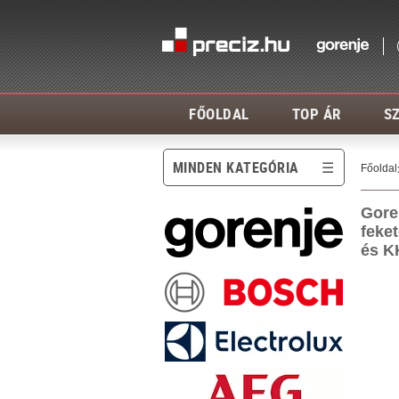
FŐOLDAL
TOP ÁR
SZ
MINDEN KATEGÓRIA
Főoldal
Gore
feket
és K