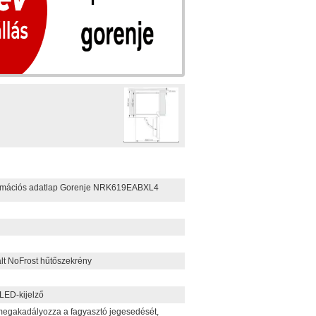
rmációs adatlap Gorenje NRK619EABXL4
lt NoFrost hűtőszekrény
 LED-kijelző
 megakadályozza a fagyasztó jegesedését,