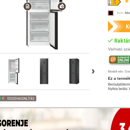
★
Szín:
fek
Raktá
Várható szál
Modell név:
Gor
Ez a
termé
Bemutatóterm
Nyitva tartás:
ÖSSZEHASONLÍTÁS