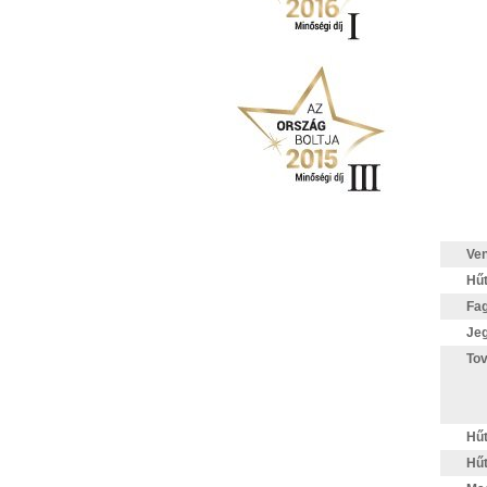
Ven
Hűt
Fag
Jeg
Tov
Hűt
Hűt