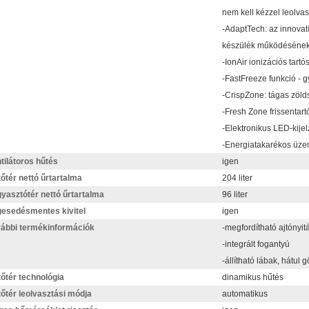
nem kell kézzel leolvas
-AdaptTech: az innovat
készülék működésének a
-IonAir ionizációs tartó
-FastFreeze funkció - 
-CrispZone: tágas zöld
-Fresh Zone frissentart
-Elektronikus LED-kijel
-Energiatakarékos üz
tilátoros hűtés
igen
őtér nettó űrtartalma
204 liter
yasztótér nettó űrtartalma
96 liter
esedésmentes kivitel
igen
ábbi termékinformációk
-megfordítható ajtónyit
-integrált fogantyú
-állítható lábak, hátul 
őtér technológia
dinamikus hűtés
őtér leolvasztási módja
automatikus