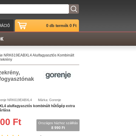
RÁCIÓ
0 db termék 0 Ft
ÓK
je NRK619EABXL4 Alulfagyasztós Kombinált
zekrény
ekrény,
 fogyasztónak
enje
NRK619EABXL4
Márka:
Gorenje
 alulfagyasztós kombinált hűtőgép extra
árlása
00 Ft
Országos házhoz szállítás
8 990 Ft