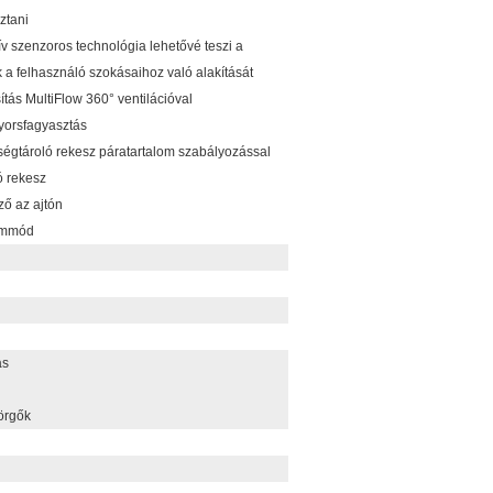
ztani
ív szenzoros technológia lehetővé teszi a
 felhasználó szokásaihoz való alakítását
sítás MultiFlow 360° ventilációval
gyorsfagyasztás
ségtároló rekesz páratartalom szabályozással
ó rekesz
ző az ajtón
emmód
ás
görgők