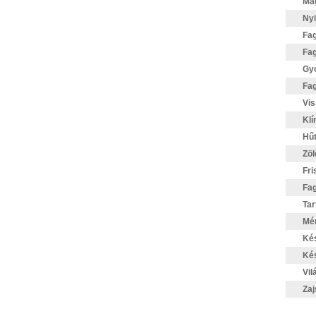
Mag
Nyi
Fag
Fag
Gyo
Fag
Vis
Klí
Hűt
Zöl
Fri
Fag
Tar
Mér
Ké
Kés
Vil
Zaj