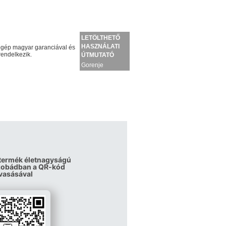
LETÖLTHETŐ
HASZNÁLATI
gép magyar garanciával és
rendelkezik.
ÚTMUTATÓ
Gorenje
NRK619EABXL4
alulfagyasztós
kombinált
hűtőgép
 termék életnagyságú
szobádban a QR-kód
vasásával