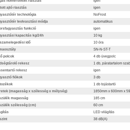
as hőmérséklet riasztás
igen
tott ajtó riasztás
igen
yasztótér technológia
NoFrost
yasztótér leolvasztási módja
automatikus
rsfagyasztás funkció
igen
yasztási kapacitás kg/24h
10 kg
szamelegedési idő
10 óra
maosztály
SN-N-ST-T
ő polcok
4 db üvegpolc
dségtároló rekesz
1 db, páratartalom sza
ssentartó rekesz
igen
yasztó fiókok
3 db
tozékok
1 db tojástartó
etek (magasság x szélesség x mélység)
1850mm x 600mm x 5
szülék magasság
185 cm
zülék szélesség (cm)
60 cm
ágítás
LED világítás
szint
38 dB(A)