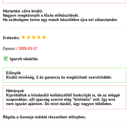
Háztartási célra kiváló.
Nagyon megkönnyíti a főzés előkészítését.
Ha szükségem lenne egy másik készülékre újra ezt választanám.
★
★
★
★
★
Értékelés:
Gyuszi
/ 2026-03-17
Igazolt vásárlás
Előnyök
Kiváló minőség, 2 év garancia és megbízható szervízháttér.
Hátrányok
Kipróbáltuk a húsdaráló kolbásztöltő funkcióját is, de az eléggé
szaporátlan, sőt igazság szerint elég "kínlódós" volt. Így erre
nem igazán ajánlom. De mint daráló, úgy nagyon tökéletes.
Régóta a Gorenje márkát részesítem előnyben.