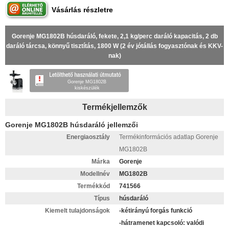
Vásárlás részletre
Gorenje MG1802B húsdaráló, fekete, 2,1 kg/perc daráló kapacitás, 2 db
daráló tárcsa, könnyű tisztítás, 1800 W (2 év jótállás fogyasztónak és KKV-
nak)
Gorenje MG1802B
kiskészülék
Termékjellemzők
Gorenje MG1802B húsdaráló jellemzői
Energiaosztály
Termékinformációs adatlap Gorenje
MG1802B
Márka
Gorenje
Modellnév
MG1802B
Termékkód
741566
Típus
húsdaráló
Kiemelt tulajdonságok
-kétirányú forgás funkció
-hátramenet kapcsoló: valódi