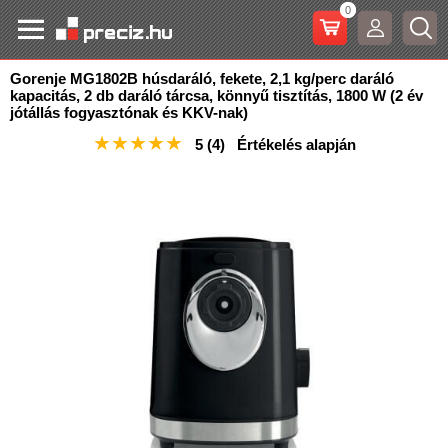
0
Gorenje MG1802B húsdaráló, fekete, 2,1 kg/perc daráló
kapacitás, 2 db daráló tárcsa, könnyű
tisztítás, 1800 W (2 év
jótállás fogyasztónak és KKV-nak)
★
★
★
★
★
5
(4)
Értékelés alapján