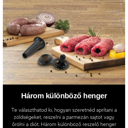
Három különböző henger
Te választhatod ki, hogyan szeretnéd aprítani a
zöldségeket, reszelni a parmezán sajtot vagy
őrölni a diót. Három különböző reszelő henger