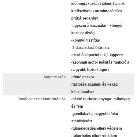
időmegtakarítást jelent, ha sok
kötőszövetet tartalmazó húst
próbál ledarálni
-egyszerű használat - könnyű
kezelhetőség
-könnyű tisztítás
-2 darab darálótárcsa
-daráló kapacitás: 2,1 kg/perc
-azonnali motor leállítás funkció a
nagyobb biztonságért
Alaptartozék
-tömő eszköz
-tartozék szalámi és keksz
készítéséhez
További termékinformációk
-hátsó burkolat anyaga: műanyag
és fém
-gumilábak a nagyobb fokú
stabilitásért
-túlmelegedés elleni védelem
-túlterhelés elleni védelem