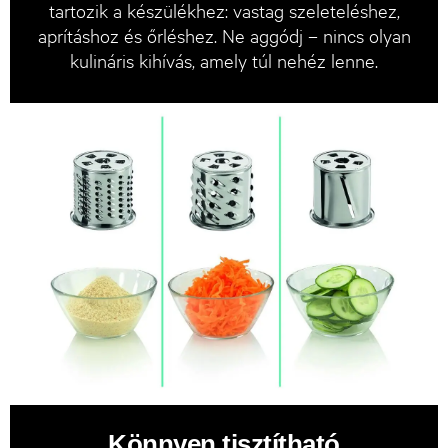
tartozik a készülékhez: vastag szeleteléshez,
aprításhoz és őrléshez. Ne aggódj – nincs olyan
kulináris kihívás, amely túl nehéz lenne.
Könnyen tisztítható