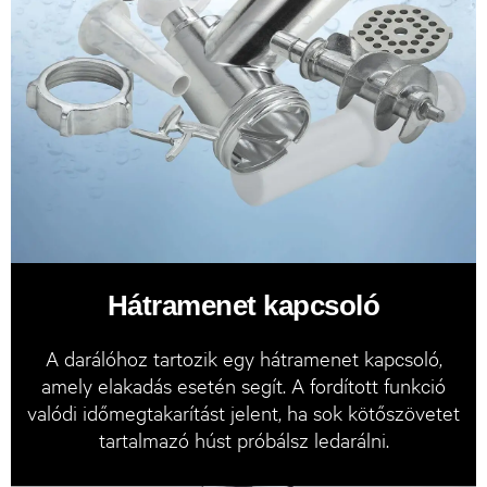
Hátramenet kapcsoló
A darálóhoz tartozik egy hátramenet kapcsoló,
amely elakadás esetén segít. A fordított funkció
valódi időmegtakarítást jelent, ha sok kötőszövetet
tartalmazó húst próbálsz ledarálni.