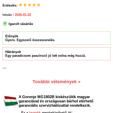
★
★
★
★
★
Értékelés:
István
/ 2026-01-22
Igazolt vásárlás
Előnyök
Gyors. Egyszerű összeszerelés.
Hátrányok
Egy paradicsom paszírozó jó lett volna még hozzá.
....
További vélemények »
A Gorenje MG1802B kiskészülék magyar
garanciával és országosan bárhol elérhető
garanciális szervizhálózattal rendelkezik.
Ez a
termék
megtekinthető itt: