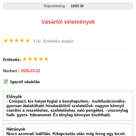
Teljesítmény
1800 W
Vásárlói vélemények
★
★
★
★
★
5
(4)
Értékelés alapján
★
★
★
★
★
Értékelés:
Norbert
/ 2026-03-22
Igazolt vásárlás
Előnyök
- Compact, kis helyet foglal a konyhapulton,- multifunkcionális-
gyorsan átalakítható húsdarálóból szeletelővé- nagyon könnyű
cserélni a reszeléshez, szeleteléshez való pengéket. - viszonylag
halk- gyors- hátramenet- És tényleg könnyen tisztítható.
Hátrányok
Nincs azonnali leállítás. Kikapcsolás után még forog egy kicsit.