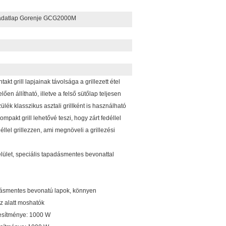
 adatlap Gorenje GCG2000M
ntakt grill lapjainak távolsága a grillezett étel
en állítható, illetve a felső sütőlap teljesen
szülék klasszikus asztali grillként is használható
kompakt grill lehetővé teszi, hogy zárt fedéllel
déllel grillezzen, ami megnöveli a grillezési
elület, speciális tapadásmentes bevonattal
adásmentes bevonatú lapok, könnyen
íz alatt moshatók
ljesítménye: 1000 W