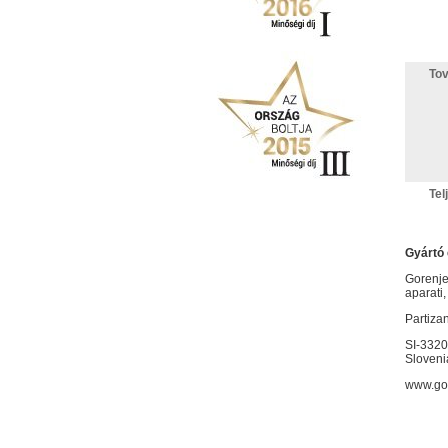
Tov
Tel
Gyártó 
Gorenje
aparati,
Partiza
SI-3320
Sloveni
www.go