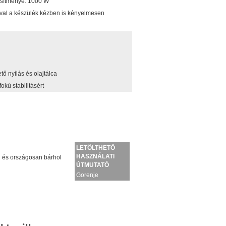
jesítménye: 1000 W
tával a készülék kézben is kényelmesen
tő nyílás és olajtálca
kú stabilitásért
LETÖLTHETŐ
HASZNÁLATI
 és országosan bárhol
ÚTMUTATÓ
Gorenje
GCG2000M
kiskészülék