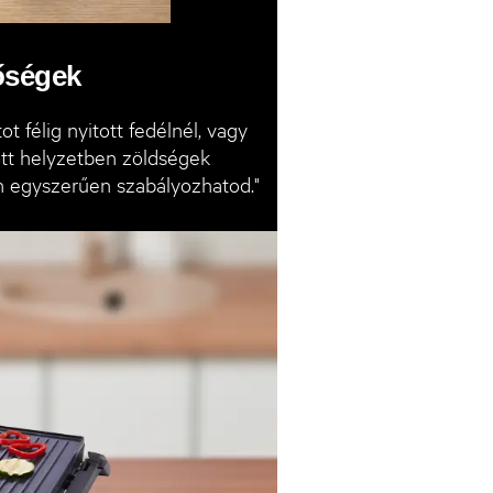
tőségek
tot félig nyitott fedélnél, vagy
tott helyzetben zöldségek
n egyszerűen szabályozhatod."