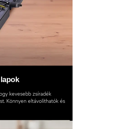
 lapok
hogy kevesebb zsíradék
ást. Könnyen eltávolíthatók és