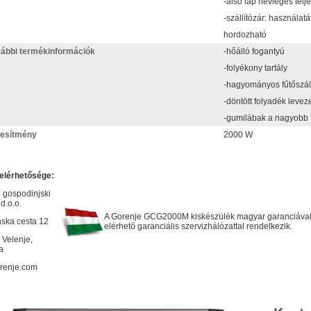
-alsó lap névleges tel
-szállítózár: használa
hordozható
ábbi termékinformációk
-hőálló fogantyú
-folyékony tartály
-hagyományos fűtőszál
-döntött folyadék leveze
-gumilábak a nagyobb fo
jesítmény
2000 W
elérhetősége:
 gospodinjski
 d.o.o.
A Gorenje GCG2000M kiskészülék magyar garanciával
nska cesta 12
elérhető garanciális szervizhálózattal rendelkezik.
 Velenje,
a
renje.com