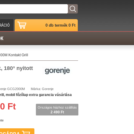
RÁCIÓ
0 db termék 0 Ft
ÓK
0M Kontakt Grill
, 180° nyitott
enje
GCG2000M
Márka:
Gorenje
l, mobil főzőlap extra garancia vásárlása
0 Ft
Országos házhoz szállítás
2 490 Ft
ete