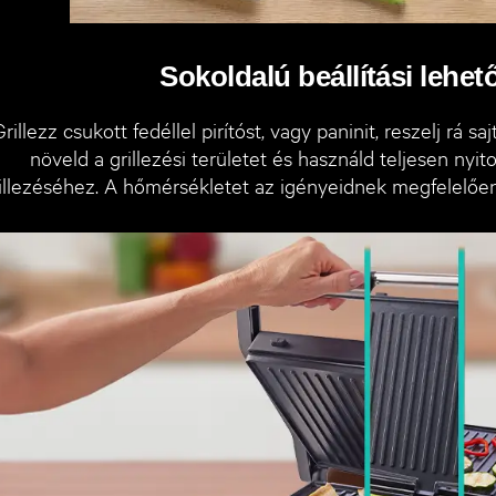
Sokoldalú beállítási lehe
Grillezz csukott fedéllel pirítóst, vagy paninit, reszelj rá saj
növeld a grillezési területet és használd teljesen nyi
illezéséhez. A hőmérsékletet az igényeidnek megfelelőe