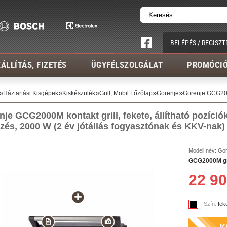
BELÉPÉS / REGISZT
ÁLLÍTÁS, FIZETÉS
ÜGYFÉLSZOLGÁLAT
PROMÓCI
»
»
»
»
»
Háztartási Kisgépek
Kiskészülék
Grill, Mobil Főzőlap
Gorenje
Gorenje GCG200
je GCG2000M kontakt grill, fekete, állítható pozíciók
ezés, 2000 W (2 év
jótállás fogyasztónak és KKV-nak)
Modell név:
Gor
GCG2000M gril
22 90
Szín:
fek