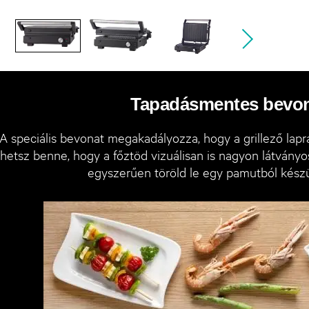
Tapadásmentes bevo
A speciális bevonat megakadályozza, hogy a grillező lapra
ehetsz benne, hogy a főztöd vizuálisan is nagyon látványos
egyszerűen töröld le egy pamutból készü