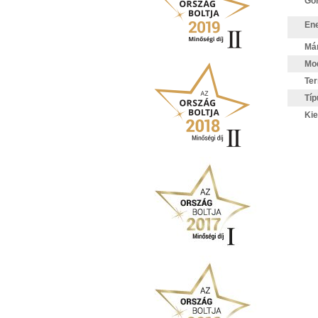
Gor
Ene
Má
Mod
Te
Típ
Kie