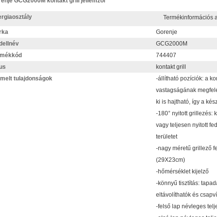
enje GCG2000M kontakt grill jellemzői
rgiaosztály
Termékinformációs
rka
Gorenje
ellnév
GCG2000M
rmékkód
744407
us
kontakt grill
melt tulajdonságok
-állítható pozíciók: a ko
vastagságának megfelelő
ki is hajtható, így a ké
-180° nyitott grillezés: 
vagy teljesen nyitott fe
területet
-nagy méretű grillező f
(29X23cm)
-hőmérséklet kijelző
-könnyű tisztítás: tap
eltávolíthatók és csapv
-felső lap névleges te