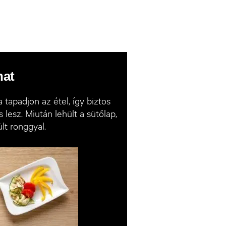
nat
 tapadjon az étel, így biztos
 lesz. Miután lehült a sütőlap,
lt ronggyal.