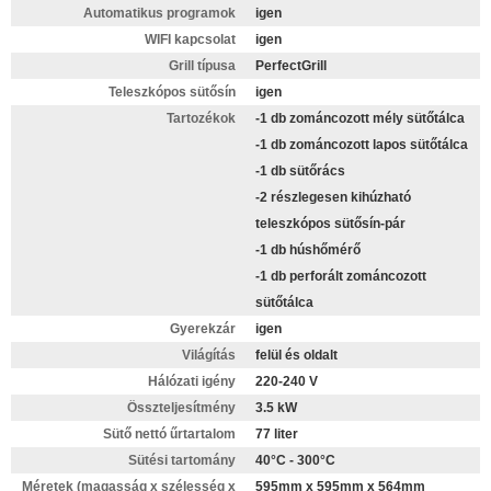
Automatikus programok
igen
WIFI kapcsolat
igen
Grill típusa
PerfectGrill
Teleszkópos sütősín
igen
Tartozékok
-1 db zománcozott mély sütőtálca
-1 db zománcozott lapos sütőtálca
-1 db sütőrács
-2 részlegesen kihúzható
teleszkópos sütősín-pár
-1 db húshőmérő
-1 db perforált zománcozott
sütőtálca
Gyerekzár
igen
Világítás
felül és oldalt
Hálózati igény
220-240 V
Összteljesítmény
3.5 kW
Sütő nettó űrtartalom
77 liter
Sütési tartomány
40°C - 300°C
Méretek (magasság x szélesség x
595mm x 595mm x 564mm