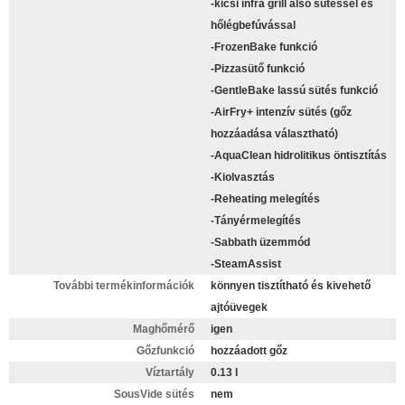
-kicsi infra grill alsó sütéssel és
hőlégbefúvással
-FrozenBake funkció
-Pizzasütő funkció
-GentleBake lassú sütés funkció
-AirFry+ intenzív sütés (gőz
hozzáadása választható)
-AquaClean hidrolitikus öntisztítás
-Kiolvasztás
-Reheating melegítés
-Tányérmelegítés
-Sabbath üzemmód
-SteamAssist
További termékinformációk
könnyen tisztítható és kivehető
ajtóüvegek
Maghőmérő
igen
Gőzfunkció
hozzáadott gőz
Víztartály
0.13 l
SousVide sütés
nem