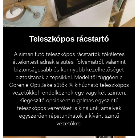
Teleszkópos rácstartó
A simán futó teleszkópos rácstartók tökéletes
áttekintést adnak a sütési folyamatról, valamint
biztonságosabb és könnyebb kezelhetőséget
biztosítanak a tepsikkel. Modelltől függően a
Gorenje OptiBake sütők ¾ kihúzható teleszkópos
vezetőkkel rendelkeznek egy vagy két szinten.
Kiegészítő opcióként rugalmas egyszintű
teleszkópos vezetőket is kínálunk, amelyek
egyszerűen rápattinthatók a kívánt szintű
vezetőkre.