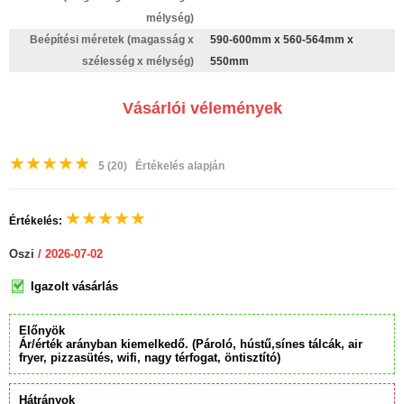
mélység)
Beépítési méretek (magasság x
590-600mm x 560-564mm x
szélesség x mélység)
550mm
Vásárlói vélemények
★
★
★
★
★
5
(20)
Értékelés alapján
★
★
★
★
★
Értékelés:
Oszi
/ 2026-07-02
Igazolt vásárlás
Előnyök
Ár/érték arányban kiemelkedő. (Pároló, hústű,sínes tálcák, air
fryer, pizzasütés, wifi, nagy térfogat, öntisztító)
Hátrányok