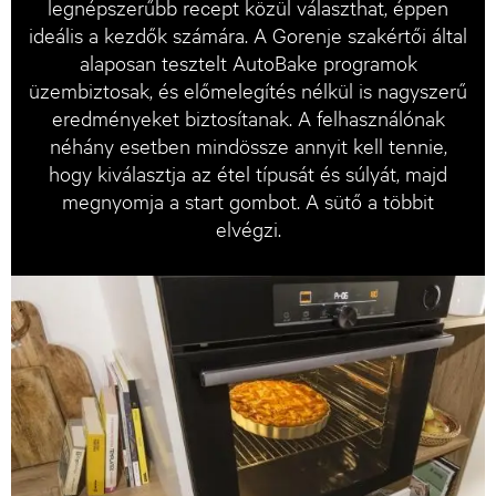
legnépszerűbb recept közül választhat, éppen
ideális a kezdők számára. A Gorenje szakértői által
alaposan tesztelt AutoBake programok
üzembiztosak, és előmelegítés nélkül is nagyszerű
eredményeket biztosítanak. A felhasználónak
néhány esetben mindössze annyit kell tennie,
hogy kiválasztja az étel típusát és súlyát, majd
megnyomja a start gombot. A sütő a többit
elvégzi.