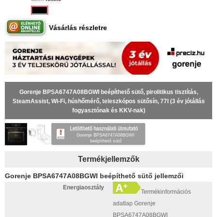
Vásárlás részletre
Gorenje BPSA6747A08BGWI beépíthető sütő, pirolitikus tisztítás,
SteamAssist, Wi-Fi, húshőmérő, teleszkópos sütősín, 77l (3 év jótállás
fogyasztónak és KKV-nak)
Gorenje BPSA6747A08BGWI
beépíthető sütő
Termékjellemzők
Gorenje BPSA6747A08BGWI beépíthető sütő jellemzői
Energiaosztály
Termékinformációs
adatlap Gorenje
BPSA6747A08BGWI