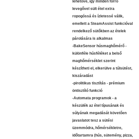
lehetővé, így minden forró
levegővel sült étel extra
ropogóssá és ízletessé válik,
emellett a SteamAssist funkcióval
rendelkező sütőkben az ételek
párolására is alkalmas
-BakeSensor húsmaghőmérő -
különféle húsféléket a belső
maghőmérséklet szerint
készítheti el, elkerülve a túlsütést,
kiszáradást
-pirolitikus tisztítás - prémium
öntisztító funkció
-Automata programok - a
készülék az étel típusának és
súlyának megadását követően
javaslatot tesz a sütési
üzemmódra, hőmérsékletre,
időtartamra (hús, sütemény, pizza,