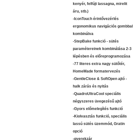
kenyér, felfújt lassagna, mirelit
áru, stb.)
-IconTouch érintővezérlés
ergonomikus navigációs gombbal
kombinálva
-StepBake funkció - sütés
paramétereinek kombinálása 2-3
lépésben és előreprogramozása
-77 literes extra nagy sütőtér,
HomeMade formatervezés
-GentleClose & SoftOpen ajtó -
halk zárás és nyitás
-QuadroUltraCool speciális
négyszeres üvegezésű ajtó
-Gyors előmelegítés funkció
-Kiolvasztás funkció, speciális
lassú sütés üzemmód, Gratin
opció
-gyerekzár