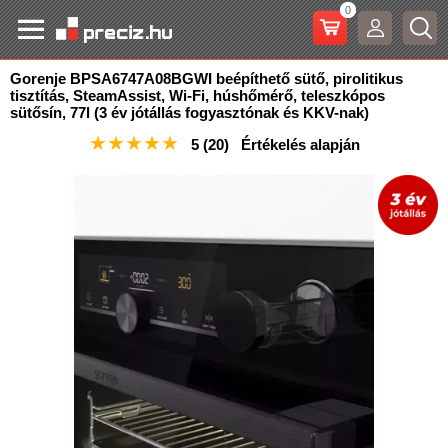
0
Gorenje BPSA6747A08BGWI beépíthető sütő, pirolitikus
tisztítás, SteamAssist, Wi-Fi, húshőmérő
, teleszkópos
sütősín, 77l (3 év jótállás fogyasztónak és KKV-nak)
★
★
★
★
★
5
(20)
Értékelés alapján