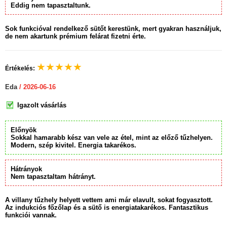
Eddig nem tapasztaltunk.
Sok funkcióval rendelkező sütőt kerestünk, mert gyakran használjuk,
de nem akartunk prémium felárat fizetni érte.
★
★
★
★
★
Értékelés:
Eda
/ 2026-06-16
Igazolt vásárlás
Előnyök
Sokkal hamarabb kész van vele az étel, mint az előző tűzhelyen.
Modern, szép kivitel. Energia takarékos.
Hátrányok
Nem tapasztaltam hátrányt.
A villany tűzhely helyett vettem ami már elavult, sokat fogyasztott.
Az indukciós főzőlap és a sütő is energiatakarékos. Fantasztikus
funkciói vannak.