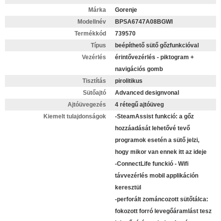
Márka
Gorenje
Modellnév
BPSA6747A08BGWI
Termékkód
739570
Típus
beépíthető sütő gőzfunkcióval
Vezérlés
érintővezérlés - piktogram +
navigációs gomb
Tisztítás
pirolitikus
Sütőajtó
Advanced designvonal
Ajtóüvegezés
4 rétegű ajtóüveg
Kiemelt tulajdonságok
-SteamAssist funkció: a gőz
hozzáadását lehetővé tevő
programok esetén a sütő jelzi,
hogy mikor van ennek itt az ideje
-ConnectLife funckió - Wifi
távvezérlés mobil applikáción
keresztül
-perforált zománcozott sütőtálca:
fokozott forró levegőáramlást tesz