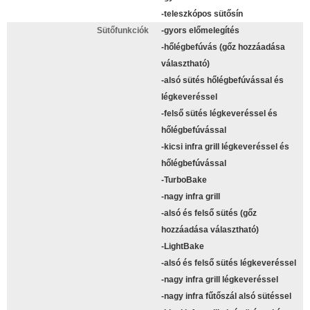
-teleszkópos sütősín
Sütőfunkciók
-gyors előmelegítés
-hőlégbefúvás (gőz hozzáadása
választható)
-alsó sütés hőlégbefúvással és
légkeveréssel
-felső sütés légkeveréssel és
hőlégbefúvással
-kicsi infra grill légkeveréssel és
hőlégbefúvással
-TurboBake
-nagy infra grill
-alsó és felső sütés (gőz
hozzáadása választható)
-LightBake
-alsó és felső sütés légkeveréssel
-nagy infra grill légkeveréssel
-nagy infra fűtőszál alsó sütéssel