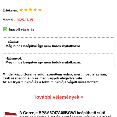
★
★
★
★
★
Értékelés:
Marcsi
/ 2025-11-15
Igazolt vásárlás
Előnyök
Még nincs beépítve így nem tudok nyilatkozni.
Hátrányok
Még nincs beépítve így nem tudok nyilatkozni.
Mindenképp Gorenje sütőt szerettem volna, mert most is az van,
csak szabadon álló és meg vagyok elégedve vele.
Az air fryer funkció és a többi funkciója végett választottam.
További vélemények »
A Gorenje BPSA6747A08BGWI beépíthető sütő