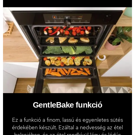
GentleBake funkció
Ez a funkció a finom, lassú és egyenletes sütés
érdekében készült. Ezáltal a nedvesség az étel
belsejében, és az étel rendkívül lágy és lédús