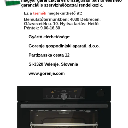
magyar garanciával és országosan bárhol elérhető
garanciális szervizhálózattal rendelkezik.
Ez a
termék
megtekinthető itt:
Bemutatótermünkben: 4030 Debrecen,
Gázvezeték u. 10. Nyitva tartás: Hétfő -
Péntek: 9.00-16.30
Gyártó elérhetősége:
Gorenje gospodinjski aparati, d.o.o.
Partizanska cesta 12
SI-3320 Velenje, Slovenia
www.gorenje.com