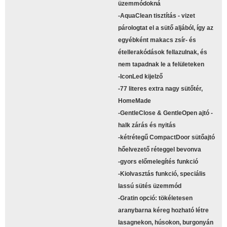
üzemmódokná
-AquaClean tisztítás - vizet
párologtat el a sütő aljából, így az
egyébként makacs zsír- és
étellerakódások fellazulnak, és
nem tapadnak le a felületeken
-IconLed kijelző
-77 literes extra nagy sütőtér,
HomeMade
-GentleClose & GentleOpen ajtó -
halk zárás és nyitás
-kétrétegű CompactDoor sütőajtó
hőelvezető réteggel bevonva
-gyors előmelegítés funkció
-Kiolvasztás funkció, speciális
lassú sütés üzemmód
-Gratin opció: tökéletesen
aranybarna kéreg hozható létre
lasagnekon, húsokon, burgonyán