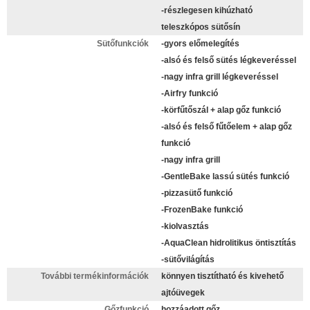
-részlegesen kihúzható
teleszkópos sütősín
Sütőfunkciók
-gyors előmelegítés
-alsó és felső sütés légkeveréssel
-nagy infra grill légkeveréssel
-Airfry funkció
-körfűtőszál + alap gőz funkció
-alsó és felső fűtőelem + alap gőz
funkció
-nagy infra grill
-GentleBake lassú sütés funkció
-pizzasütő funkció
-FrozenBake funkció
-kiolvasztás
-AquaClean hidrolitikus öntisztítás
-sütővilágítás
További termékinformációk
könnyen tisztítható és kivehető
ajtóüvegek
Gőzfunkció
hozzáadott gőz