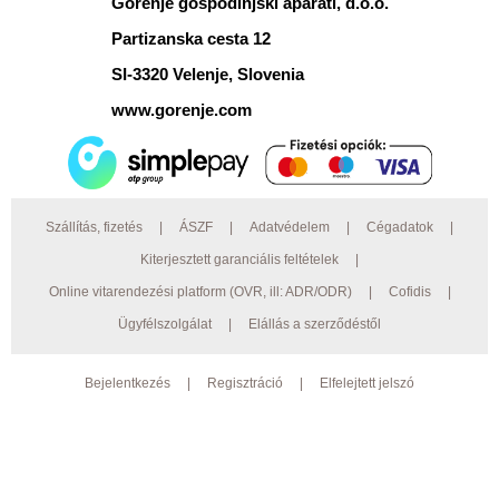
Gorenje gospodinjski aparati, d.o.o.
Partizanska cesta 12
SI-3320 Velenje, Slovenia
www.gorenje.com
Szállítás, fizetés
|
ÁSZF
|
Adatvédelem
|
Cégadatok
|
Kiterjesztett garanciális feltételek
|
Online vitarendezési platform (OVR, ill: ADR/ODR)
|
Cofidis
|
Ügyfélszolgálat
|
Elállás a szerződéstől
Bejelentkezés
|
Regisztráció
|
Elfelejtett jelszó
© 2026 Preciz.hu Minden jog fenntartva. AEG, Electrolux bemutatóterem:
4030 Debrecen, Gázvezeték u. 10. ;
Nyitva tartás: Hétfő - Péntek: 9.00-16.30.