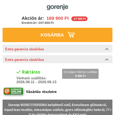
Akciós ár:
169 900 Ft
-27 900 Ft
Eredeti ár: 197 800 Ft
KOSÁRBA
Extra garancia vásárlása
Extra garancia vásárlása
Raktáron
Országos házhoz szállítás
8 990 Ft
Várható szállítás:
2026.08.11 - 2026.08.13
Vásárlás részletre
Gorenje BOS6737E05DBG beépíthető sütő, ExtraSteam gőzfunkció,
AquaClean tisztítás, teleszkópos sütősín, gyors előmelegítés funkció, 77 l
(3 év jótállás fogyasztónak és KKV-nak)