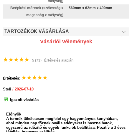
mélység)
Beépítési méretek (szélesség x
560mm x 62mm x 490mm
magasság x mélység)
TARTOZÉKOK VÁSÁRLÁSA
Vásárlói vélemények
★
★
★
★
★
5
(73)
Értékelés alapján
★
★
★
★
★
Értékelés:
Stefi
/ 2026-07-10
Igazolt vásárlás
Előnyök
A termék tökéletesen megfelel egy hagyományos konyhában,
ahol minden nap főznek.ovális edényeket is hasznalhatok,
egyszerű az időzítő és egyéb funkciók beállítása. Pozitív a 3 éves
jótállás, ingyenes szállítás.