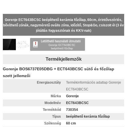
Gorenje ECT643BCSC beépíthető kerámia főzőlap, 60cm, érintővezérlés,
bővíthető zónák, nagyméretű ovális zóna, időzítő, Stop&Go, csiszolt él (3 év
jótállás fogyasztónak és KKV-nak)
Gorenje ECT643BCSC
beépíthető főzőlap
Termékjellemzők
Gorenje BOS6737E05DBG + ECT643BCSC sütő és főzőlap
szett jellemzői
Energiaosztály
Termékinformációs adatlap Gorenje
ECT643BCSC
Márka
Gorenje
Modellnév
ECT643BCSC
Termékkód
730354
Típus
beépíthető kerámia főzőlap
Szélesség
60 cm