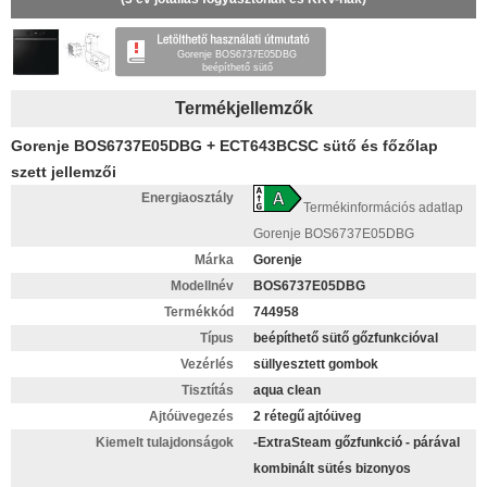
Gorenje BOS6737E05DBG
beépíthető sütő
Termékjellemzők
Gorenje BOS6737E05DBG + ECT643BCSC sütő és főzőlap
szett jellemzői
Energiaosztály
Termékinformációs adatlap
Gorenje BOS6737E05DBG
Márka
Gorenje
Modellnév
BOS6737E05DBG
Termékkód
744958
Típus
beépíthető sütő gőzfunkcióval
Vezérlés
süllyesztett gombok
Tisztítás
aqua clean
Ajtóüvegezés
2 rétegű ajtóüveg
Kiemelt tulajdonságok
-ExtraSteam gőzfunkció - párával
kombinált sütés bizonyos