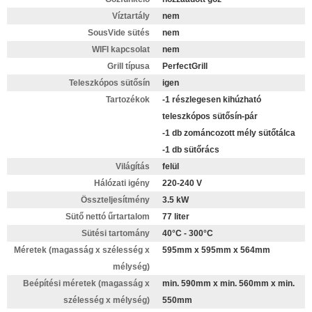
Víztartály
nem
SousVide sütés
nem
WIFI kapcsolat
nem
Grill típusa
PerfectGrill
Teleszkópos sütősín
igen
Tartozékok
-1 részlegesen kihúzható
teleszkópos sütősín-pár
-1 db zománcozott mély sütőtálca
-1 db sütőrács
Világítás
felül
Hálózati igény
220-240 V
Összteljesítmény
3.5 kW
Sütő nettó űrtartalom
77 liter
Sütési tartomány
40°C - 300°C
Méretek (magasság x szélesség x
595mm x 595mm x 564mm
mélység)
Beépítési méretek (magasság x
min. 590mm x min. 560mm x min.
szélesség x mélység)
550mm