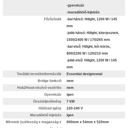
-gyerekzár
-maradékhő-kijelzés
Főzőzónák
-bal hátsó: Hilight, 1200 W / 145
mm
-jobb hátsó: Hilight, kiterjesztett,
1500/2400 W / 170/265 mm
-bal első: Hilight, két körös,
800/2200 W / 120/210 mm
-jobb első: Hilight, 1200 W / 145
mm
További termékinformációk
Essential designvonal
Bridge funkció
nem
Hob2Hood elszívó vezérlés
nem
Gyerekzár
igen
Összteljesítmény
7 kW
Hálózati igény
220-240 V
Maradékhő kijelzés
igen
Méretek (szélesség x magasság x
600mm x 54mm x 520mm