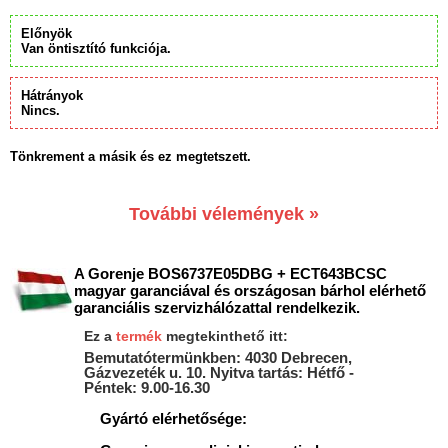
Előnyök
Van öntisztító funkciója.
Hátrányok
Nincs.
Tönkrement a másik és ez megtetszett.
További vélemények »
A Gorenje BOS6737E05DBG + ECT643BCSC
magyar garanciával és országosan bárhol elérhető
garanciális szervizhálózattal rendelkezik.
Ez a
termék
megtekinthető itt:
Bemutatótermünkben: 4030 Debrecen,
Gázvezeték u. 10. Nyitva tartás: Hétfő -
Péntek: 9.00-16.30
Gyártó elérhetősége: