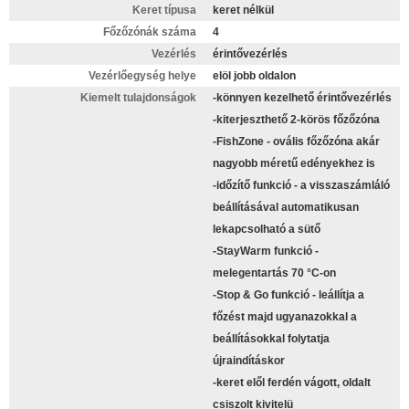
Keret típusa
keret nélkül
Főzőzónák száma
4
Vezérlés
érintővezérlés
Vezérlőegység helye
elöl jobb oldalon
Kiemelt tulajdonságok
-könnyen kezelhető érintővezérlés
-kiterjeszthető 2-körös főzőzóna
-FishZone - ovális főzőzóna akár
nagyobb méretű edényekhez is
-időzítő funkció - a visszaszámláló
beállításával automatikusan
lekapcsolható a sütő
-StayWarm funkció -
melegentartás 70 °C-on
-Stop & Go funkció - leállítja a
főzést majd ugyanazokkal a
beállításokkal folytatja
újraindításkor
-keret elől ferdén vágott, oldalt
csiszolt kivitelü