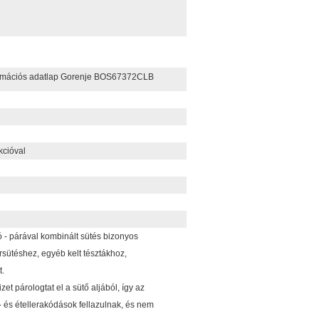
rmációs adatlap Gorenje BOS67372CLB
kcióval
 - párával kombinált sütés bizonyos
ütéshez, egyéb kelt tésztákhoz,
t.
izet párologtat el a sütő aljából, így az
 és étellerakódások fellazulnak, és nem