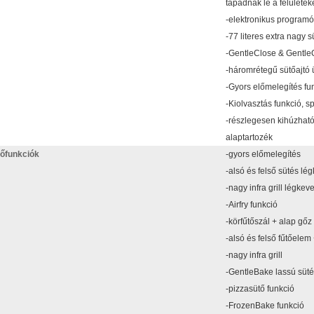
tapadnak le a felületek
-elektronikus programó
-77 literes extra nagy
-GentleClose & GentleO
-háromrétegű sütőajtó 
-Gyors előmelegítés fu
-Kiolvasztás funkció, 
-részlegesen kihúzható
alaptartozék
őfunkciók
-gyors előmelegítés
-alsó és felső sütés lé
-nagy infra grill légkev
-Airfry funkció
-körfűtőszál + alap gőz
-alsó és felső fűtőelem
-nagy infra grill
-GentleBake lassú süté
-pizzasütő funkció
-FrozenBake funkció