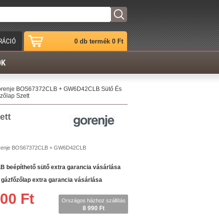
RÁCIÓ
0 db termék 0 Ft
ÓK
renje BOS67372CLB + GW6D42CLB Sütő És
zőlap Szett
ett
enje
BOS67372CLB + GW6D42CLB
beépíthető sütő extra garancia vásárlása
zfőzőlap extra garancia vásárlása
00 Ft
Országos házhoz szállítás
8 990 Ft