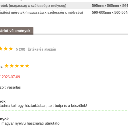
etek (magasság x szélesség x mélység)
595mm x 595mm x 56
pítési méretek (magasság x szélesség x mélység)
590-600mm x 560-56
árlói vélemények
★
★
★
5
(38)
Értékelés alapján
★
★
★
★
★
és:
 2026-07-09
zolt vásárlás
yök
tudnia kell egy háztartásban, azt tudja is a készülék!
ányok
 magyar nyelvű használati útmutató!