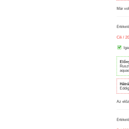
Már vol
Értékel
Cili
/ 20
Iga
Előn
Ruszt
aquac
Hátr
Eddig
Az előz
Értékel