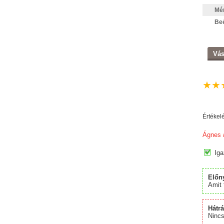
Mér
Beé
Vás
★
★
Értékel
Ágnes
/
Iga
Előn
Amit 
Hátr
Nincs