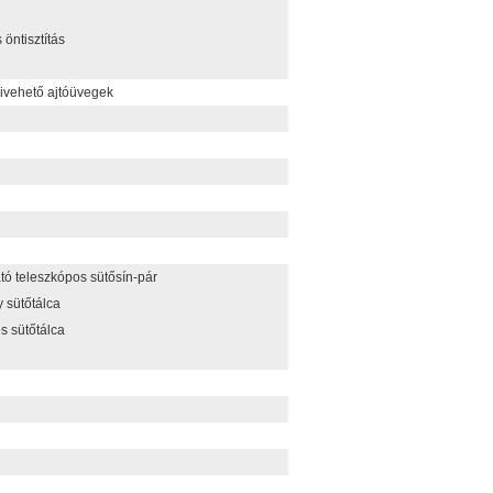
 öntisztítás
kivehető ajtóüvegek
tó teleszkópos sütősín-pár
 sütőtálca
s sütőtálca