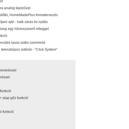
en
ra analóg kijelzővel
 sütőtér, HomeMadePlus formatervezés
pen ajtó - halk zárás és nyitás
üveg egy hővisszaverő réteggel
nkció
speciális lassú sütés üzemmód
 teleszkópos sütősín - "Click System"
gkeveréssel
eréssel
 funkció
 + alap gőz funkció
s funkció