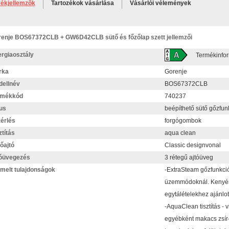
ékjellemzők
Tartozékok vásárlása
Vásárlói vélemények
enje BOS67372CLB + GW6D42CLB sütő és főzőlap szett jellemzői
rgiaosztály
Termékinfo
rka
Gorenje
ellnév
BOS67372CLB
rmékkód
740237
us
beépíthető sütő gőzfun
érlés
forgógombok
ztítás
aqua clean
őajtó
Classic designvonal
óüvegezés
3 rétegű ajtóüveg
melt tulajdonságok
-ExtraSteam gőzfunkció
üzemmódoknál. Kenyérs
egytálételekhez ajánlot
-AquaClean tisztítás - v
egyébként makacs zsír-