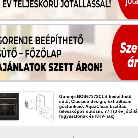
Gorenje BOS67372CLB beépíthető
sütő, Classico design, ExtraSteam
gőzfunkció, AquaClean tisztítás,
teleszkópos sütősín, 77 l (3 év jótállá
fogyasztónak és KKV-nak)