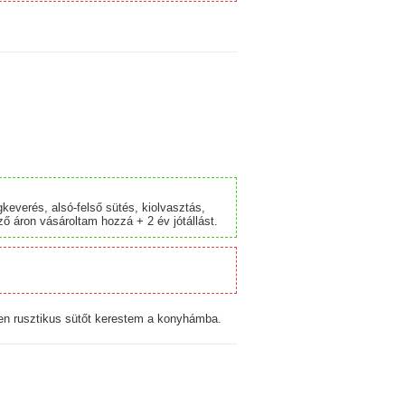
keverés, alsó-felső sütés, kiolvasztás,
ző áron vásároltam hozzá + 2 év jótállást.
en rusztikus sütőt kerestem a konyhámba.