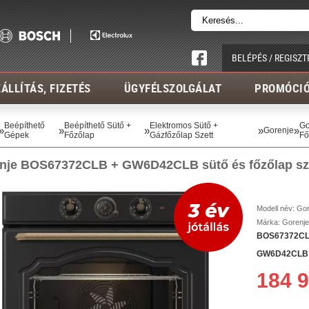
BELÉPÉS / REGISZT
ÁLLÍTÁS, FIZETÉS
ÜGYFÉLSZOLGÁLAT
PROMÓCI
Beépíthető
Beépíthető Sütő +
Elektromos Sütő +
Go
»
»
»
»
»
Gorenje
Gépek
Főzőlap
Gázfőzőlap Szett
Fő
nje BOS67372CLB + GW6D42CLB sütő és főzőlap sz
Modell név:
Gor
Márka:
Gorenje
BOS67372CLB 
GW6D42CLB gá
184 9