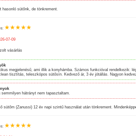
t hasonló sütőnk, de tönkrement.
★
★
★
★
★
és:
26-07-09
zolt vásárlás
yök
ikus megjelenésű, ami illik a konyhámba. Számos funkcióval rendelkezik: lég
lean tisztítás, teleszkópos sütősín. Kedvező ár, 3 év jótállás. Nagyon kedve
ányok
 semmilyen hátrányt nem tapasztaltam.
ő sütőm (Zanussi) 12 év napi szintű használat után tönkrement. Mindenképp
★
★
★
★
★
és: