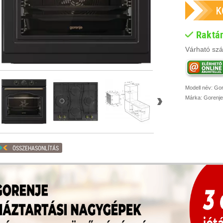
Raktá
Várható szál
Modell név:
Gor
Márka:
Gorenje
ÖSSZEHASONLÍTÁS