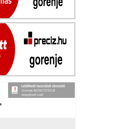
Gorenje BOS67372CLB
beépíthető sütő
s