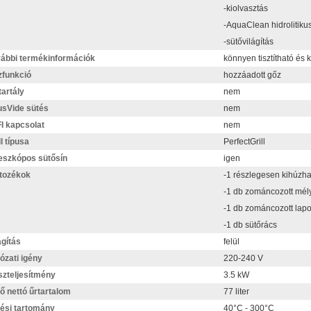
-kiolvasztás
-AquaClean hidrolitikus
-sütővilágítás
ábbi termékinformációk
könnyen tisztítható és 
funkció
hozzáadott gőz
tartály
nem
sVide sütés
nem
I kapcsolat
nem
ll típusa
PerfectGrill
eszkópos sütősín
igen
tozékok
-1 részlegesen kihúzha
-1 db zománcozott mély
-1 db zománcozott lapo
-1 db sütőrács
ágítás
felül
ózati igény
220-240 V
zteljesítmény
3.5 kW
ő nettó űrtartalom
77 liter
ési tartomány
40°C - 300°C