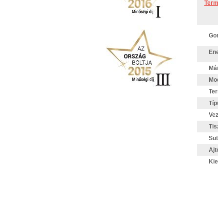
Term
Gor
Ene
Má
Mod
Te
Típ
Vez
Tis
Süt
Ajt
Kie