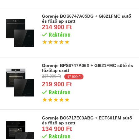
Gorenje BOS6747A05DG + GI621FMC sütő
és főzőlap szett
214 900 Ft
Raktáron
★
★
★
★
★
Gorenje BPS6747A06X + GI621FMC sütő és
főzőlap szett
237 800 Ft
-17 900 Ft
219 900 Ft
Raktáron
★
★
★
★
★
Gorenje BO6717E03ABG + ECT601FM sütő
és főzőlap szett
134 900 Ft
Raktáron