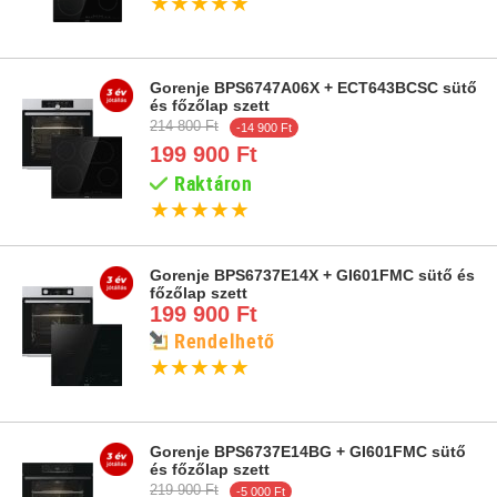
★
★
★
★
★
Gorenje BPS6747A06X + ECT643BCSC sütő
és főzőlap szett
214 800 Ft
-14 900 Ft
199 900 Ft
Raktáron
★
★
★
★
★
Gorenje BPS6737E14X + GI601FMC sütő és
főzőlap szett
199 900 Ft
Rendelhető
★
★
★
★
★
Gorenje BPS6737E14BG + GI601FMC sütő
és főzőlap szett
219 900 Ft
-5 000 Ft