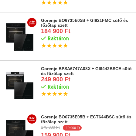
★
★
★
★
★
Gorenje BO6735E05B + GI621FMC sütő és
főzőlap szett
184 900 Ft
Raktáron
★
★
★
★
★
Gorenje BPSA6747A08X + GI6442BSCE sütő
és főzőlap szett
249 900 Ft
Raktáron
★
★
★
★
★
Gorenje BO6735E05B + ECT644BSC sütő és
főzőlap szett
179 800 Ft
-19 900 Ft
159 900 Ft