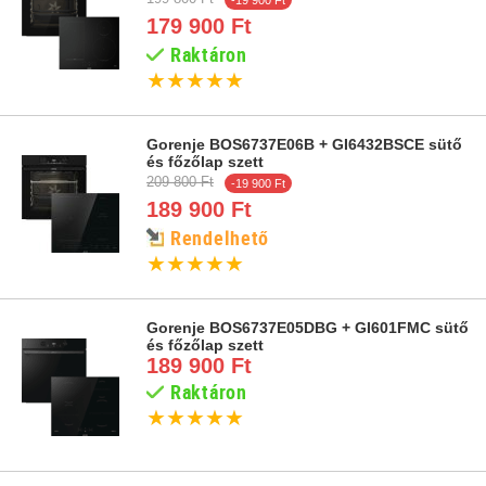
-19 900 Ft
179 900 Ft
Raktáron
★
★
★
★
★
Gorenje BOS6737E06B + GI6432BSCE sütő
és főzőlap szett
209 800 Ft
-19 900 Ft
189 900 Ft
Rendelhető
★
★
★
★
★
Gorenje BOS6737E05DBG + GI601FMC sütő
és főzőlap szett
189 900 Ft
Raktáron
★
★
★
★
★