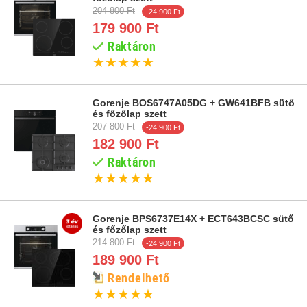
204 800 Ft
-24 900 Ft
179 900 Ft
Raktáron
★
★
★
★
★
Gorenje BOS6747A05DG + GW641BFB sütő
és főzőlap szett
207 800 Ft
-24 900 Ft
182 900 Ft
Raktáron
★
★
★
★
★
Gorenje BPS6737E14X + ECT643BCSC sütő
és főzőlap szett
214 800 Ft
-24 900 Ft
189 900 Ft
Rendelhető
★
★
★
★
★