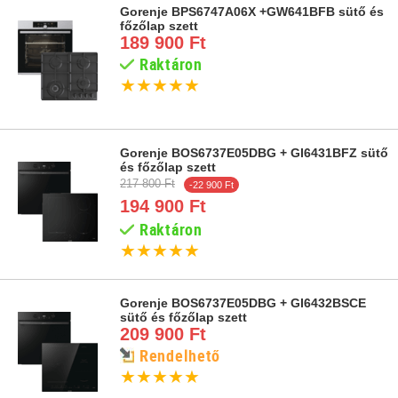
Gorenje BPS6747A06X +GW641BFB sütő és
főzőlap szett
189 900 Ft
Raktáron
★
★
★
★
★
Gorenje BOS6737E05DBG + GI6431BFZ sütő
és főzőlap szett
217 800 Ft
-22 900 Ft
194 900 Ft
Raktáron
★
★
★
★
★
Gorenje BOS6737E05DBG + GI6432BSCE
sütő és főzőlap szett
209 900 Ft
Rendelhető
★
★
★
★
★