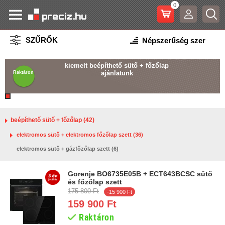
0
SZŰRŐK
kiemelt beépíthető sütő + főzőlap
ajánlatunk
Raktáron
beépíthető sütő + főzőlap (42)
elektromos sütő + elektromos főzőlap szett (36)
elektromos sütő + gázfőzőlap szett (6)
Gorenje BO6735E05B + ECT643BCSC sütő
és főzőlap szett
175 800 Ft
-15 900 Ft
159 900 Ft
Raktáron