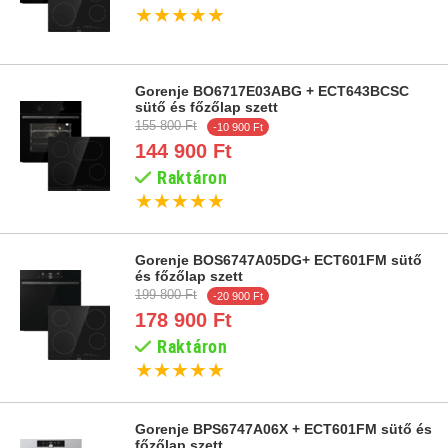
★
★
★
★
★
Gorenje BO6717E03ABG + ECT643BCSC
sütő és főzőlap szett
155 800 Ft
-10 900 Ft
144 900 Ft
Raktáron
★
★
★
★
★
Gorenje BOS6747A05DG+ ECT601FM sütő
és főzőlap szett
199 800 Ft
-20 900 Ft
178 900 Ft
Raktáron
★
★
★
★
★
Gorenje BPS6747A06X + ECT601FM sütő és
főzőlap szett