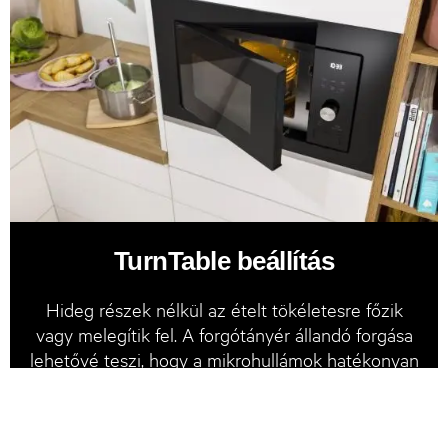
TurnTable beállítás
Hideg részek nélkül az ételt tökéletesre főzik
vagy melegítik fel. A forgótányér állandó forgása
lehetővé teszi, hogy a mikrohullámok hatékonyan
és egyenletesen melegítsék fel az általad
elkészített ételt.