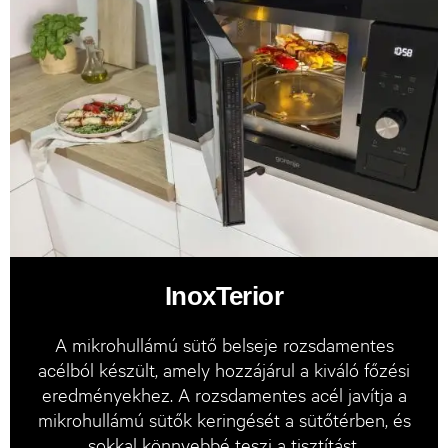
InoxTerior
A mikrohullámú sütő belseje rozsdamentes
acélból készült, amely hozzájárul a kiváló főzési
eredményekhez. A rozsdamentes acél javítja a
mikrohullámú sütők keringését a sütőtérben, és
sokkal könnyebbé teszi a tisztítást.