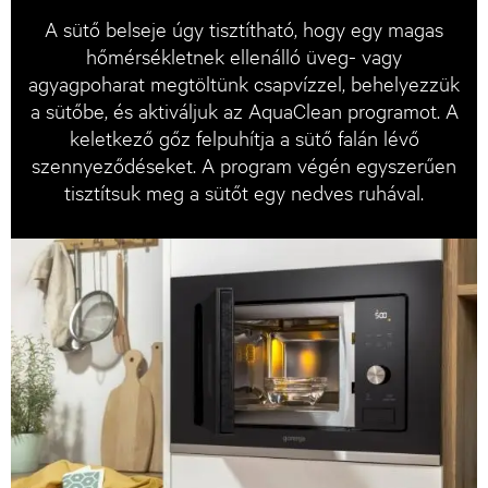
A sütő belseje úgy tisztítható, hogy egy magas
hőmérsékletnek ellenálló üveg- vagy
agyagpoharat megtöltünk csapvízzel, behelyezzük
a sütőbe, és aktiváljuk az AquaClean programot. A
keletkező gőz felpuhítja a sütő falán lévő
szennyeződéseket. A program végén egyszerűen
tisztítsuk meg a sütőt egy nedves ruhával.