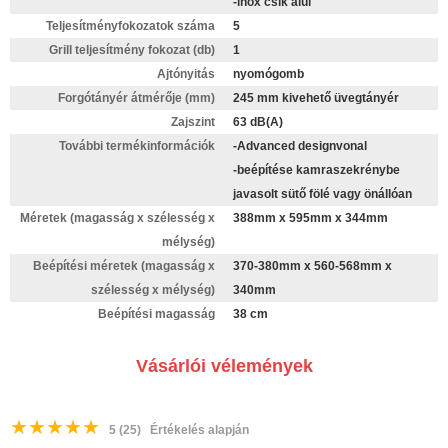
-inox csík alul
Teljesítményfokozatok száma
5
Grill teljesítmény fokozat (db)
1
Ajtónyitás
nyomógomb
Forgótányér átmérője (mm)
245 mm kivehető üvegtányér
Zajszint
63 dB(A)
További termékinformációk
-Advanced designvonal
-beépítése kamraszekrénybe
javasolt sütő fölé vagy önállóan
Méretek (magasság x szélesség x
388mm x 595mm x 344mm
mélység)
Beépítési méretek (magasság x
370-380mm x 560-568mm x
szélesség x mélység)
340mm
Beépítési magasság
38 cm
Vásárlói vélemények
★
★
★
★
★
5
(25)
Értékelés alapján