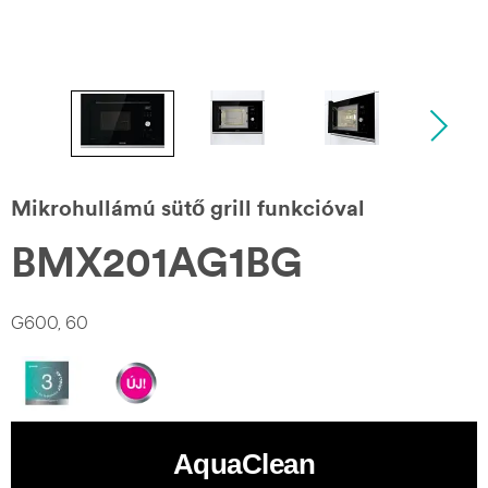
Mikrohullámú sütő grill funkcióval
BMX201AG1BG
G600, 60
AquaClean