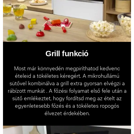
Grill funkció
Most már könnyedén megpiríthatod kedvenc
ételeid a tökéletes kéregért. A mikrohullámú
sütővel kombinálva a grill extra gyorsan elvégzi a
rábízott munkát . A főzési folyamat első fele után a
sütő emlékeztet, hogy fordítsd meg az ételt az
egyenletesebb főzés és a tökéletes ropogós
élvezet érdekében.