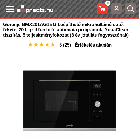
0
Gorenje BMX201AG1BG beépíthető mikrohullámú sütő,
fekete, 20 l, grill funkció, automata programok
, AquaClean
tisztítás, 5 teljesítményfokozat (3 év jótállás fogyasztónak)
★
★
★
★
★
5
(25)
Értékelés alapján