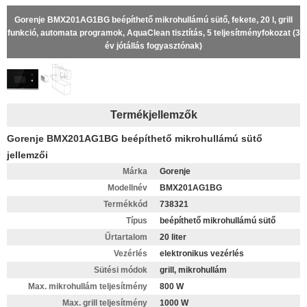
Gorenje BMX201AG1BG beépíthető mikrohullámú sütő, fekete, 20 l, grill
funkció, automata programok, AquaClean tisztítás, 5 teljesítményfokozat (3
év jótállás fogyasztónak)
Termékjellemzők
Gorenje BMX201AG1BG beépíthető mikrohullámú sütő
jellemzői
Márka
Gorenje
Modellnév
BMX201AG1BG
Termékkód
738321
Típus
beépíthető mikrohullámú sütő
Űrtartalom
20 liter
Vezérlés
elektronikus vezérlés
Sütési módok
grill, mikrohullám
Max. mikrohullám teljesítmény
800 W
Max. grill teljesítmény
1000 W