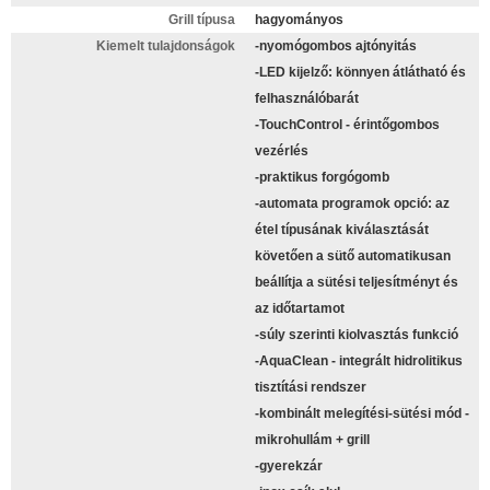
Grill típusa
hagyományos
Kiemelt tulajdonságok
-nyomógombos ajtónyitás
-LED kijelző: könnyen átlátható és
felhasználóbarát
-TouchControl - érintőgombos
vezérlés
-praktikus forgógomb
-automata programok opció: az
étel típusának kiválasztását
követően a sütő automatikusan
beállítja a sütési teljesítményt és
az időtartamot
-súly szerinti kiolvasztás funkció
-AquaClean - integrált hidrolitikus
tisztítási rendszer
-kombinált melegítési-sütési mód -
mikrohullám + grill
-gyerekzár