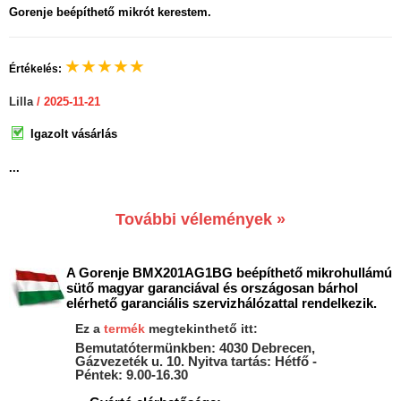
Gorenje beépíthető mikrót kerestem.
★
★
★
★
★
Értékelés:
Lilla
/ 2025-11-21
Igazolt vásárlás
...
További vélemények »
A Gorenje BMX201AG1BG beépíthető mikrohullámú
sütő magyar garanciával és országosan bárhol
elérhető garanciális szervizhálózattal rendelkezik.
Ez a
termék
megtekinthető itt:
Bemutatótermünkben: 4030 Debrecen,
Gázvezeték u. 10. Nyitva tartás: Hétfő -
Péntek: 9.00-16.30