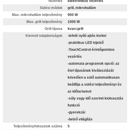
Vezérlés
elektronikus vezérlés
Sütési módok
grill, mikrohullám
Max. mikrohullám teljesítmény
900 W
Max. grill teljesítmény
1000 W
Grill típusa
kvarcgrill
Kiemelt tulajdonságok
-lefelé nyíló ajtós kivitel
-praktikus LED kijelző
-TouchControl érintőgombos
vezérlés
-automata programok opció: az
étel típusának kiválasztását
követően a sütő automatikusan
beállítja a sütési teljesítményt és
az időtartamot
-súly vagy idő szerinti kiolvasztás
funkció
-gyerekzár
-belső világítás
Teljesítményfokozatok száma
5