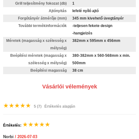
Grill teljesítmény fokozat (db)
1
Ajtónyitás
lefelé nyíló ajtó
Forgótányér átmérője (mm)
345 mm kivehető üvegtányér
További termékinformációk
-teljesen fekete design
-hangjelzés
Méretek (magasság x szélesség x
382mm x 595mm x 456mm
mélység)
Beépítési méretek (magasság x
380-382mm x 560-568mm x min.
szélesség x mélység)
500mm
Beépítési magasság
38 cm
Vásárlói vélemények
★
★
★
★
★
5
(7)
Értékelés alapján
★
★
★
★
★
Értékelés:
Norbi
/ 2026-07-03