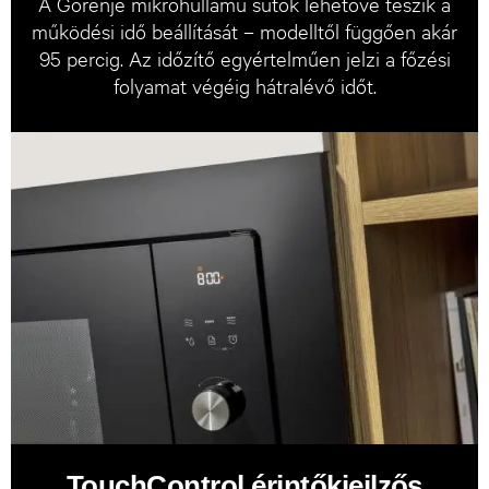
A Gorenje mikrohullámú sütők lehetővé teszik a
működési idő beállítását – modelltől függően akár
95 percig. Az időzítő egyértelműen jelzi a főzési
folyamat végéig hátralévő időt.
TouchControl érintőkiejlzős