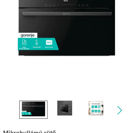
Mikrohullámú sütő