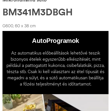
BM341M3DBGH
G600, 60 x 38 cm
AutoProgramok
Az automatikus előbeállítások lehetővé teszik
bizonyos ételek egyszerűbb elkészítését, mint
például a pattogatott kukorica, csibefalatkák, pizza,
tészta stb. Csak ki kell választani az étel típusát és
megadni a súlyt, és a sütő automatikusan beállítja
a főzési teljesítményt és időtartamot.