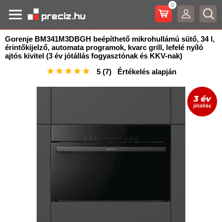
0
Gorenje BM341M3DBGH beépíthető mikrohullámú sütő, 34 l,
érintőkijelző, automata programok, kvarc grill
, lefelé nyíló
ajtós kivitel (3 év jótállás fogyasztónak és KKV-nak)
★
★
★
★
★
5
(7)
Értékelés alapján