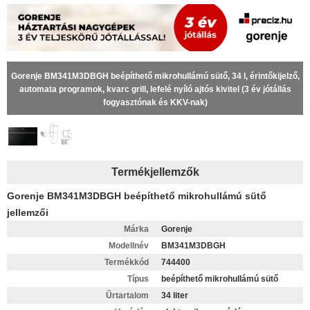
Gorenje BM341M3DBGH beépíthető mikrohullámú sütő, 34 l, érintőkijelző,
automata programok, kvarc grill, lefelé nyíló ajtós kivitel (3 év jótállás
fogyasztónak és KKV-nak)
Termékjellemzők
Gorenje BM341M3DBGH beépíthető mikrohullámú sütő
jellemzői
Márka
Gorenje
Modellnév
BM341M3DBGH
Termékkód
744400
Típus
beépíthető mikrohullámú sütő
Űrtartalom
34 liter