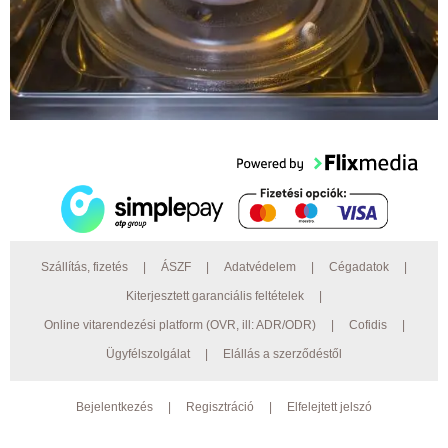
Szállítás, fizetés
|
ÁSZF
|
Adatvédelem
|
Cégadatok
|
Kiterjesztett garanciális feltételek
|
Online vitarendezési platform (OVR, ill: ADR/ODR)
|
Cofidis
|
Ügyfélszolgálat
|
Elállás a szerződéstől
Bejelentkezés
|
Regisztráció
|
Elfelejtett jelszó