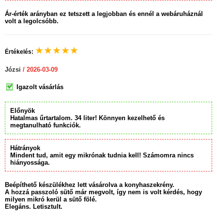
Ár-érték arányban ez tetszett a legjobban és ennél a webáruháznál
volt a legolcsóbb.
★
★
★
★
★
Értékelés:
Józsi
/ 2026-03-09
Igazolt vásárlás
Előnyök
Hatalmas űrtartalom. 34 liter! Könnyen kezelhető és
megtanulható funkciók.
Hátrányok
Mindent tud, amit egy mikrónak tudnia kell! Számomra nincs
hiányossága.
Beépíthető készülékhez lett vásárolva a konyhaszekrény.
A hozzá passzoló sütő már megvolt, így nem is volt kérdés, hogy
milyen mikró kerül a sütő fölé.
Elegáns. Letisztult.