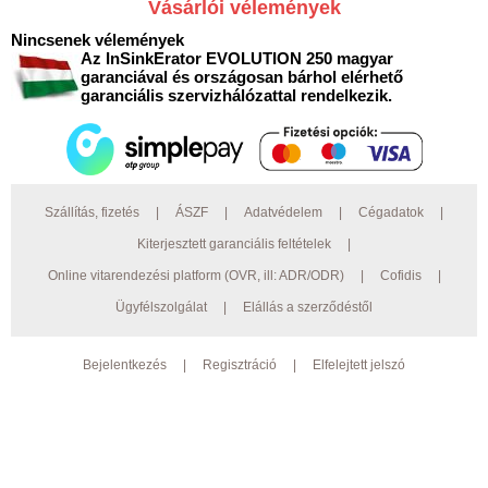
Vásárlói vélemények
Nincsenek vélemények
Az InSinkErator EVOLUTION 250 magyar
garanciával és országosan bárhol elérhető
garanciális szervizhálózattal rendelkezik.
Szállítás, fizetés
|
ÁSZF
|
Adatvédelem
|
Cégadatok
|
Kiterjesztett garanciális feltételek
|
Online vitarendezési platform (OVR, ill: ADR/ODR)
|
Cofidis
|
Ügyfélszolgálat
|
Elállás a szerződéstől
Bejelentkezés
|
Regisztráció
|
Elfelejtett jelszó
© 2026 Preciz.hu Minden jog fenntartva. AEG, Electrolux bemutatóterem:
4030 Debrecen, Gázvezeték u. 10. ;
Nyitva tartás: Hétfő - Péntek: 9.00-16.30.