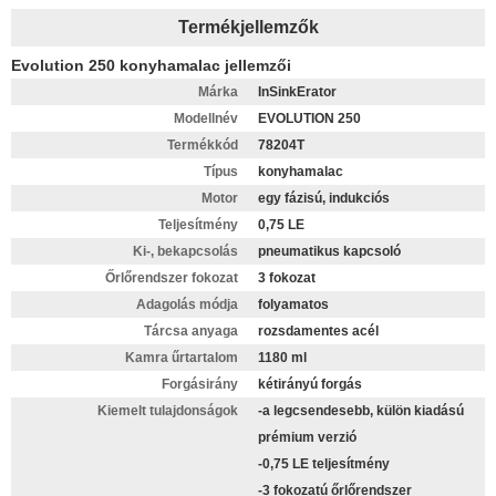
Termékjellemzők
Evolution 250 konyhamalac jellemzői
Márka
InSinkErator
Modellnév
EVOLUTION 250
Termékkód
78204T
Típus
konyhamalac
Motor
egy fázisú, indukciós
Teljesítmény
0,75 LE
Ki-, bekapcsolás
pneumatikus kapcsoló
Őrlőrendszer fokozat
3 fokozat
Adagolás módja
folyamatos
Tárcsa anyaga
rozsdamentes acél
Kamra űrtartalom
1180 ml
Forgásirány
kétirányú forgás
Kiemelt tulajdonságok
-a legcsendesebb, külön kiadású
prémium verzió
-0,75 LE teljesítmény
-3 fokozatú őrlőrendszer