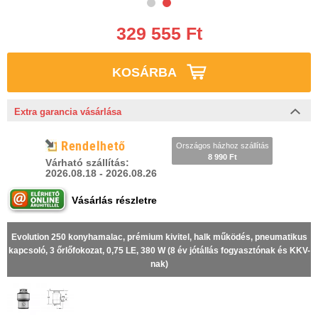
329 555 Ft
KOSÁRBA
Extra garancia vásárlása
Rendelhető
Országos házhoz szállítás
8 990 Ft
Várható szállítás:
2026.08.18 - 2026.08.26
Vásárlás részletre
Evolution 250 konyhamalac, prémium kivitel, halk működés, pneumatikus
kapcsoló, 3 őrlőfokozat, 0,75 LE, 380 W (8 év jótállás fogyasztónak és KKV-
nak)