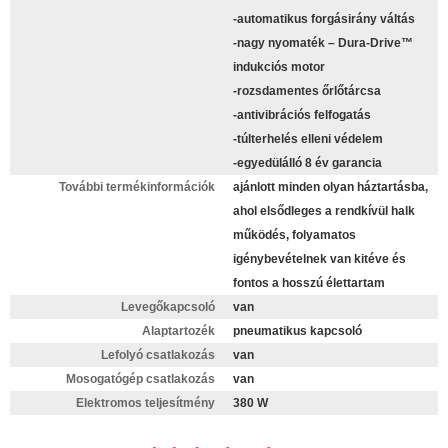
-automatikus forgásirány váltás
-nagy nyomaték – Dura-Drive™
indukciós motor
-rozsdamentes őrlőtárcsa
-antivibrációs felfogatás
-túlterhelés elleni védelem
-egyedülálló 8 év garancia
További termékinformációk
ajánlott minden olyan háztartásba,
ahol elsődleges a rendkívül halk
működés, folyamatos
igénybevételnek van kitéve és
fontos a hosszú élettartam
Levegőkapcsoló
van
Alaptartozék
pneumatikus kapcsoló
Lefolyó csatlakozás
van
Mosogatógép csatlakozás
van
Elektromos teljesítmény
380 W