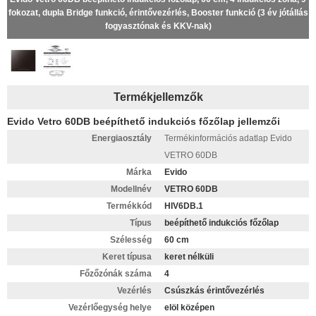
fokozat, dupla Bridge funkció, érintővezérlés, Booster funkció (3 év jótállás
fogyasztónak és KKV-nak)
Termékjellemzők
Evido Vetro 60DB beépíthető indukciós főzőlap jellemzői
Energiaosztály
Termékinformációs adatlap Evido
VETRO 60DB
Márka
Evido
Modellnév
VETRO 60DB
Termékkód
HIV6DB.1
Típus
beépíthető indukciós főzőlap
Szélesség
60 cm
Keret típusa
keret nélküli
Főzőzónák száma
4
Vezérlés
Csúszkás érintővezérlés
Vezérlőegység helye
elöl középen