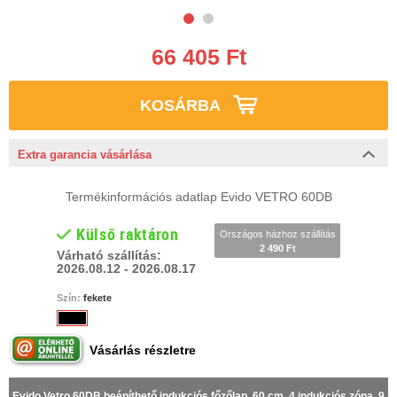
66 405 Ft
KOSÁRBA
Extra garancia vásárlása
Termékinformációs adatlap Evido VETRO 60DB
Külső raktáron
Országos házhoz szállítás
2 490 Ft
Várható szállítás:
2026.08.12 - 2026.08.17
Szín:
fekete
Vásárlás részletre
Evido Vetro 60DB beépíthető indukciós főzőlap, 60 cm, 4 indukciós zóna, 9