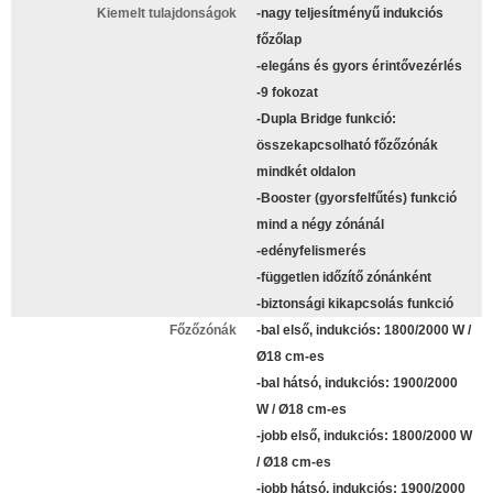
Kiemelt tulajdonságok
-nagy teljesítményű indukciós
főzőlap
-elegáns és gyors érintővezérlés
-9 fokozat
-Dupla Bridge funkció:
összekapcsolható főzőzónák
mindkét oldalon
-Booster (gyorsfelfűtés) funkció
mind a négy zónánál
-edényfelismerés
-független időzítő zónánként
-biztonsági kikapcsolás funkció
Főzőzónák
-bal első, indukciós: 1800/2000 W /
Ø18 cm-es
-bal hátsó, indukciós: 1900/2000
W / Ø18 cm-es
-jobb első, indukciós: 1800/2000 W
/ Ø18 cm-es
-jobb hátsó, indukciós: 1900/2000