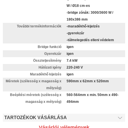
W / Ø18 cm-es
-bridge zónák: 3000/3600 W /
180x386 mm
További termékinformációk
-maradékhő-kijelzés
-gyerekzár
-túlmelegedés elleni védelem
Bridge funkció
igen
Gyerekzár
igen
Összteljesítmény
7.4 kW
Hálózati igény
220-240 V
Maradékhő kijelzés
igen
Méretek (szélesség x magasság x
590mm x 62mm x 520mm
mélység)
Beépítési méretek (szélesség x
560-564mm x min. 50mm x 490-
magasság x mélység)
494mm
TARTOZÉKOK VÁSÁRLÁSA
Vásárlói vélemények