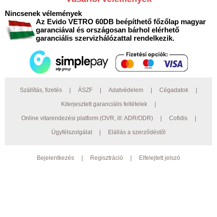
Nincsenek vélemények
Az Evido VETRO 60DB beépíthető főzőlap magyar
garanciával és országosan bárhol elérhető
garanciális szervizhálózattal rendelkezik.
Szállítás, fizetés
|
ÁSZF
|
Adatvédelem
|
Cégadatok
|
Kiterjesztett garanciális feltételek
|
Online vitarendezési platform (OVR, ill: ADR/ODR)
|
Cofidis
|
Ügyfélszolgálat
|
Elállás a szerződéstől
Bejelentkezés
|
Regisztráció
|
Elfelejtett jelszó
© 2026 Preciz.hu Minden jog fenntartva. AEG, Electrolux bemutatóterem:
4030 Debrecen, Gázvezeték u. 10. ;
Nyitva tartás: Hétfő - Péntek: 9.00-16.30.