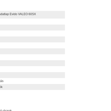
adatlap Evido VALEO 60SX
tás
ók
tó rácsok