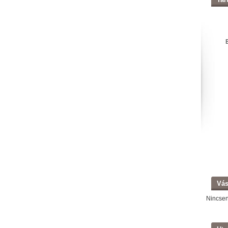
Vás
Nincse