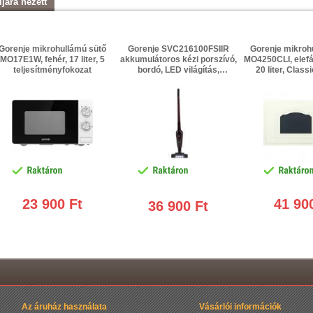
ljára nézett
Gorenje mikrohullámú sütő
Gorenje SVC216100FSIIR
Gorenje mikroh
MO17E1W, fehér, 17 liter, 5
akkumulátoros kézi porszívó,
MO4250CLI, elefá
teljesítményfokozat
bordó, LED világítás,
20 liter, Class
összecsukható, 21.6 V Li-ion
kombinált üz
teljesítmén
23 900 Ft
41 90
36 900 Ft
Az áruház használata
Vásárlói információk