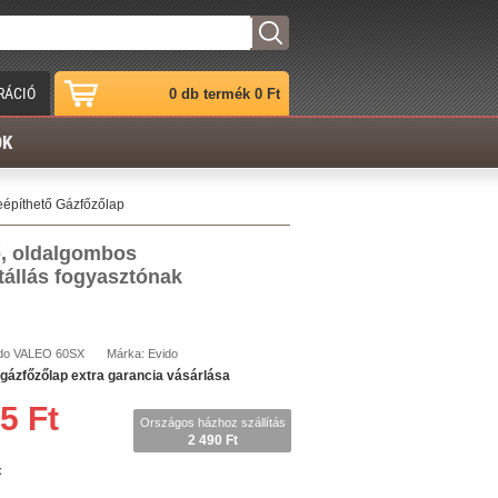
RÁCIÓ
0 db termék 0 Ft
ÓK
építhető Gázfőzőlap
ő, oldalgombos
tállás fogyasztónak
do
VALEO 60SX
Márka:
Evido
ázfőzőlap extra garancia vásárlása
5 Ft
Országos házhoz szállítás
2 490 Ft
x