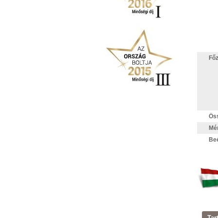
Fő
Öss
Mér
Beé
Tar