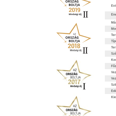
Evi
Ene
Má
Mod
Te
Típ
Te
Sz
Ker
Fő
Vez
Vez
Szi
Edé
Kie