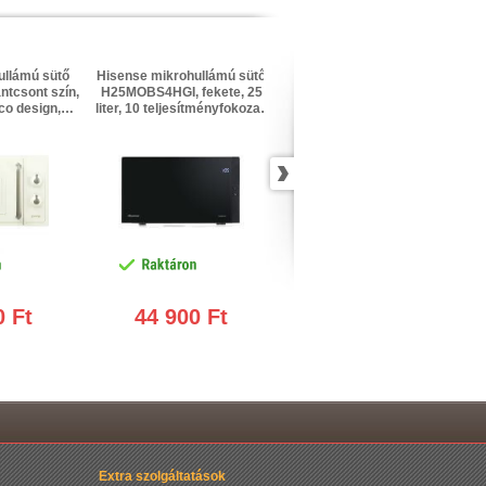
ullámú sütő
Hisense mikrohullámú sütő
Hisense mikrohullámú sütő
ntcsont szín,
H25MOBS4HGI, fekete, 25
H29MOBS9HG, fekete, 29
ico design,
liter, 10 teljesítményfokozat,
liter, 900 W, 11
emmód, 5
grill funkció, InverTech
teljesítményfokozat, grill
yfokozat
technológia, LED kijelző
funkció, 1000 W
0 Ft
44 900 Ft
44 900 Ft
Extra szolgáltatások