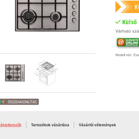
Külső
Várható szál
Modell név:
Evi
ÖSSZEHASONLÍTÁS
ékjellemzők
Tartozékok vásárlása
Vásárlói vélemények