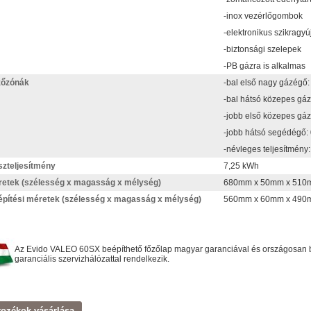
-inox vezérlőgombok
-elektronikus szikragyú
-biztonsági szelepek
-PB gázra is alkalmas
zőzónák
-bal első nagy gázégő:
-bal hátsó közepes gá
-jobb első közepes gá
-jobb hátsó segédégő:
-névleges teljesítmény
zteljesítmény
7,25 kWh
etek (szélesség x magasság x mélység)
680mm x 50mm x 510
pítési méretek (szélesség x magasság x mélység)
560mm x 60mm x 490
Az Evido VALEO 60SX beépíthető főzőlap magyar garanciával és országosan b
garanciális szervizhálózattal rendelkezik.
tozékok vásárlása