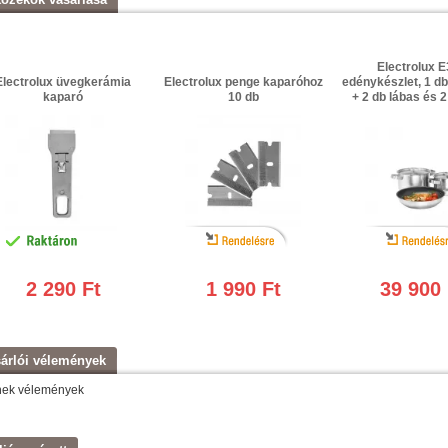
Electrolux 
Electrolux üvegkerámia
Electrolux penge kaparóhoz
edénykészlet, 1 d
kaparó
10 db
+ 2 db lábas és 2
indukciós főzől
alkalma
2 290 Ft
1 990 Ft
39 900 
árlói vélemények
nek vélemények