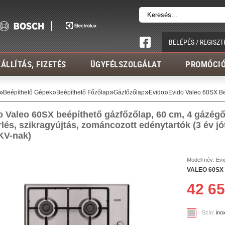
BELÉPÉS / REGISZT
ÁLLÍTÁS, FIZETÉS
ÜGYFÉLSZOLGÁLAT
PROMÓCI
»
»
»
»
»
Beépíthető Gépek
Beépíthető Főzőlap
Gázfőzőlap
Evido
Evido Valeo 60SX Be
o Valeo 60SX beépíthető gázfőzőlap, 60 cm, 4 gázég
lés, szikragyújtás
, zománcozott edénytartók (3 év jó
KV-nak)
Modell név:
Evi
VALEO 60SX g
42 65
Szín:
ino