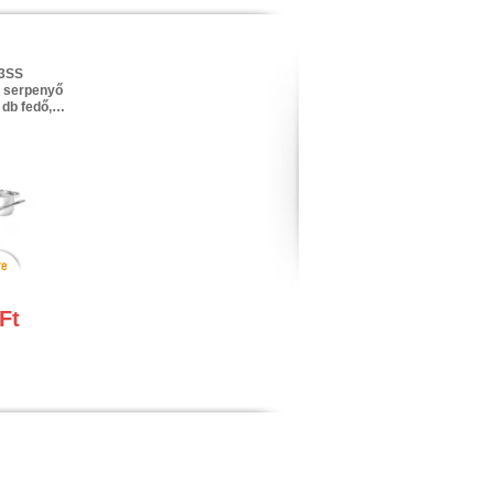
E3SS
b serpenyő
 db fedő,
aphoz is
s
Ft