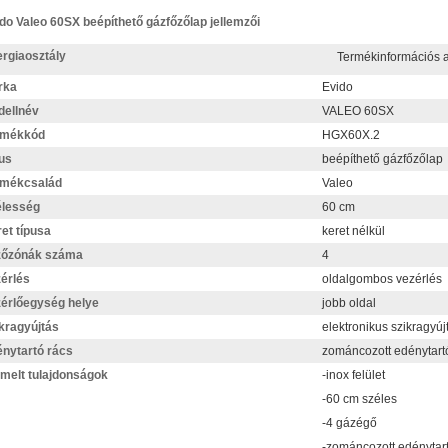
do Valeo 60SX beépíthető gázfőzőlap jellemzői
rgiaosztály
Termékinformációs 
rka
Evido
ellnév
VALEO 60SX
rmékkód
HGX60X.2
us
beépíthető gázfőzőlap
rmékcsalád
Valeo
élesség
60 cm
et típusa
keret nélkül
zőzónák száma
4
érlés
oldalgombos vezérlés
érlőegység helye
jobb oldal
kragyújtás
elektronikus szikragyúj
nytartó rács
zománcozott edénytart
melt tulajdonságok
-inox felület
-60 cm széles
-4 gázégő
-zománcozott edénytar