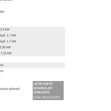
jtás
 2,9 kW
zégő: 1,7 kW
zégő: 1,7 kW
 0,95 kW
: 7,25 kW
mm
mm
LETÖLTHETŐ
HASZNÁLATI
árhol elérhető
ÚTMUTATÓ
Evido VALEO 60SX
beépíthető főzőlap