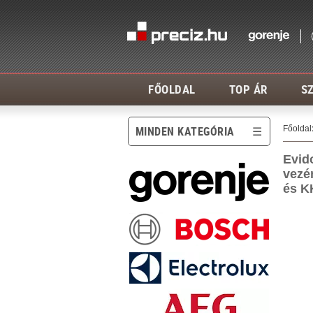
FŐOLDAL
TOP ÁR
SZ
Főoldal
MINDEN KATEGÓRIA
Evid
vezér
és K