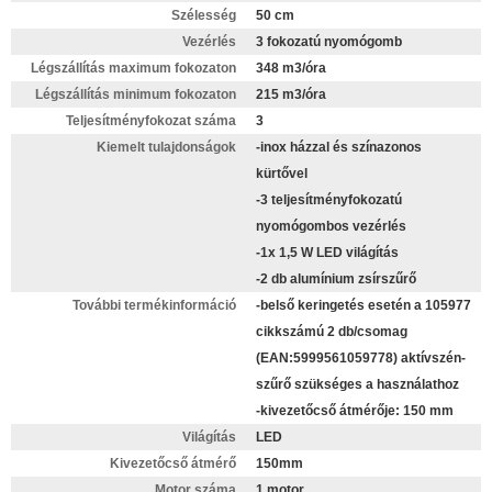
Szélesség
50 cm
Vezérlés
3 fokozatú nyomógomb
Légszállítás maximum fokozaton
348 m3/óra
Légszállítás minimum fokozaton
215 m3/óra
Teljesítményfokozat száma
3
Kiemelt tulajdonságok
-inox házzal és színazonos
kürtővel
-3 teljesítményfokozatú
nyomógombos vezérlés
-1x 1,5 W LED világítás
-2 db alumínium zsírszűrő
További termékinformáció
-belső keringetés esetén a 105977
cikkszámú 2 db/csomag
(EAN:5999561059778) aktívszén-
szűrő szükséges a használathoz
-kivezetőcső átmérője: 150 mm
Világítás
LED
Kivezetőcső átmérő
150mm
Motor száma
1 motor