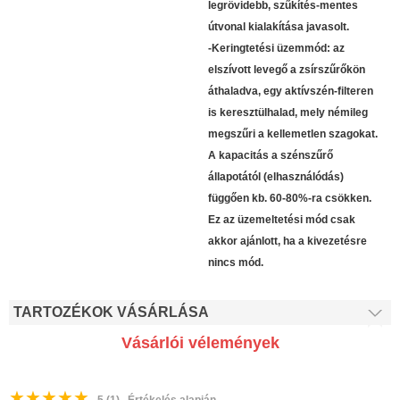
legrövidebb, szűkítés-mentes
útvonal kialakítása javasolt.
-Keringtetési üzemmód: az
elszívott levegő a zsírszűrőkön
áthaladva, egy aktívszén-filteren
is keresztülhalad, mely némileg
megszűri a kellemetlen szagokat.
A kapacitás a szénszűrő
állapotától (elhasználódás)
függően kb. 60-80%-ra csökken.
Ez az üzemeltetési mód csak
akkor ajánlott, ha a kivezetésre
nincs mód.
TARTOZÉKOK VÁSÁRLÁSA
Vásárlói vélemények
★
★
★
★
★