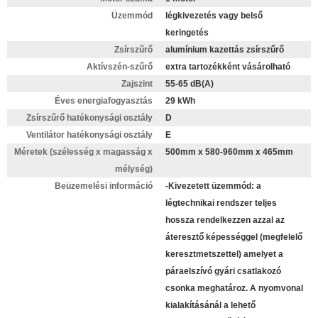
Üzemmód
légkivezetés vagy belső
keringetés
Zsírszűrő
alumínium kazettás zsírszűrő
Aktívszén-szűrő
extra tartozékként vásárolható
Zajszint
55-65 dB(A)
Éves energiafogyasztás
29 kWh
Zsírszűrő hatékonysági osztály
D
Ventilátor hatékonysági osztály
E
Méretek (szélesség x magasság x
500mm x 580-960mm x 465mm
mélység)
Beüzemelési információ
-Kivezetett üzemmód: a
légtechnikai rendszer teljes
hossza rendelkezzen azzal az
áteresztő képességgel (megfelelő
keresztmetszettel) amelyet a
páraelszívó gyári csatlakozó
csonka meghatároz. A nyomvonal
kialakításánál a lehető