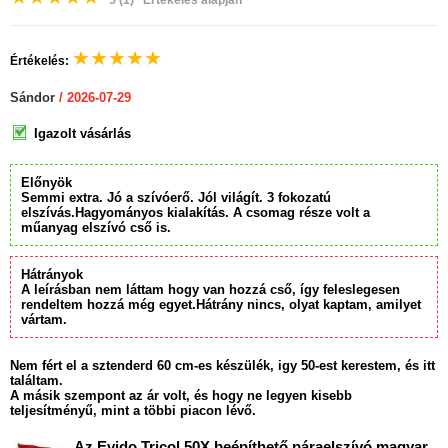
5
(1)
Értékelés alapján
★
★
★
★
★
Értékelés:
Sándor
/ 2026-07-29
Igazolt vásárlás
Előnyök
Semmi extra. Jó a szívóerő. Jól világít. 3 fokozatú
elszívás.Hagyományos kialakítás. A csomag része volt a
műanyag elszívó cső is.
Hátrányok
A leírásban nem láttam hogy van hozzá cső, így feleslegesen
rendeltem hozzá még egyet.Hátrány nincs, olyat kaptam, amilyet
vártam.
Nem fért el a sztenderd 60 cm-es készülék, igy 50-est kerestem, és itt
találtam.
A másik szempont az ár volt, és hogy ne legyen kisebb
teljesítményű, mint a többi piacon lévő.
Az Evido Tricol 50X beépíthető páraelszívó magyar