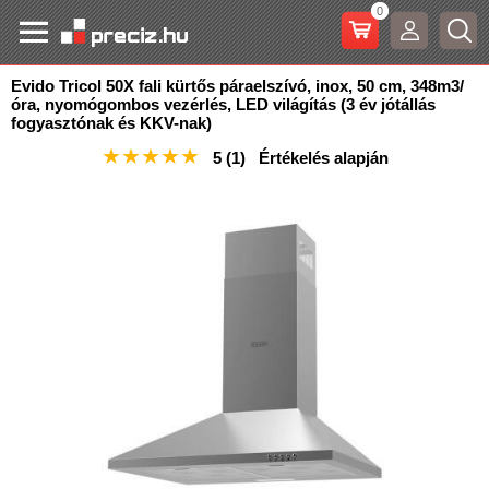
0
Evido Tricol 50X fali kürtős páraelszívó, inox, 50 cm, 348m3/
óra, nyomógombos vezérlés, LED világítás
(3 év jótállás
fogyasztónak és KKV-nak)
★
★
★
★
★
5
(1)
Értékelés alapján