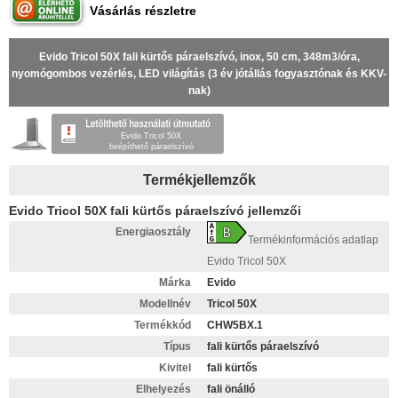
Vásárlás részletre
Evido Tricol 50X fali kürtős páraelszívó, inox, 50 cm, 348m3/óra,
nyomógombos vezérlés, LED világítás (3 év jótállás fogyasztónak és KKV-
nak)
Evido Tricol 50X
beépíthető páraelszívó
Termékjellemzők
Evido Tricol 50X fali kürtős páraelszívó jellemzői
Energiaosztály
Termékinformációs adatlap
Evido Tricol 50X
Márka
Evido
Modellnév
Tricol 50X
Termékkód
CHW5BX.1
Típus
fali kürtős páraelszívó
Kivitel
fali kürtős
Elhelyezés
fali önálló