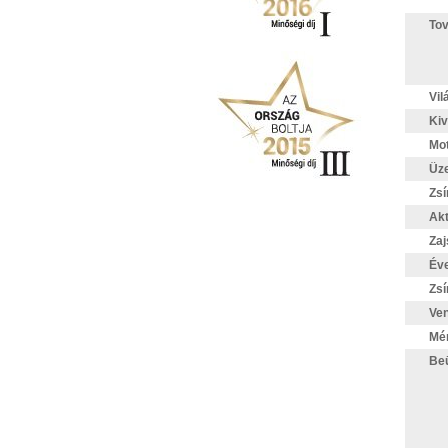
Tov
Vil
Kiv
Mo
Üz
Zsí
Akt
Zaj
Éve
Zsí
Ven
Mér
Beü