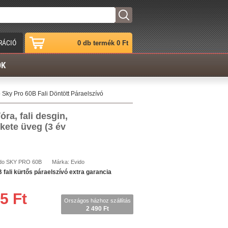
RÁCIÓ
0 db termék 0 Ft
ÓK
 Sky Pro 60B Fali Döntött Páraelszívó
ra, fali desgin,
ekete üveg (3 év
do
SKY PRO 60B
Márka:
Evido
fali kürtős páraelszívó extra garancia
5 Ft
Országos házhoz szállítás
2 490 Ft