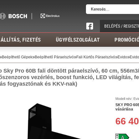
BELÉPÉS / REGISZT
ÁLLÍTÁS, FIZETÉS
ÜGYFÉLSZOLGÁLAT
PROMÓCI
»
»
»
»
»
Beépíthető Gépek
Beépíthető Páraelszívó
Fali Kürtős Páraelszívó
Evido
Evido
 Sky Pro 60B fali döntött páraelszívó, 60 cm, 556m3/ó
tőszenzoros vezérlés
, boost funkció, LED világítás, f
llás fogyasztónak és KKV-nak)
Modell név:
Evi
SKY PRO 60B 
vásárlása
66 40