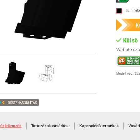
Szín:
fek
Külső
Várható szál
Modell név:
Evi
ÖSSZEHASONLÍTÁS
ékjellemzők
Tartozékok vásárlása
Kapcsolódó termékek
Vásár