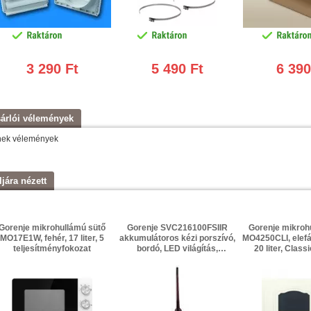
3 290 Ft
5 490 Ft
6 390
árlói vélemények
nek vélemények
ljára nézett
Gorenje mikrohullámú sütő
Gorenje SVC216100FSIIR
Gorenje mikroh
MO17E1W, fehér, 17 liter, 5
akkumulátoros kézi porszívó,
MO4250CLI, elefá
teljesítményfokozat
bordó, LED világítás,
20 liter, Class
összecsukható, 21.6 V Li-ion
kombinált üz
teljesítmén