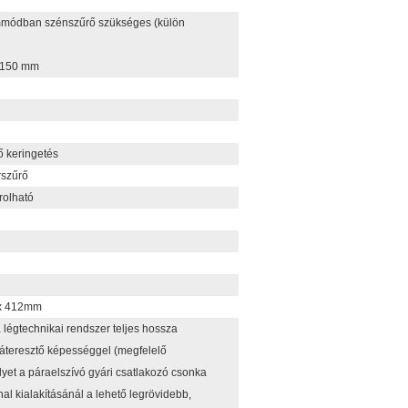
mmódban szénszűrő szükséges (külön
: 150 mm
ő keringetés
rszűrő
rolható
x 412mm
 légtechnikai rendszer teljes hossza
áteresztő képességgel (megfelelő
lyet a páraelszívó gyári csatlakozó csonka
l kialakításánál a lehető legrövidebb,