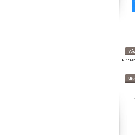
Vás
Nincse
Uto