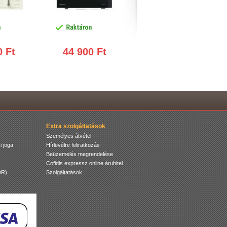
0 Ft
44 900 Ft
44 900 Ft
Extra szolgáltatások
Személyes átvétel
i joga
Hírlevélre feliratkozás
Beüzemelés megrendelése
Cofidis expressz online áruhitel
DR)
Szolgáltatások