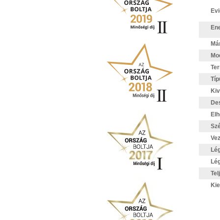
Evi
Ene
Má
Mod
Te
Típ
Kiv
De
Elh
Sz
Vez
Lég
Lég
Tel
Kie