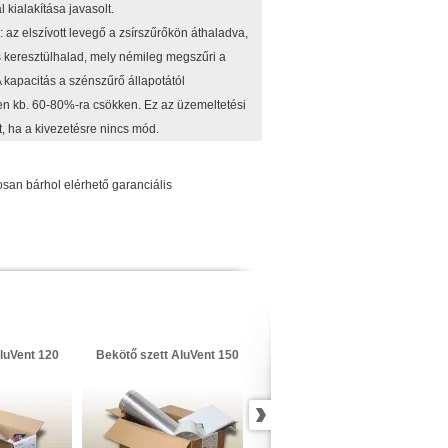
 kialakítása javasolt.
az elszívott levegő a zsírszűrőkön áthaladva,
is keresztülhalad, mely némileg megszűri a
 kapacitás a szénszűrő állapotától
n kb. 60-80%-ra csökken. Ez az üzemeltetési
, ha a kivezetésre nincs mód.
an bárhol elérhető garanciális
Evido aktívszén-szűrő Sky és
Sky Pro páraelszívókhoz, 2
luVent 120
Bekötő szett AluVent 150
darab