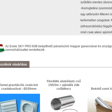
szűkítés-mentes útvonal
-Keringtetési üzemmód: 
egy aktívszén-filteren 
kellemetlen szagokat. A
(elhasználódás) függőe
mód csak akkor ajánlott
Az Evido SKY PRO 60B beépíthető páraelszívó magyar garanciával és országos
szervizhálózattal rendelkezik.
tozékok vásárlása
Flexibilis alumínium cső
Gonal gravitációs zsalu kör
150/3m + ajándék 2db
csatlakozóval - Ø150mm
csőbilincs
Bekötő szett A