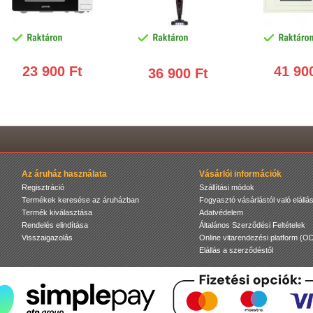
23 900 Ft
41 90
36 900 Ft
Az áruház használata
Vásárlói információk
Regisztráció
Szállítási módok
Termékek keresése az áruházban
Fogyasztó vásárlástól való elállás
Termék kiválasztása
Adatvédelem
Rendelés elindítása
Általános Szerződési Feltételek
Visszaigazolás
Online vitarendezési platform (O
Elállás a szerződéstől