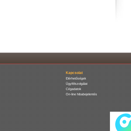
Kapcsolat
Elérhetőségek
Ügyfélszolgálat
Cégadatok
On-line hibabejelentés