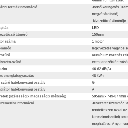
-alumínium zsírszűrő
ábbi termékinformáció
-belső keringetés üze
megvásárolható)
-kivezetőcső átmérője
ágítás
LED
ezetőcső átmérő
150mm
tor száma
1 motor
emmód
légkivezetés vagy bels
rszűrő
alumínium kazettás zsí
ívszén-szűrő
extra tartozékként vásá
szint
46-62 dB(A)
s energiafogyasztás
48 kWh
rszűrő hatékonysági osztály
G
tilátor hatékonysági osztály
A
etek (szélesség x magasság x mélység)
595mm x 749-877mm 
zemelési információ
-Kivezetett üzemmód: a
rendelkezzen azzal az 
keresztmetszettel) ame
meghatároz. A nyomvona