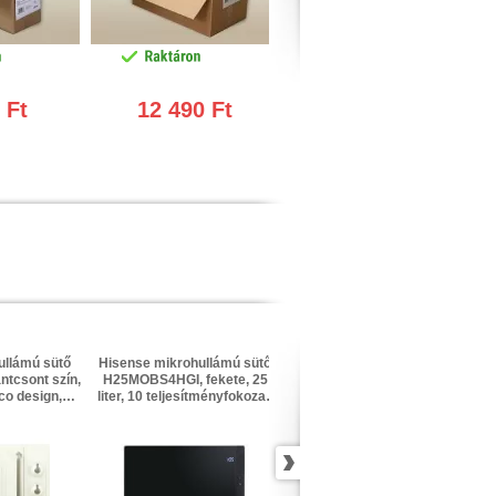
 Ft
12 490 Ft
3 190 Ft
ullámú sütő
Hisense mikrohullámú sütő
Hisense mikrohullámú sütő
ntcsont szín,
H25MOBS4HGI, fekete, 25
H29MOBS9HG, fekete, 29
ico design,
liter, 10 teljesítményfokozat,
liter, 900 W, 11
emmód, 5
grill funkció, InverTech
teljesítményfokozat, grill
yfokozat
technológia, LED kijelző
funkció, 1000 W