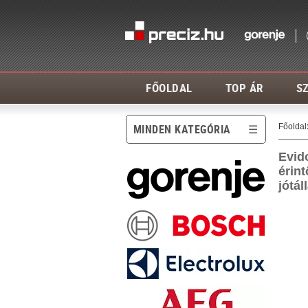
FŐOLDAL
TOP ÁR
SZ
Főoldal
MINDEN KATEGÓRIA
Evido
érin
jótá