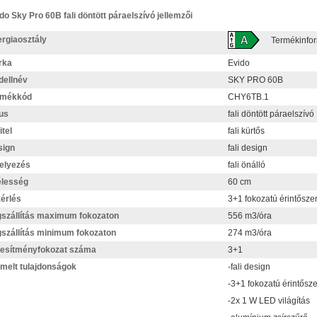
do Sky Pro 60B fali döntött páraelszívó jellemzői
rgiaosztály
Termékinfo
rka
Evido
ellnév
SKY PRO 60B
rmékkód
CHY6TB.1
us
fali döntött páraelszívó
itel
fali kürtős
sign
fali design
elyezés
fali önálló
élesség
60 cm
érlés
3+1 fokozatú érintősze
szállítás maximum fokozaton
556 m3/óra
szállítás minimum fokozaton
274 m3/óra
jesítményfokozat száma
3+1
melt tulajdonságok
-fali design
-3+1 fokozatú érintősze
-2x 1 W LED világítás