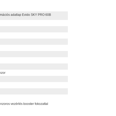
rmációs adatlap Evido SKY PRO 60B
nzor
nzoros vezérlés booster fokozattal