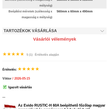
mélység)
Beépítési méretek (szélesség x
560mm x 60mm x 490mm
magasság x mélység)
TARTOZÉKOK VÁSÁRLÁSA
Vásárlói vélemények
★
★
★
★
★
5
(1)
Értékelés alapján
★
★
★
★
★
Értékelés:
Viktor
/ 2026-05-15
Igazolt vásárlás
...
Az Evido RUSTIC-H 60A beépíthető főzőlap magyar