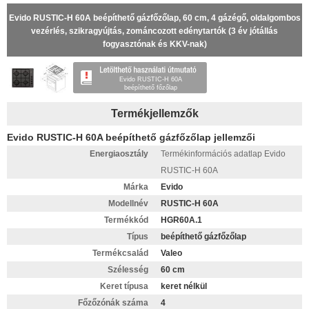
Evido RUSTIC-H 60A beépíthető gázfőzőlap, 60 cm, 4 gázégő, oldalgombos
vezérlés, szikragyújtás, zománcozott edénytartók (3 év jótállás
fogyasztónak és KKV-nak)
Evido RUSTIC-H 60A
beépíthető főzőlap
Termékjellemzők
Evido RUSTIC-H 60A beépíthető gázfőzőlap jellemzői
Energiaosztály
Termékinformációs adatlap Evido
RUSTIC-H 60A
Márka
Evido
Modellnév
RUSTIC-H 60A
Termékkód
HGR60A.1
Típus
beépíthető gázfőzőlap
Termékcsalád
Valeo
Szélesség
60 cm
Keret típusa
keret nélkül
Főzőzónák száma
4