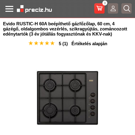
0
Evido RUSTIC-H 60A beépíthető gázfőzőlap, 60 cm, 4
gázégő, oldalgombos vezérlés, szikragyújtás
, zománcozott
edénytartók (3 év jótállás fogyasztónak és KKV-nak)
★
★
★
★
★
5
(1)
Értékelés alapján