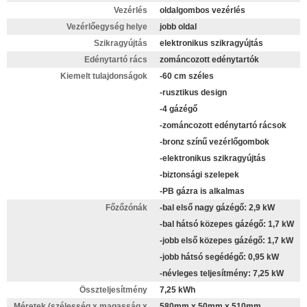
Vezérlés
oldalgombos vezérlés
Vezérlőegység helye
jobb oldal
Szikragyújtás
elektronikus szikragyújtás
Edénytartó rács
zománcozott edénytartók
Kiemelt tulajdonságok
-60 cm széles
-rusztikus design
-4 gázégő
-zománcozott edénytartó rácsok
-bronz színű vezérlőgombok
-elektronikus szikragyújtás
-biztonsági szelepek
-PB gázra is alkalmas
Főzőzónák
-bal első nagy gázégő: 2,9 kW
-bal hátsó közepes gázégő: 1,7 kW
-jobb első közepes gázégő: 1,7 kW
-jobb hátsó segédégő: 0,95 kW
-névleges teljesítmény: 7,25 kW
Összteljesítmény
7,25 kWh
Méretek (szélesség x magasság x
580mm x 50mm x 510mm