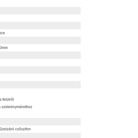
nce
70mm
felülről
s szekrénymérethez
bűzelzáró csőszifon