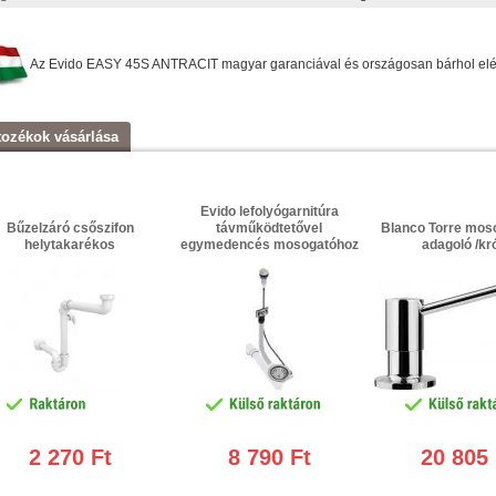
Az Evido EASY 45S ANTRACIT magyar garanciával és országosan bárhol elérhe
tozékok vásárlása
Evido lefolyógarnitúra
Bűzelzáró csőszifon
távműködtetővel
Blanco Torre mos
helytakarékos
egymedencés mosogatóhoz
adagoló /kr
2 270 Ft
8 790 Ft
20 805 