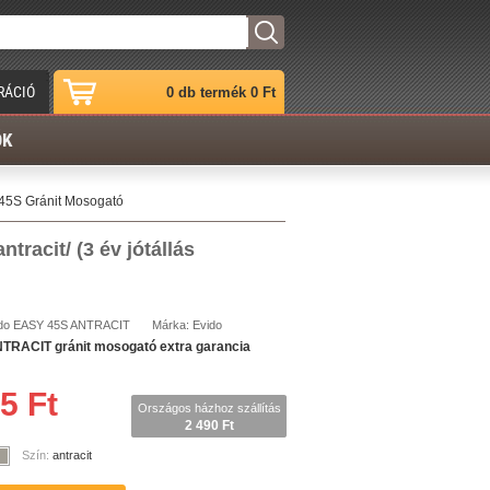
RÁCIÓ
0 db termék 0 Ft
ÓK
45S Gránit Mosogató
racit/ (3 év jótállás
do
EASY 45S ANTRACIT
Márka:
Evido
RACIT gránit mosogató extra garancia
5 Ft
Országos házhoz szállítás
2 490 Ft
Szín:
antracit