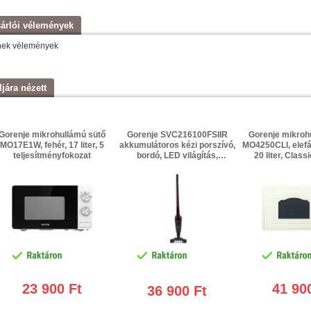
árlói vélemények
nek vélemények
ljára nézett
Gorenje mikrohullámú sütő
Gorenje SVC216100FSIIR
Gorenje mikroh
MO17E1W, fehér, 17 liter, 5
akkumulátoros kézi porszívó,
MO4250CLI, elefá
teljesítményfokozat
bordó, LED világítás,
20 liter, Class
összecsukható, 21.6 V Li-ion
kombinált üz
teljesítmén
23 900 Ft
41 90
36 900 Ft