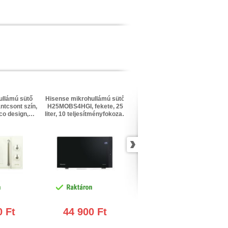
ullámú sütő
Hisense mikrohullámú sütő
Hisense mikrohullámú sütő
ntcsont szín,
H25MOBS4HGI, fekete, 25
H29MOBS9HG, fekete, 29
ico design,
liter, 10 teljesítményfokozat,
liter, 900 W, 11
emmód, 5
grill funkció, InverTech
teljesítményfokozat, grill
yfokozat
technológia, LED kijelző
funkció, 1000 W
0 Ft
44 900 Ft
44 900 Ft