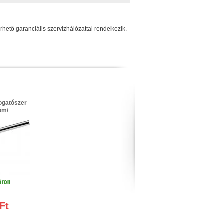
tő garanciális szervizhálózattal rendelkezik.
ogatószer
óm/
Ft