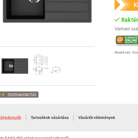
Raktá
Várható szál
Modell név:
Evi
ÖSSZEHASONLÍTÁS
ékjellemzők
Tartozékok vásárlása
Vásárlói vélemények