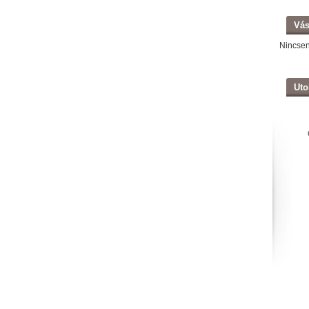
Vás
Nincse
Uto