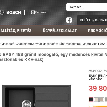
BELÉPÉS / REGISZT
ÁLLÍTÁS, FIZETÉS
ÜGYFÉLSZOLGÁLAT
PROMÓCI
»
»
»
»
»
Mosogató, Csaptelep
Konyhai Mosogató
Gránit Mosogató
Evido
Evido EASY 
 EASY 45S gránit mosogató, egy medencés kivitel /ant
asztónak és KKV-nak)
Modell név:
Evi
EASY 45S ANT
vásárlása
39 80