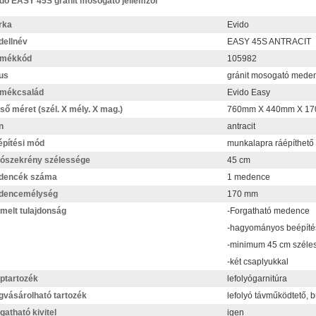
do EASY 45S gránit mosogató jellemzői
rka
Evido
ellnév
EASY 45S ANTRACIT
rmékkód
105982
us
gránit mosogató mede
rmékcsalád
Evido Easy
ső méret (szél. X mély. X mag.)
760mm X 440mm X 1
n
antracit
pítési mód
munkalapra ráépíthető
ószekrény szélessége
45 cm
dencék száma
1 medence
dencemélység
170 mm
melt tulajdonság
-Forgatható medence
-hagyományos beépítés 
-minimum 45 cm széle
-két csaplyukkal
ptartozék
lefolyógarnitúra
vásárolható tartozék
lefolyó távműködtető, 
gatható kivitel
igen