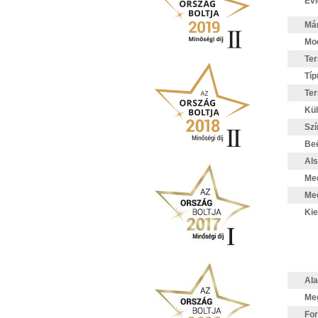
Evi
Má
Mod
Te
Típ
Te
Kül
Szí
Beé
Als
Me
Me
Kie
Ala
Meg
For