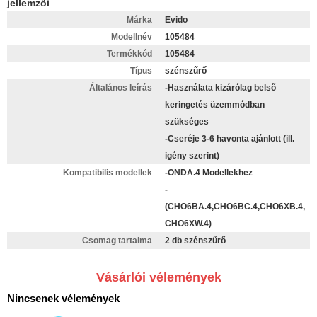
jellemzői
Márka
Evido
Modellnév
105484
Termékkód
105484
Típus
szénszűrő
Általános leírás
-Használata kizárólag belső
keringetés üzemmódban
szükséges
-Cseréje 3-6 havonta ajánlott (ill.
igény szerint)
Kompatibilis modellek
-ONDA.4 Modellekhez
-
(CHO6BA.4,CHO6BC.4,CHO6XB.4,
CHO6XW.4)
Csomag tartalma
2 db szénszűrő
Vásárlói vélemények
Nincsenek vélemények