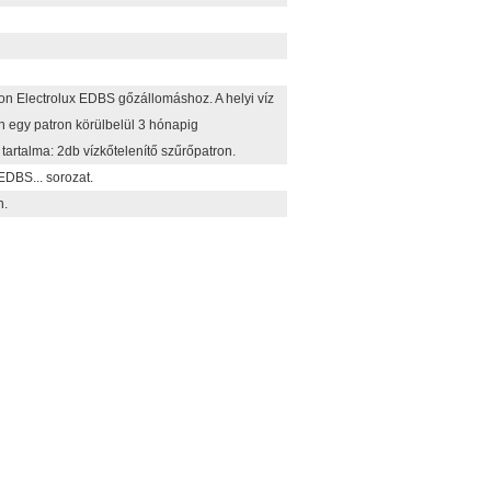
ron Electrolux EDBS gőzállomáshoz. A helyi víz
 egy patron körülbelül 3 hónapig
artalma: 2db vízkőtelenítő szűrőpatron.
EDBS... sorozat.
n.