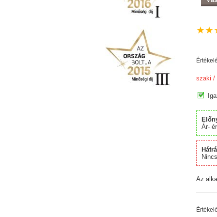
★
★
Értékel
szaki
/
Iga
Előn
Ár- é
Hátr
Ninc
Az alka
Értékel