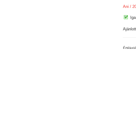
Ani
/ 2
Iga
Ajánlot
Értékel
Judit
/ 
Iga
Az EDB
Uto