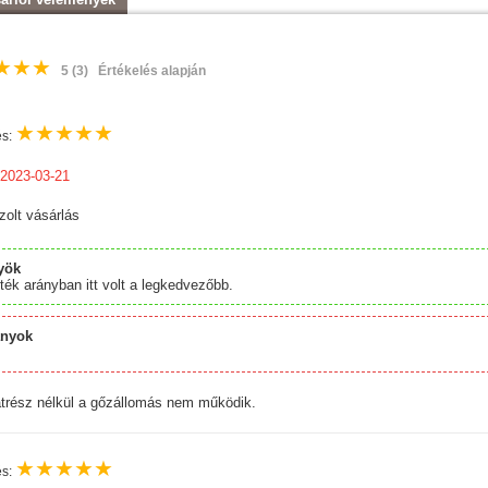
★
★
★
5
(3)
Értékelés alapján
★
★
★
★
★
és:
 2023-03-21
zolt vásárlás
yök
rték arányban itt volt a legkedvezőbb.
ányok
s
trész nélkül a gőzállomás nem működik.
★
★
★
★
★
és: