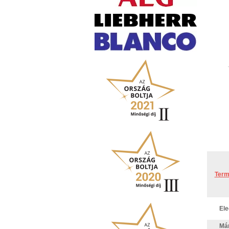
Term
Ele
Má