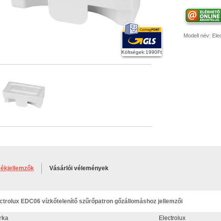
Modell név:
Ele
Költségek:1990Ft
ékjellemzők
Vásárlói vélemények
ctrolux EDC06 vízkőtelenítő szűrőpatron gőzállomáshoz jellemzői
rka
Electrolux