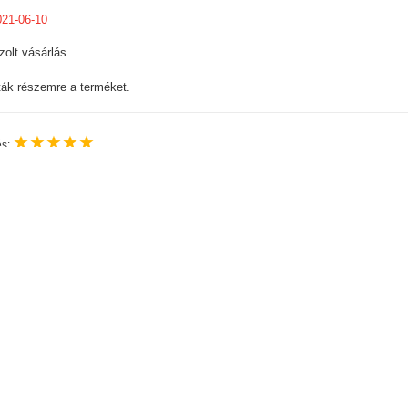
021-06-10
zolt vásárlás
ták részemre a terméket.
★
★
★
★
★
és:
2020-08-24
zolt vásárlás
S3660-as gőzállomáshoz is ez való.
További vélemények »
ljára nézett