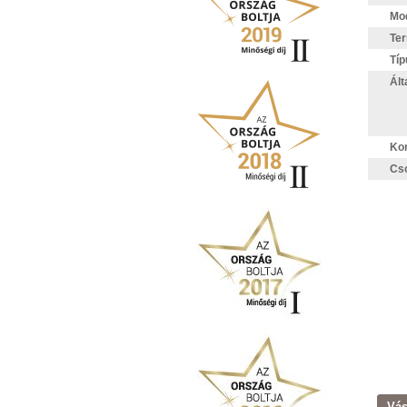
Mod
Te
Típ
Ált
Kom
Cs
Vás