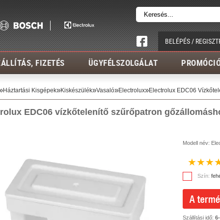
BELÉPÉS / REGISZT
ÁLLÍTÁS, FIZETÉS
ÜGYFÉLSZOLGÁLAT
PROMÓCI
»
»
»
»
»
Háztartási Kisgépek
Kiskészülék
Vasaló
Electrolux
Electrolux EDC06 Vízkőte
trolux EDC06 vízkőtelenítő szűrőpatron gőzállomásh
Modell név:
Ele
★
★
★
Szín:
feh
Szállítási idő:
6