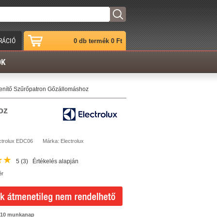
RÁCIÓ
0 db termék 0 Ft
ÓK
lenítő Szűrőpatron Gőzállomáshoz
oz
ctrolux
EDC06
Márka:
Electrolux
★
★
5
(3)
Értékelés alapján
ér
-10 munkanap