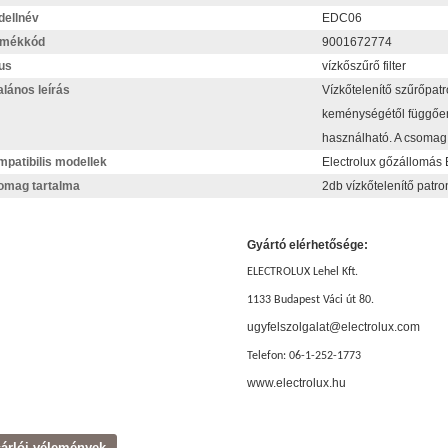
ellnév
EDC06
rmékkód
9001672774
us
vízkőszűrő filter
alános leírás
Vízkőtelenítő szűrőpat
keménységétől függően
használható. A csomag t
patibilis modellek
Electrolux gőzállomás 
omag tartalma
2db vízkőtelenítő patro
Gyártó elérhetősége:
ELECTROLUX Lehel Kft.
1133 Budapest Váci út 80.
ugyfelszolgalat@electrolux.com
Telefon: 06-1-252-1773
www.electrolux.hu
árlói vélemények