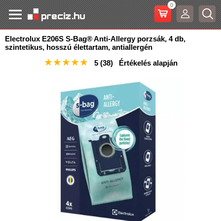
0
Electrolux E206S S-Bag® Anti-Allergy porzsák, 4 db,
szintetikus, hosszú élettartam, antiallergén
★
★
★
★
★
5
(38)
Értékelés alapján