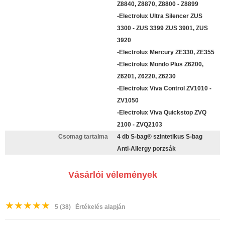
Z8840, Z8870, Z8800 - Z8899
-Electrolux Ultra Silencer ZUS
3300 - ZUS 3399 ZUS 3901, ZUS
3920
-Electrolux Mercury ZE330, ZE355
-Electrolux Mondo Plus Z6200,
Z6201, Z6220, Z6230
-Electrolux Viva Control ZV1010 -
ZV1050
-Electrolux Viva Quickstop ZVQ
2100 - ZVQ2103
Csomag tartalma
4 db S-bag® szintetikus S-bag
Anti-Allergy porzsák
Vásárlói vélemények
★
★
★
★
★
5
(38)
Értékelés alapján