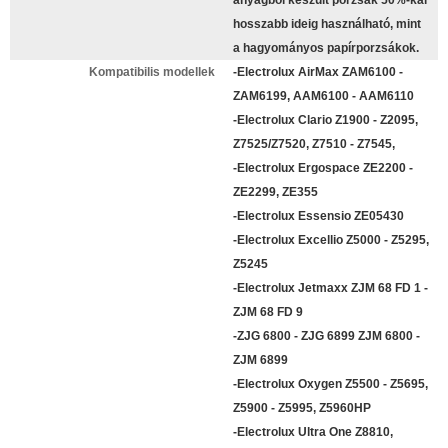
anyagból készült porzsák 50%-kal
hosszabb ideig használható, mint
a hagyományos papírporzsákok.
Kompatibilis modellek
-Electrolux AirMax ZAM6100 -
ZAM6199, AAM6100 - AAM6110
-Electrolux Clario Z1900 - Z2095,
Z7525/Z7520, Z7510 - Z7545,
-Electrolux Ergospace ZE2200 -
ZE2299, ZE355
-Electrolux Essensio ZE05430
-Electrolux Excellio Z5000 - Z5295,
Z5245
-Electrolux Jetmaxx ZJM 68 FD 1 -
ZJM 68 FD 9
-ZJG 6800 - ZJG 6899 ZJM 6800 -
ZJM 6899
-Electrolux Oxygen Z5500 - Z5695,
Z5900 - Z5995, Z5960HP
-Electrolux Ultra One Z8810,