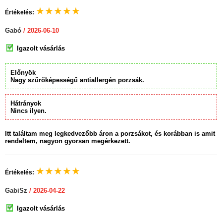
★
★
★
★
★
Értékelés:
Gabó
/ 2026-06-10
Igazolt vásárlás
Előnyök
Nagy szűrőképességű antiallergén porzsák.
Hátrányok
Nincs ilyen.
Itt találtam meg legkedvezőbb áron a porzsákot, és korábban is amit
rendeltem, nagyon gyorsan megérkezett.
★
★
★
★
★
Értékelés:
GabiSz
/ 2026-04-22
Igazolt vásárlás