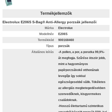
Termékjellemzők
Electrolux E206S S-Bag® Anti-Allergy porzsák jellemzői
Márka
Electrolux
Modellnév
E206S
Termékkód
900168460
Típus
porzsák
Általános leírás
-A pollen, a por, a poratka 99,9%-
át megfogja. Szűrése ötször jobb,
mint a hagyományos
papírporzsákoké otthonának
levegője így sokkal
egészségesebbé válik. Tökéletes
az allergiás megbetegedésekben
szenvedőknek, kisgyermekes
családoknak.
-Hosszú élettartamú szintetikus