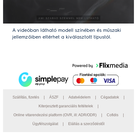
A videóban látható modell színében és műszaki
jellemzőiben eltérhet a kiválasztott típustól.
Szállítás, fizetés
|
ÁSZF
|
Adatvédelem
|
Cégadatok
|
Kiterjesztett garanciális feltételek
|
Online vitarendezési platform (OVR, ill: ADR/ODR)
|
Cofidis
|
Ügyfélszolgálat
|
Elállás a szerződéstől