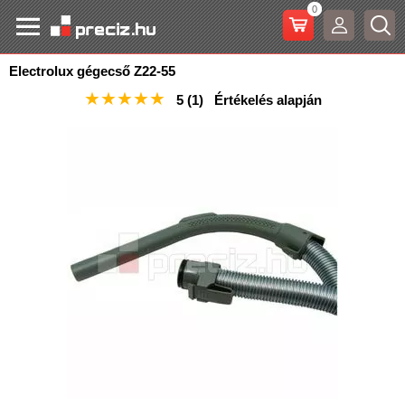
0
Electrolux gégecső Z22-55
★
★
★
★
★
5
(1)
Értékelés alapján