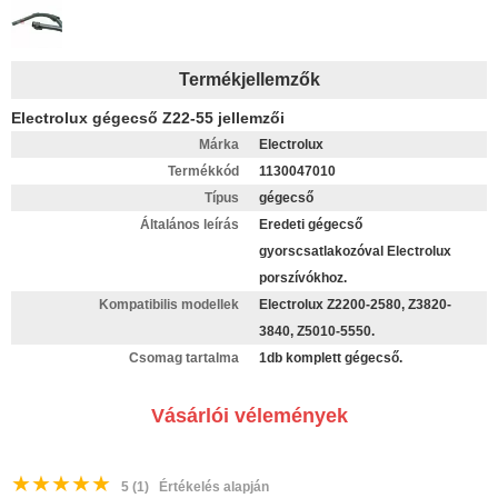
Termékjellemzők
Electrolux gégecső Z22-55 jellemzői
Márka
Electrolux
Termékkód
1130047010
Típus
gégecső
Általános leírás
Eredeti gégecső
gyorscsatlakozóval Electrolux
porszívókhoz.
Kompatibilis modellek
Electrolux Z2200-2580, Z3820-
3840, Z5010-5550.
Csomag tartalma
1db komplett gégecső.
Vásárlói vélemények
★
★
★
★
★
5
(1)
Értékelés alapján