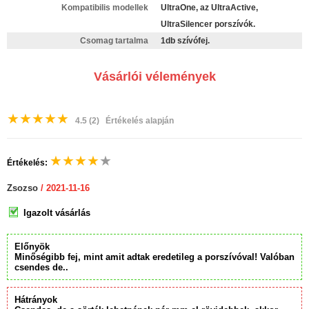
Kompatibilis modellek
UltraOne, az UltraActive,
UltraSilencer porszívók.
Csomag tartalma
1db szívófej.
Vásárlói vélemények
★
★
★
★
★
4.5
(2)
Értékelés alapján
★
★
★
★
★
Értékelés:
Zsozso
/ 2021-11-16
Igazolt vásárlás
Előnyök
Minőségibb fej, mint amit adtak eredetileg a porszívóval! Valóban
csendes de..
Hátrányok