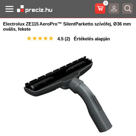
0
Electrolux ZE115 AeroPro™ SilentParketto szívófej, Ø36 mm
ovális, fekete
★
★
★
★
★
4.5
(2)
Értékelés alapján