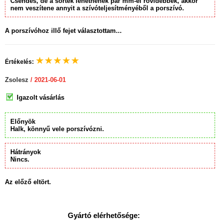
Csendes, de a sörték lehetnének pár mm-el rövidebbek, akkor
nem veszítene annyit a szívóteljesítményéből a porszívó.
A porszívóhoz illő fejet választottam...
★
★
★
★
★
Értékelés:
Zsolesz
/ 2021-06-01
Igazolt vásárlás
Előnyök
Halk, könnyű vele porszívózni.
Hátrányok
Nincs.
Az előző eltört.
Gyártó elérhetősége: