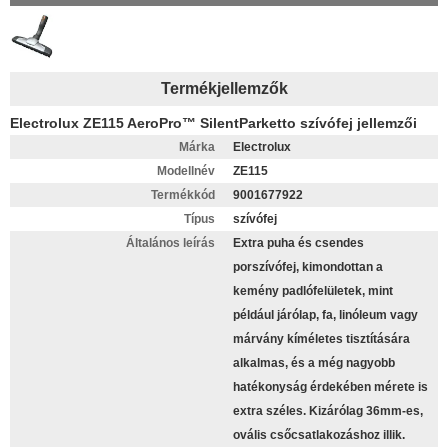
Termékjellemzők
Electrolux ZE115 AeroPro™ SilentParketto szívófej jellemzői
Márka
Electrolux
Modellnév
ZE115
Termékkód
9001677922
Típus
szívófej
Általános leírás
Extra puha és csendes
porszívófej, kimondottan a
kemény padlófelületek, mint
például járólap, fa, linóleum vagy
márvány kíméletes tisztítására
alkalmas, és a még nagyobb
hatékonyság érdekében mérete is
extra széles. Kizárólag 36mm-es,
ovális csőcsatlakozáshoz illik.