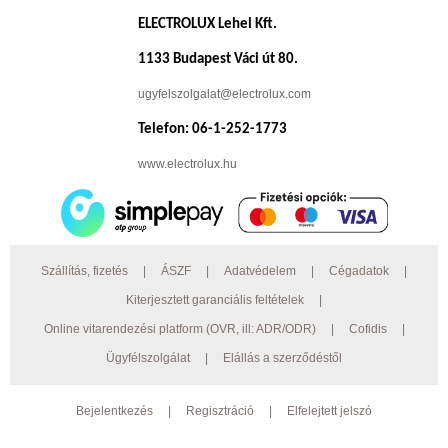
ELECTROLUX Lehel Kft.
1133 Budapest Váci út 80.
ugyfelszolgalat@electrolux.com
Telefon: 06-1-252-1773
www.electrolux.hu
Szállítás, fizetés
|
ÁSZF
|
Adatvédelem
|
Cégadatok
|
Kiterjesztett garanciális feltételek
|
Online vitarendezési platform (OVR, ill: ADR/ODR)
|
Cofidis
|
Ügyfélszolgálat
|
Elállás a szerződéstől
Bejelentkezés
|
Regisztráció
|
Elfelejtett jelszó