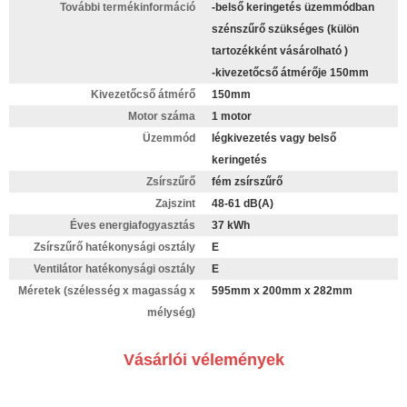
További termékinformáció
-belső keringetés üzemmódban
szénszűrő szükséges (külön
tartozékként vásárolható )
-kivezetőcső átmérője 150mm
Kivezetőcső átmérő
150mm
Motor száma
1 motor
Üzemmód
légkivezetés vagy belső
keringetés
Zsírszűrő
fém zsírszűrő
Zajszint
48-61 dB(A)
Éves energiafogyasztás
37 kWh
Zsírszűrő hatékonysági osztály
E
Ventilátor hatékonysági osztály
E
Méretek (szélesség x magasság x
595mm x 200mm x 282mm
mélység)
Vásárlói vélemények