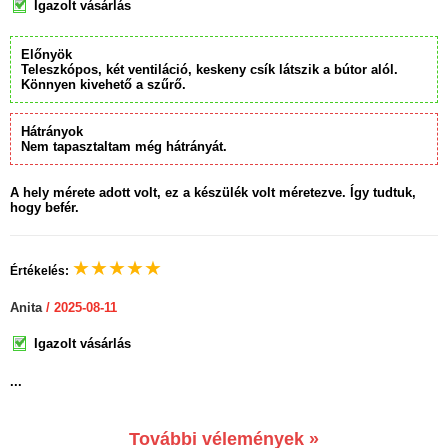
Igazolt vásárlás
Előnyök
Teleszkópos, két ventiláció, keskeny csík látszik a bútor alól.
Könnyen kivehető a szűrő.
Hátrányok
Nem tapasztaltam még hátrányát.
A hely mérete adott volt, ez a készülék volt méretezve. Így tudtuk,
hogy befér.
★
★
★
★
★
Értékelés:
Anita
/ 2025-08-11
Igazolt vásárlás
...
További vélemények »