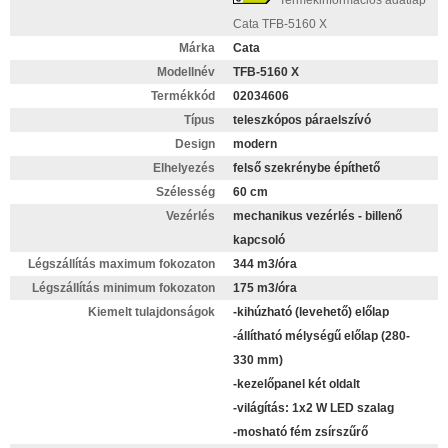
Termékinformációs adatlap
Cata TFB-5160 X
Márka
Cata
Modellnév
TFB-5160 X
Termékkód
02034606
Típus
teleszkópos páraelszívó
Design
modern
Elhelyezés
felső szekrénybe építhető
Szélesség
60 cm
Vezérlés
mechanikus vezérlés - billenő
kapcsoló
Légszállítás maximum fokozaton
344 m3/óra
Légszállítás minimum fokozaton
175 m3/óra
Kiemelt tulajdonságok
-kihúzható (levehető) előlap
-állítható mélységű előlap (280-
330 mm)
-kezelőpanel két oldalt
-világítás: 1x2 W LED szalag
-mosható fém zsírszűrő