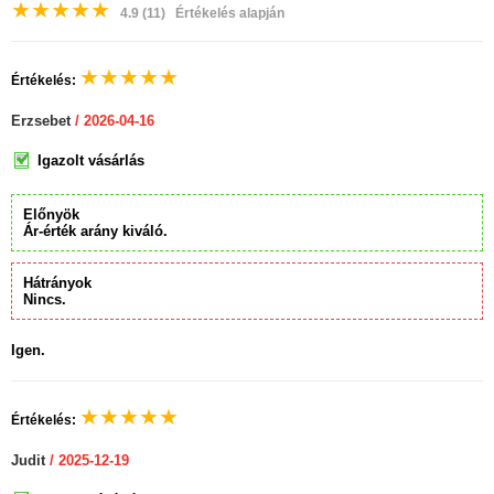
★
★
★
★
★
4.9
(11)
Értékelés alapján
★
★
★
★
★
Értékelés:
Erzsebet
/ 2026-04-16
Igazolt vásárlás
Előnyök
Ár-érték arány kiváló.
Hátrányok
Nincs.
Igen.
★
★
★
★
★
Értékelés:
Judit
/ 2025-12-19