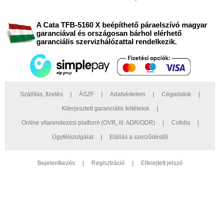
A Cata TFB-5160 X beépíthető páraelszívó magyar
garanciával és országosan bárhol elérhető
garanciális szervizhálózattal rendelkezik.
Szállítás, fizetés
|
ÁSZF
|
Adatvédelem
|
Cégadatok
|
Kiterjesztett garanciális feltételek
|
Online vitarendezési platform (OVR, ill: ADR/ODR)
|
Cofidis
|
Ügyfélszolgálat
|
Elállás a szerződéstől
Bejelentkezés
|
Regisztráció
|
Elfelejtett jelszó
© 2026 Preciz.hu Minden jog fenntartva. AEG, Electrolux bemutatóterem:
4030 Debrecen, Gázvezeték u. 10. ;
Nyitva tartás: Hétfő - Péntek: 9.00-16.30.