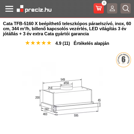
0
Cata TFB-5160 X beépíthető teleszkópos páraelszívó, inox, 60
cm, 344 m³/h, billenő kapcsolós vezérlés
, LED világítás 3 év
jótállás + 3 év extra Cata gyártói garancia
★
★
★
★
★
4.9
(11)
Értékelés alapján