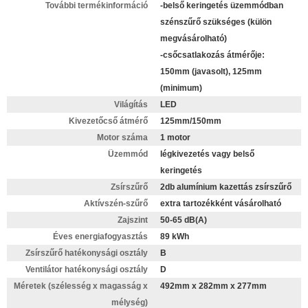
További termékinformáció
-belső keringetés üzemmódban
szénszűrő szükséges (külön
megvásárolható)
-csőcsatlakozás átmérője:
150mm (javasolt), 125mm
(minimum)
Világítás
LED
Kivezetőcső átmérő
125mm/150mm
Motor száma
1 motor
Üzemmód
légkivezetés vagy belső
keringetés
Zsírszűrő
2db alumínium kazettás zsírszűrő
Aktívszén-szűrő
extra tartozékként vásárolható
Zajszint
50-65 dB(A)
Éves energiafogyasztás
89 kWh
Zsírszűrő hatékonysági osztály
B
Ventilátor hatékonysági osztály
D
Méretek (szélesség x magasság x
492mm x 282mm x 277mm
mélység)