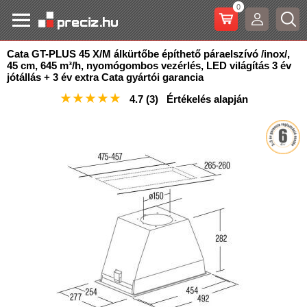
0
Cata GT-PLUS 45 X/M álkürtőbe építhető páraelszívó /inox/,
45 cm, 645 m³/h, nyomógombos vezérlés, LED
világítás 3 év
jótállás + 3 év extra Cata gyártói garancia
★
★
★
★
★
4.7
(3)
Értékelés alapján