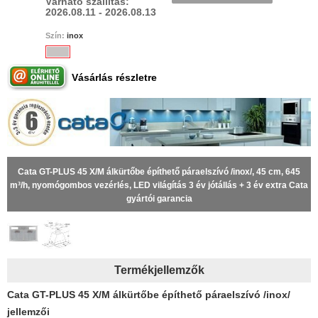
Várható szállítás:
2026.08.11 - 2026.08.13
Szín:
inox
Vásárlás részletre
Cata GT-PLUS 45 X/M álkürtőbe építhető páraelszívó /inox/, 45 cm, 645
m³/h, nyomógombos vezérlés, LED világítás 3 év jótállás + 3 év extra Cata
gyártói garancia
Termékjellemzők
Cata GT-PLUS 45 X/M álkürtőbe építhető páraelszívó /inox/
jellemzői