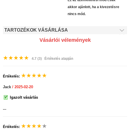
Ez az üzemeltetési mód csak
akkor ajánlott, ha a kivezetésre
nincs mód.
TARTOZÉKOK VÁSÁRLÁSA
Vásárlói vélemények
★
★
★
★
★
4.7
(3)
Értékelés alapján
★
★
★
★
★
Értékelés:
Jack
/ 2025-02-20
Igazolt vásárlás
...
★
★
★
★
★
Értékelés: