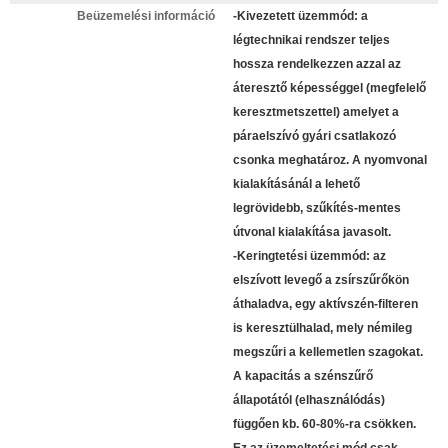
Beüzemelési információ
-Kivezetett üzemmód: a
légtechnikai rendszer teljes
hossza rendelkezzen azzal az
áteresztő képességgel (megfelelő
keresztmetszettel) amelyet a
páraelszívó gyári csatlakozó
csonka meghatároz. A nyomvonal
kialakításánál a lehető
legrövidebb, szűkítés-mentes
útvonal kialakítása javasolt.
-Keringtetési üzemmód: az
elszívott levegő a zsírszűrőkön
áthaladva, egy aktívszén-filteren
is keresztülhalad, mely némileg
megszűri a kellemetlen szagokat.
A kapacitás a szénszűrő
állapotától (elhasználódás)
függően kb. 60-80%-ra csökken.