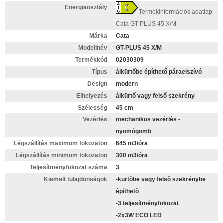
Energiaosztály
Termékinformációs adatlap
Cata GT-PLUS 45 X/M
Márka
Cata
Modellnév
GT-PLUS 45 X/M
Termékkód
02030309
Típus
álkürtőbe építhető páraelszívó
Design
modern
Elhelyezés
álkürtő vagy felső szekrény
Szélesség
45 cm
Vezérlés
mechanikus vezérlés -
nyomógomb
Légszállítás maximum fokozaton
645 m3/óra
Légszállítás minimum fokozaton
300 m3/óra
Teljesítményfokozat száma
3
Kiemelt tulajdonságok
-kürtőbe vagy felső szekrénybe
építhető
-3 teljesítményfokozat
-2x3W ECO LED