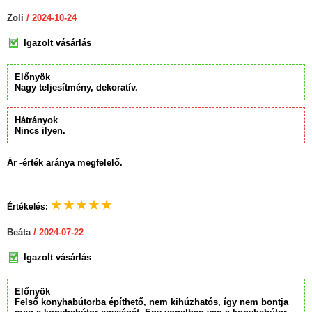
Zoli
/ 2024-10-24
Igazolt vásárlás
Előnyök
Nagy teljesítmény, dekoratív.
Hátrányok
Nincs ilyen.
Ár -érték aránya megfelelő.
★
★
★
★
★
Értékelés:
Beáta
/ 2024-07-22
Igazolt vásárlás
Előnyök
Felső konyhabútorba építhető, nem kihúzhatós, így nem bontja