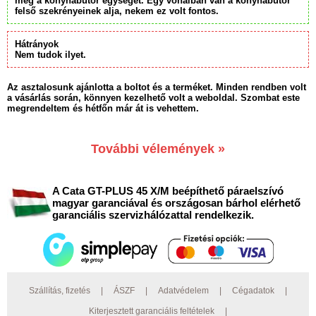
meg a konyhabútor egységét. Egy vonalban van a konyhabútor
felső szekrényeinek alja, nekem ez volt fontos.
Hátrányok
Nem tudok ilyet.
Az asztalosunk ajánlotta a boltot és a terméket. Minden rendben volt
a vásárlás során, könnyen kezelhető volt a weboldal. Szombat este
megrendeltem és hétfőn már át is vehettem.
További vélemények »
A Cata GT-PLUS 45 X/M beépíthető páraelszívó
magyar garanciával és országosan bárhol elérhető
garanciális szervizhálózattal rendelkezik.
Szállítás, fizetés
|
ÁSZF
|
Adatvédelem
|
Cégadatok
|
Kiterjesztett garanciális feltételek
|