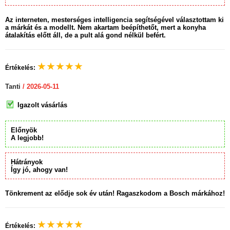
Az interneten, mesterséges intelligencia segítségével választottam ki
a márkát és a modellt. Nem akartam beépíthetőt, mert a konyha
átalakítás előtt áll, de a pult alá gond nélkül befért.
★
★
★
★
★
Értékelés:
Tanti
/ 2026-05-11
Igazolt vásárlás
Előnyök
A legjobb!
Hátrányok
Így jó, ahogy van!
Tönkrement az elődje sok év után! Ragaszkodom a Bosch márkához!
★
★
★
★
★
Értékelés: