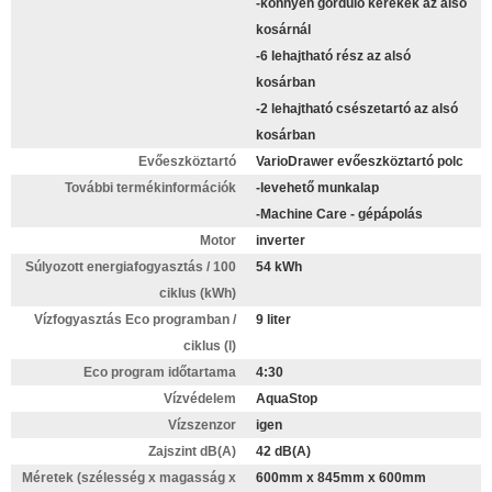
-könnyen gördülő kerekek az alsó
kosárnál
-6 lehajtható rész az alsó
kosárban
-2 lehajtható csészetartó az alsó
kosárban
Evőeszköztartó
VarioDrawer evőeszköztartó polc
További termékinformációk
-levehető munkalap
-Machine Care - gépápolás
Motor
inverter
Súlyozott energiafogyasztás / 100
54 kWh
ciklus (kWh)
Vízfogyasztás Eco programban /
9 liter
ciklus (l)
Eco program időtartama
4:30
Vízvédelem
AquaStop
Vízszenzor
igen
Zajszint dB(A)
42 dB(A)
Méretek (szélesség x magasság x
600mm x 845mm x 600mm