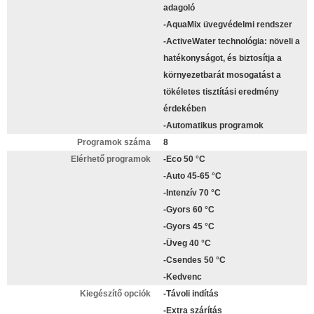
adagoló
-AquaMix üvegvédelmi rendszer
-ActiveWater technológia: növeli a
hatékonyságot, és biztosítja a
környezetbarát mosogatást a
tökéletes tisztítási eredmény
érdekében
-Automatikus programok
Programok száma
8
Elérhető programok
-Eco 50 °C
-Auto 45-65 °C
-Intenzív 70 °C
-Gyors 60 °C
-Gyors 45 °C
-Üveg 40 °C
-Csendes 50 °C
-Kedvenc
Kiegészítő opciók
-Távoli indítás
-Extra szárítás