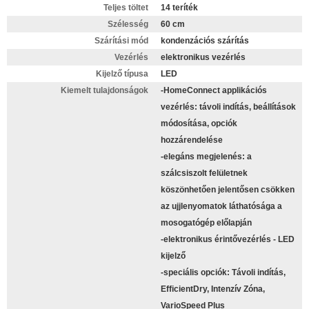
Teljes töltet
14 teríték
Szélesség
60 cm
Szárítási mód
kondenzációs szárítás
Vezérlés
elektronikus vezérlés
Kijelző típusa
LED
Kiemelt tulajdonságok
-HomeConnect applikációs
vezérlés: távoli indítás, beállítások
módosítása, opciók
hozzárendelése
-elegáns megjelenés: a
szálcsiszolt felületnek
köszönhetően jelentősen csökken
az ujjlenyomatok láthatósága a
mosogatógép előlapján
-elektronikus érintővezérlés - LED
kijelző
-speciális opciók: Távoli indítás,
EfficientDry, Intenzív Zóna,
VarioSpeed Plus