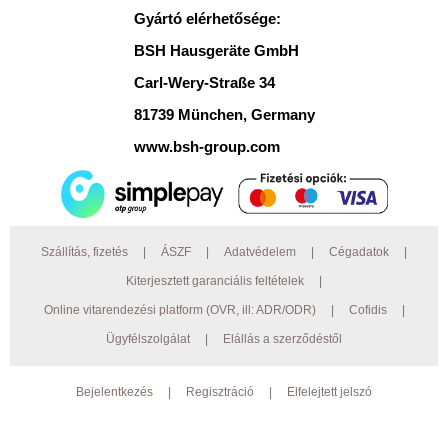
Gyártó elérhetősége:
BSH Hausgeräte GmbH
Carl-Wery-Straße 34
81739 München, Germany
www.bsh-group.com
Szállítás, fizetés
|
ÁSZF
|
Adatvédelem
|
Cégadatok
|
Kiterjesztett garanciális feltételek
|
Online vitarendezési platform (OVR, ill: ADR/ODR)
|
Cofidis
|
Ügyfélszolgálat
|
Elállás a szerződéstől
Bejelentkezés
|
Regisztráció
|
Elfelejtett jelszó
© 2026 Preciz.hu Minden jog fenntartva. AEG, Electrolux bemutatóterem: