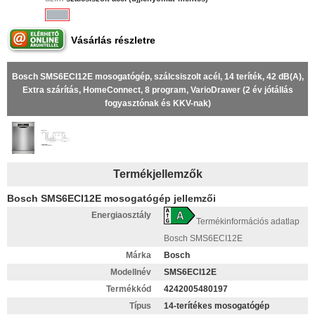
Vásárlás részletre
Bosch SMS6ECI12E mosogatógép, szálcsiszolt acél, 14 teríték, 42 dB(A),
Extra szárítás, HomeConnect, 8 program, VarioDrawer (2 év jótállás
fogyasztónak és KKV-nak)
Termékjellemzők
Bosch SMS6ECI12E mosogatógép jellemzői
Energiaosztály
Termékinformációs adatlap
Bosch SMS6ECI12E
Márka
Bosch
Modellnév
SMS6ECI12E
Termékkód
4242005480197
Típus
14-terítékes mosogatógép