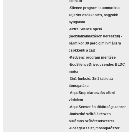
állítható
-Silence program: automatikus
zajszint csökkentés, nagyobb
nyugalom
-extra Silence opció
(mobilalkalmazáson keresztül) -
bármikor 30 percig minimálisra
csökkenti a zajt
-Kedvenc program mentése
-EcoSilenceDrive, csendes BLDC
motor
-3in1 funkció: 3in1 tabletta
támogatása
-AquaStop elárasztás elleni
védelem
-AquaSensor és töltöttségszenzor
-öntisztító szűrő 3 részes
hullámos szűrőrendszerrel
-DosageAssist, mosogatószer