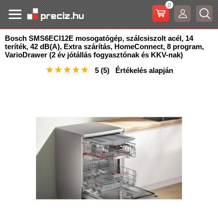
0
Bosch SMS6ECI12E mosogatógép, szálcsiszolt acél, 14
teríték, 42 dB(A), Extra szárítás, HomeConnect, 8
program,
VarioDrawer (2 év jótállás fogyasztónak és KKV-nak)
★
★
★
★
★
5
(5)
Értékelés alapján