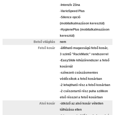
-Intenzív Zóna
-VarioSpeed Plus
-Silence opció
(mobilalkalmazáson keresztül)
-HygienePlus (mobilalkalmazáson
keresztül)
Belső világítás
nem
Felső kosár
-állítható magasságú felső kosár,
3 szintű "RackMatic" rendszerrel
-EasySlide kihúzórendszer a felső
kosárnál
-színezett csúszásmentes
védőcsíkok a felső kosárban
-2 lehajtható rész a felső kosárban
-2 csészetartó rész puha szilikon
első résszel a felső kosárban
Alsó kosár
-ütköző az alsó kosár véletlen
túlhúzása ellen