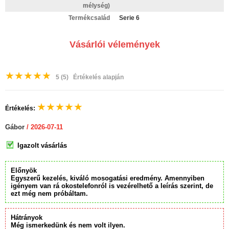
mélység)
Termékcsalád
Serie 6
Vásárlói vélemények
★
★
★
★
★
5
(5)
Értékelés alapján
★
★
★
★
★
Értékelés:
Gábor
/ 2026-07-11
Igazolt vásárlás
Előnyök
Egyszerű kezelés, kiváló mosogatási eredmény. Amennyiben
igényem van rá okostelefonról is vezérelhető a leírás szerint, de
ezt még nem próbáltam.
Hátrányok
Még ismerkedünk és nem volt ilyen.