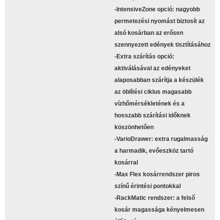
-IntensiveZone opció: nagyobb
permetezési nyomást biztosít az
alsó kosárban az erősen
szennyezett edények tisztításához
-Extra szárítás opció:
aktiválásával az edényeket
alaposabban szárítja a készülék
az öblítési ciklus magasabb
vízhőmérsékletének és a
hosszabb szárítási időknek
köszönhetően
-VarioDrawer: extra rugalmasság
a harmadik, evőeszköz tartó
kosárral
-Max Flex kosárrendszer piros
színű érintési pontokkal
-RackMatic rendszer: a felső
kosár magassága kényelmesen