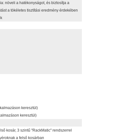
a: növeli a hatékonyságot, és biztosítja a
ást a tökéletes tisztítási eredmény érdekében
ok
lkalmazáson keresztül)
kalmazáson keresztül)
lső kosár, 3 szintű "RackMatic" rendszerrel
nyéroknak a felső kosárban