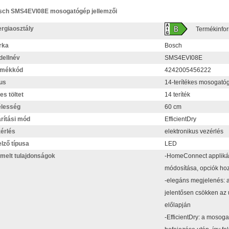
sch SMS4EVI08E mosogatógép jellemzői
rgiaosztály
Termékinfo
rka
Bosch
ellnév
SMS4EVI08E
rmékkód
4242005456222
us
14-terítékes mosogató
jes töltet
14 teríték
élesség
60 cm
rítási mód
EfficientDry
érlés
elektronikus vezérlés
elző típusa
LED
melt tulajdonságok
-HomeConnect applikáció
módosítása, opciók ho
-elegáns megjelenés: a
jelentősen csökken az
előlapján
-EfficientDry: a mosoga