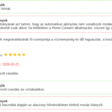
yök
 leírtak.
ányok
trányának azt tartom, hogy az automatikus ajtónyitás nem vonatkozik mind
ikerült csak akkor, ha letöltöttem a Home Connect alkalmazást, viszont így a
ék megvásárlásának fő szempontja a vízmennyiség és dB fogyasztás, a kosá
★
★
★
★
★
és:
/ 2026-02-23
zolt vásárlás
yök
ívül csendes és víztakarékos.
ányok
i használat alapján az alacsony hőmérsékleten történő mosás hiányzik.