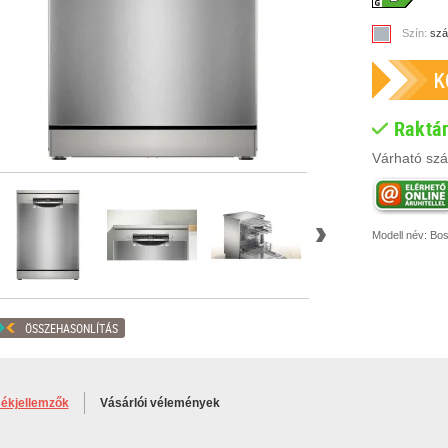
Szín:
szá
Raktá
Várható szál
Modell név:
Bo
ÖSSZEHASONLÍTÁS
ékjellemzők
Vásárlói vélemények