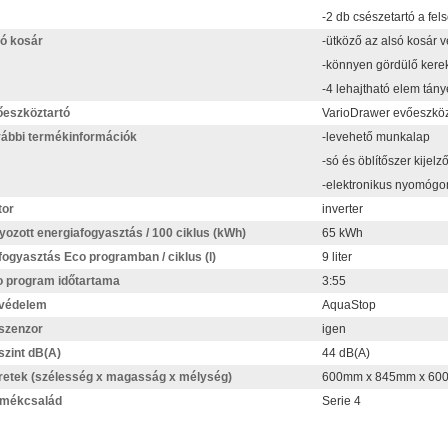
-2 db csészetartó a fel
ó kosár
-ütköző az alsó kosár v
-könnyen gördülő kerek
-4 lehajtható elem tán
eszköztartó
VarioDrawer evőeszköz
ábbi termékinformációk
-levehető munkalap
-só és öblítőszer kijelz
-elektronikus nyomóg
tor
inverter
yozott energiafogyasztás / 100 ciklus (kWh)
65 kWh
fogyasztás Eco programban / ciklus (l)
9 liter
 program időtartama
3:55
zvédelem
AquaStop
szenzor
igen
szint dB(A)
44 dB(A)
etek (szélesség x magasság x mélység)
600mm x 845mm x 60
rmékcsalád
Serie 4