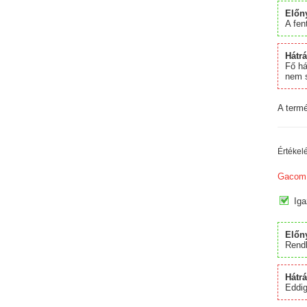
Előn
A fent
Hátr
Fő há
nem s
A term
Értékel
Gacom
Iga
Előn
Rendk
Hátr
Eddig