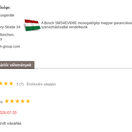
ősége:
usgeräte
A Bosch SMS4EVI08E mosogatógép magyar garanciával é
ry-Straße 34
szervizhálózattal rendelkezik.
München,
y
h-group.com
árlói vélemények
★
★
★
5
(7)
Értékelés alapján
★
★
★
★
★
és:
026-07-20
zolt vásárlás