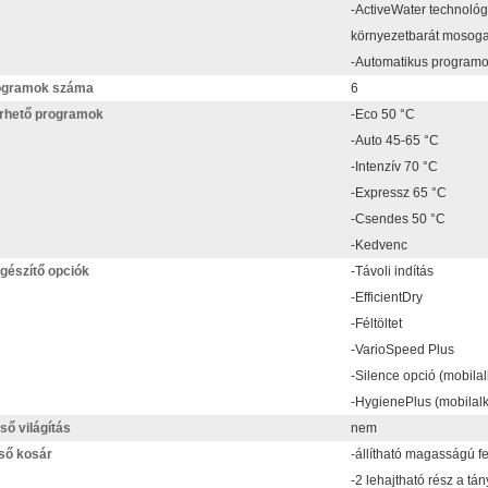
-ActiveWater technológi
környezetbarát mosogat
-Automatikus program
ogramok száma
6
rhető programok
-Eco 50 °C
-Auto 45-65 °C
-Intenzív 70 °C
-Expressz 65 °C
-Csendes 50 °C
-Kedvenc
gészítő opciók
-Távoli indítás
-EfficientDry
-Féltöltet
-VarioSpeed Plus
-Silence opció (mobila
-HygienePlus (mobilal
ső világítás
nem
ső kosár
-állítható magasságú fe
-2 lehajtható rész a tá