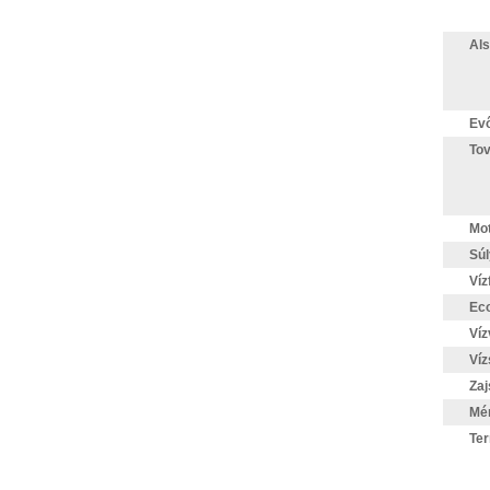
Als
Evő
Tov
Mo
Súl
Víz
Eco
Ví
Víz
Zaj
Mér
Te