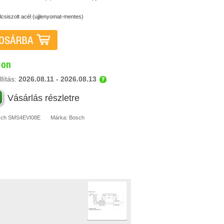
lcsiszolt acél (ujjlenyomat-mentes)
ron
lítás:
2026.08.11 - 2026.08.13
Vásárlás részletre
sch
SMS4EVI08E
Márka:
Bosch