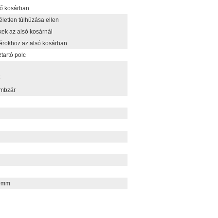
ső kosárban
életlen túlhúzása ellen
ek az alsó kosárnál
yérokhoz az alsó kosárban
tartó polc
ő
ombzár
0mm