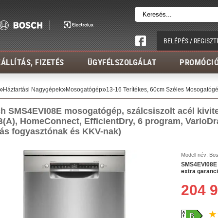
BELÉPÉS / REGISZT
ÁLLÍTÁS, FIZETÉS
ÜGYFÉLSZOLGÁLAT
PROMÓCI
»
»
»
Háztartási Nagygépek
Mosogatógép
13-16 Terítékes, 60cm Széles Mosogatóg
h SMS4EVI08E mosogatógép, szálcsiszolt acél kivitel,
B(A), HomeConnect, EfficientDry, 6
program, VarioDr
llás fogyasztónak és KKV-nak)
Modell név:
Bo
SMS4EVI08E 1
extra garanc
204 9
★