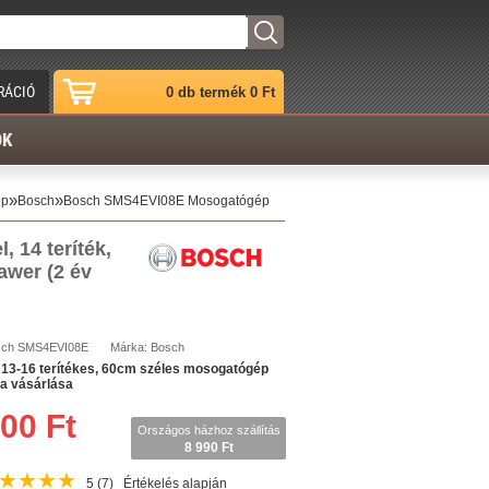
RÁCIÓ
0 db termék 0 Ft
ÓK
»
»
ép
Bosch
Bosch SMS4EVI08E Mosogatógép
 14 teríték,
awer (2 év
sch
SMS4EVI08E
Márka:
Bosch
3-16 terítékes, 60cm széles mosogatógép
ia vásárlása
00 Ft
Országos házhoz szállítás
8 990 Ft
★
★
★
★
5
(7)
Értékelés alapján