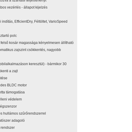
ozva a szárítási teljesítményt
 vezérlés - állapot kijelzés
i indítás, EfficientDry, Féltöltet, VarioSpeed
tartó polc
 felső kosár magassága kényelmesen állítható
matikus zajszint csökkentés, nagyobb
obilalkalmazáson keresztül) - bármikor 30
kenti a zajt
tése
endes BLDC motor
letta támogatása
lleni védelem
ségszenzor
zes hullámos szűrőrendszerrel
tószer adagoló
 rendszer