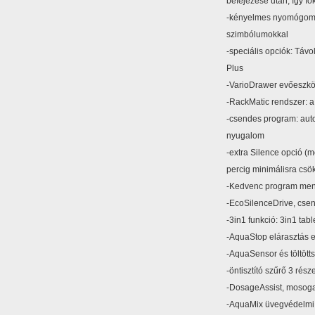
befejezése után, így fok
-kényelmes nyomógombos
szimbólumokkal
-speciális opciók: Távol
Plus
-VarioDrawer evőeszköz
-RackMatic rendszer: a
-csendes program: auto
nyugalom
-extra Silence opció (m
percig minimálisra csök
-Kedvenc program men
-EcoSilenceDrive, cs
-3in1 funkció: 3in1 tab
-AquaStop elárasztás e
-AquaSensor és töltött
-öntisztító szűrő 3 rés
-DosageAssist, mosoga
-AquaMix üvegvédelmi