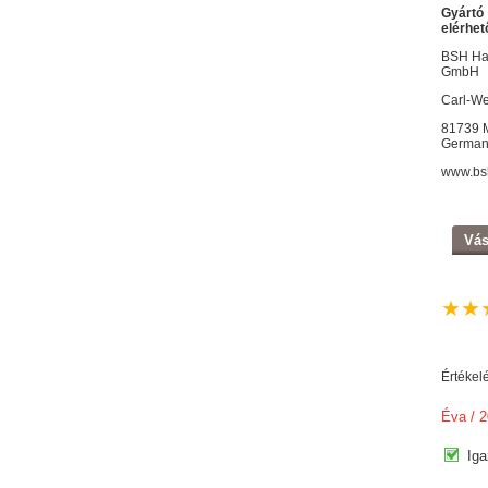
Gyártó
elérhet
BSH Ha
GmbH
Carl-We
81739 
German
www.bs
Vás
★
★
Értékel
Éva
/ 2
Iga