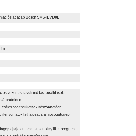
rmációs adatlap Bosch SMS4EVI08E
gép
s vezérlés: távoli indítás, beállítások
zzárendelése
 szálcsiszolt felületnek köszönhetően
 ujjlenyomatok láthatósága a mosogatógép
tógép ajtaja automatikusan kinyílik a program