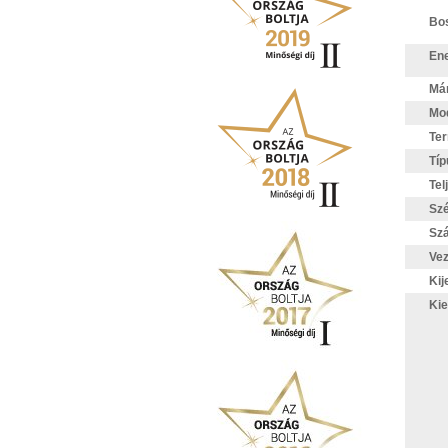
Bo
Ene
Má
Mod
Te
Típ
Tel
Sz
Szá
Vez
Kij
Kie