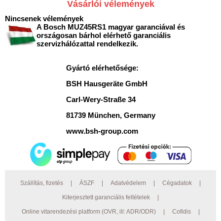
Vásárlói vélemények
Nincsenek vélemények
A Bosch MUZ45RS1 magyar garanciával és
országosan bárhol elérhető garanciális
szervizhálózattal rendelkezik.
Gyártó elérhetősége:
BSH Hausgeräte GmbH
Carl-Wery-Straße 34
81739 München, Germany
www.bsh-group.com
Szállítás, fizetés
|
ÁSZF
|
Adatvédelem
|
Cégadatok
|
Kiterjesztett garanciális feltételek
|
Online vitarendezési platform (OVR, ill: ADR/ODR)
|
Cofidis
|