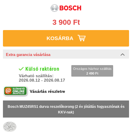
3 900 Ft
KOSÁRBA
Extra garancia vásárlása
Külső raktáron
Országos házhoz szállítás
2 490 Ft
Várható szállítás:
2026.08.12 - 2026.08.17
Vásárlás részletre
Bosch MUZ45RS1 durva reszelőkorong (2 év jótállás fogyasztónak és
KKV-nak)