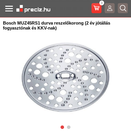
0
Bosch MUZ45RS1 durva reszelőkorong (2 év jótállás
fogyasztónak és KKV-nak)