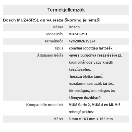
Termékjellemzők
Bosch MUZ45RS1 durva reszelőkorong jellemzői
Márka
Bosch
Modellnév
MUZ45RS1
Termékkód
4242002635224
Típus
konyhai robotgép tartozék
Általános leírás
-nyers burgonya reszelésére pl.
krumplilángos vagy knédli
készítéséhez
-hosszú élettartamú,
rozsdamentes acél: tartós,
biztonságos, ízsemleges és
könnyen tisztítható
Kompatibilis modellek
MUM Serie 2, MUM 4 és MUM 5
robotgépekhez
Méret
6 mm x 163 mm x 163 mm