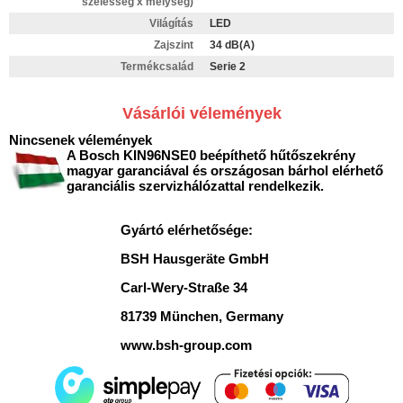
szélesség x mélység)
Világítás
LED
Zajszint
34 dB(A)
Termékcsalád
Serie 2
Vásárlói vélemények
Nincsenek vélemények
A Bosch KIN96NSE0 beépíthető hűtőszekrény
magyar garanciával és országosan bárhol elérhető
garanciális szervizhálózattal rendelkezik.
Gyártó elérhetősége:
BSH Hausgeräte GmbH
Carl-Wery-Straße 34
81739 München, Germany
www.bsh-group.com