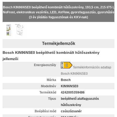
Bosch KIN96NSE0 beépíthető kombinált hűtőszekrény, 193,5 cm, 215 l/75 l,
NoFrost, elektronikus vezérlés, LED, AirFlow, gyorsfagyasztás, gyorshűtés
(3 év jótállás fogyasztónak és KKV-nak)
Termékjellemzők
Bosch KIN96NSE0 beépíthető kombinált hűtőszekrény
jellemzői
Energiaosztály
Termékinformációs adatlap
Bosch KIN96NSE0
Márka
Bosch
Modellnév
KIN96NSE0
Termékkód
4242005359486
Típus
beépíthető alulfagyasztós
hűtőszekrény
Beépítési mód
csúszózsanér