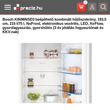
0
Bosch KIN96NSE0 beépíthető kombinált hűtőszekrény, 193,5
cm, 215 l/75 l, NoFrost, elektronikus vezérlés
, LED, AirFlow,
gyorsfagyasztás, gyorshűtés (3 év jótállás fogyasztónak és
KKV-nak)