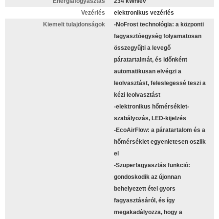
Energiafogyasztás
234 kWh/év
Vezérlés
elektronikus vezérlés
Kiemelt tulajdonságok
-NoFrost technológia: a központi
fagyasztóegység folyamatosan
összegyűjti a levegő
páratartalmát, és időnként
automatikusan elvégzi a
leolvasztást, feleslegessé teszi a
kézi leolvasztást
-elektronikus hőmérséklet-
szabályozás, LED-kijelzés
-EcoAirFlow: a páratartalom és a
hőmérséklet egyenletesen oszlik
el
-Szuperfagyasztás funkció:
gondoskodik az újonnan
behelyezett étel gyors
fagyasztásáról, és így
megakadályozza, hogy a