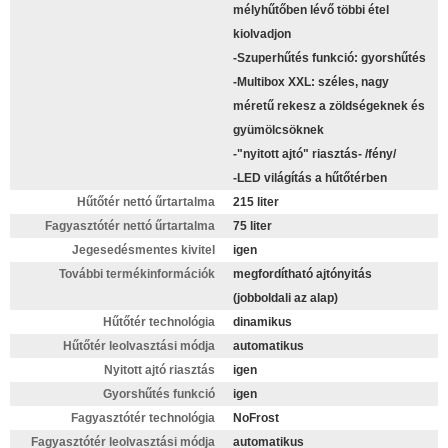
mélyhűtőben lévő többi étel
kiolvadjon
-Szuperhűtés funkció: gyorshűtés
-Multibox XXL: széles, nagy
méretű rekesz a zöldségeknek és
gyümölcsöknek
-"nyitott ajtó" riasztás- /fény/
-LED világítás a hűtőtérben
Hűtőtér nettó űrtartalma
215 liter
Fagyasztótér nettó űrtartalma
75 liter
Jegesedésmentes kivitel
igen
További termékinformációk
megfordítható ajtónyitás
(jobboldali az alap)
Hűtőtér technológia
dinamikus
Hűtőtér leolvasztási módja
automatikus
Nyitott ajtó riasztás
igen
Gyorshűtés funkció
igen
Fagyasztótér technológia
NoFrost
Fagyasztótér leolvasztási módja
automatikus