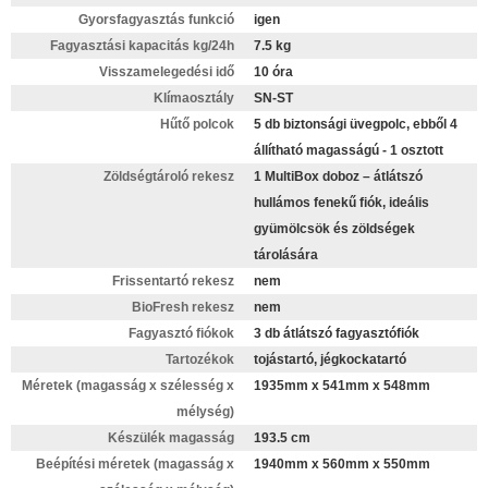
Gyorsfagyasztás funkció
igen
Fagyasztási kapacitás kg/24h
7.5 kg
Visszamelegedési idő
10 óra
Klímaosztály
SN-ST
Hűtő polcok
5 db biztonsági üvegpolc, ebből 4
állítható magasságú - 1 osztott
Zöldségtároló rekesz
1 MultiBox doboz – átlátszó
hullámos fenekű fiók, ideális
gyümölcsök és zöldségek
tárolására
Frissentartó rekesz
nem
BioFresh rekesz
nem
Fagyasztó fiókok
3 db átlátszó fagyasztófiók
Tartozékok
tojástartó, jégkockatartó
Méretek (magasság x szélesség x
1935mm x 541mm x 548mm
mélység)
Készülék magasság
193.5 cm
Beépítési méretek (magasság x
1940mm x 560mm x 550mm