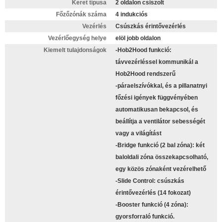
Keret típusa
2 oldalon csiszolt
Főzőzónák száma
4 indukciós
Vezérlés
Csúszkás érintővezérlés
Vezérlőegység helye
elöl jobb oldalon
Kiemelt tulajdonságok
-Hob2Hood funkció:
távvezérléssel kommunikál a
Hob2Hood rendszerű
-páraelszívókkal, és a pillanatnyi
főzési igények függvényében
automatikusan bekapcsol, és
beállítja a ventilátor sebességét
vagy a világítást
-Bridge funkció (2 bal zóna): két
baloldali zóna összekapcsolható,
egy közös zónaként vezérelhető
-Slide Control: csúszkás
érintővezérlés (14 fokozat)
-Booster funkció (4 zóna):
gyorsforraló funkció.