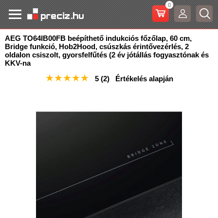
0
AEG TO64IB00FB beépíthető indukciós főzőlap, 60 cm,
Bridge funkció, Hob2Hood, csúszkás
érintővezérlés, 2
oldalon csiszolt, gyorsfelfűtés (2 év jótállás fogyasztónak és
KKV-na
★
★
★
★
★
5
(2)
Értékelés alapján