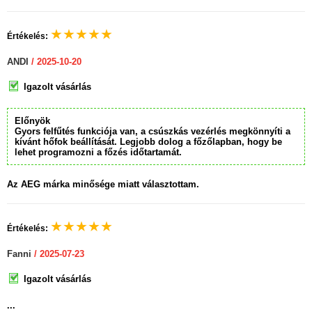
★
★
★
★
★
Értékelés:
ANDI
/ 2025-10-20
Igazolt vásárlás
Előnyök
Gyors felfűtés funkciója van, a csúszkás vezérlés megkönnyíti a
kívánt hőfok beállítását. Legjobb dolog a főzőlapban, hogy be
lehet programozni a főzés időtartamát.
Az AEG márka minősége miatt választottam.
★
★
★
★
★
Értékelés:
Fanni
/ 2025-07-23
Igazolt vásárlás
...