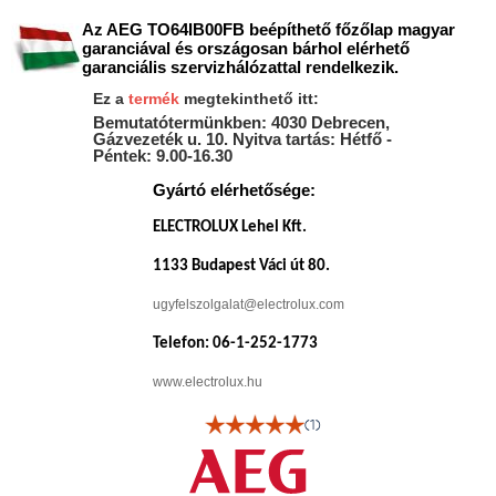
Az AEG TO64IB00FB beépíthető főzőlap magyar
garanciával és országosan bárhol elérhető
garanciális szervizhálózattal rendelkezik.
Ez a
termék
megtekinthető itt:
Bemutatótermünkben: 4030 Debrecen,
Gázvezeték u. 10. Nyitva tartás: Hétfő -
Péntek: 9.00-16.30
Gyártó elérhetősége:
ELECTROLUX Lehel Kft.
1133 Budapest Váci út 80.
ugyfelszolgalat@electrolux.com
Telefon: 06-1-252-1773
www.electrolux.hu
(1)