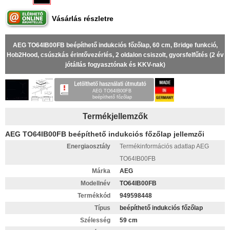
Vásárlás részletre
AEG TO64IB00FB beépíthető indukciós főzőlap, 60 cm, Bridge funkció,
Hob2Hood, csúszkás érintővezérlés, 2 oldalon csiszolt, gyorsfelfűtés (2 év
jótállás fogyasztónak és KKV-nak)
AEG TO64IB00FB
beépíthető főzőlap
Termékjellemzők
AEG TO64IB00FB beépíthető indukciós főzőlap jellemzői
Energiaosztály
Termékinformációs adatlap AEG
TO64IB00FB
Márka
AEG
Modellnév
TO64IB00FB
Termékkód
949598448
Típus
beépíthető indukciós főzőlap
Szélesség
59 cm