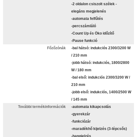
-2 oldalon csiszolt szélek -
elegáns megjelenés
-automata felfűtés
-percszámláló
-Count Up és Öko időzítő
-Pause funkció
Főzőzónák
-bal hátsó: indukciós 2300/3200 W
/ 210 mm
-jobb hátsó: indukciós, 1800/2800
W / 180 mm
-bal első: indukciós 2300/3200 W /
210 mm
-jobb első: indukciós, 1400/2500 W
/ 145 mm
További termékinformációk
-automata kikapcsolás
-gyerekzár
-funkciózár
-maradékhő kijelzés (3-lépcsős)
-hangjelzés