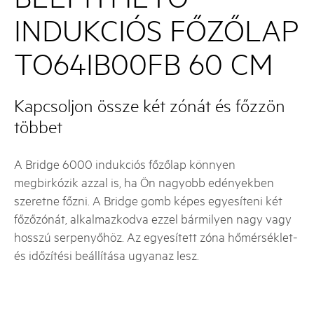
INDUKCIÓS FŐZŐLAP
TO64IB00FB 60 CM
Kapcsoljon össze két zónát és főzzön
többet
A Bridge 6000 indukciós főzőlap könnyen
megbirkózik azzal is, ha Ön nagyobb edényekben
szeretne főzni. A Bridge gomb képes egyesíteni két
főzőzónát, alkalmazkodva ezzel bármilyen nagy vagy
hosszú serpenyőhöz. Az egyesített zóna hőmérséklet-
és időzítési beállítása ugyanaz lesz.