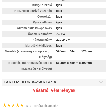
Bridge funkció
igen
Hob2Hood elszívó vezérlés
igen
Gyerekzár
igen
Gyorsfelfűtés
igen
Automatikus kikapcsolás
igen
Összteljesítmény
7.2 kW
Hálózati igény
220-240 V
Maradékhő kijelzés
igen
Méretek (szélesség x magasság x
590mm x 44mm x 520mm
mélység)
Beépítési méretek (szélesség x
560mm x 55mm x 490mm
magasság x mélység)
TARTOZÉKOK VÁSÁRLÁSA
Vásárlói vélemények
★
★
★
★
★
5
(2)
Értékelés alapján