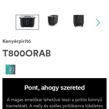
Kenyérpirító
T800ORAB
Pont, ahogy szereted
A magas emelőkar lehetővé teszi a pirítós könnyű
kiemelését. A mély és széles pirítókamra tökéletes