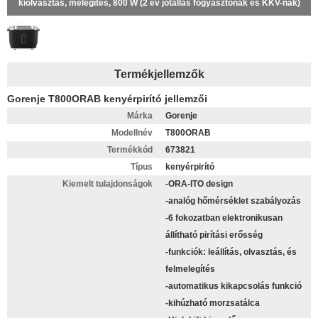
kiolvasztás, melegítés, 800 W (2 év jótállás fogyasztónak és KKV-nak)
Termékjellemzők
Gorenje T800ORAB kenyérpirító jellemzői
Márka
Gorenje
Modellnév
T800ORAB
Termékkód
673821
Típus
kenyérpirító
Kiemelt tulajdonságok
-ORA-ITO design
-analóg hőmérséklet szabályozás
-6 fokozatban elektronikusan
állítható pirítási erősség
-funkciók: leállítás, olvasztás, és
felmelegítés
-automatikus kikapcsolás funkció
-kihúzható morzsatálca