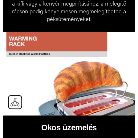
a kifli vagy a kenyér megpirításához, a melegítő
rácson pedig kényelmesen megmelegítheted a
péksüteményeket.
Okos üzemelés