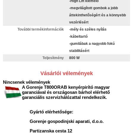
-High Lift kiemelő
-megvilágított gombok a jobb
áttekinthetőségért és a könnyebb
vezérlésért
További termékinformációk
-mély és széles nyílás
-kábeltartó
-gumilábak a nagyobb fokú
stabilitásért
Teljesítmény
800 W
Vásárlói vélemények
Nincsenek vélemények
A Gorenje T800ORAB kenyérpirító magyar
garanciával és országosan bárhol elérhető
garanciális szervizhálózattal rendelkezik.
Gyártó elérhetősége:
Gorenje gospodinjski aparati, d.o.o.
Partizanska cesta 12