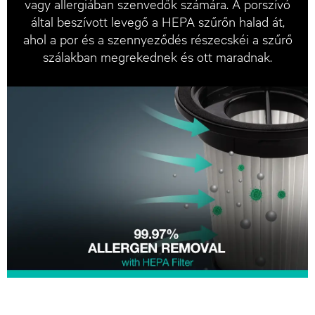
vagy allergiában szenvedők számára. A porszívó
által beszívott levegő a HEPA szűrőn halad át,
ahol a por és a szennyeződés részecskéi a szűrő
szálakban megrekednek és ott maradnak.