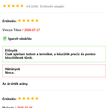
★
★
★
★
★
4.9
(100)
Értékelés alapján
★
★
★
★
★
Értékelés:
Vincze Tibor
/ 2026-07-17
Igazolt vásárlás
Előnyök
Csak ajánlani tudom a terméket, a készülék precíz és pontos
készüléknek tűnik.
Hátrányok
Nincs.
Az ár-érték arány.
★
★
★
★
★
Értékelés:
Melinda
/ 2026-07-06