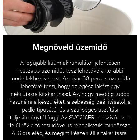
Megnöveld üzemidő
A legújabb lítium akkumulátor jelentősen
hosszabb üzemidőt tesz lehetővé a korábbi
modellekhez képest. Az akár 60 perces üzemidő
lehetővé teszi, hogy az egész lakást egy
nekifutásra kitakaríthasd. Az, hogy meddig tudod
használni a készüléket, a sebesség beállításától, a
padló típusától és a szükséges tisztítási
teljesítménytől függ. Az SVC216FR porszívó ezen
felül rövid töltési idővel is rendelkezik: mindössze
4-6 óra elég, és megint készen áll a takarításra!