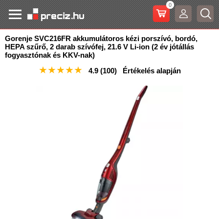
0
Gorenje SVC216FR akkumulátoros kézi porszívó, bordó,
HEPA szűrő, 2 darab szívófej, 21.6 V Li-ion (2 év
jótállás
fogyasztónak és KKV-nak)
★
★
★
★
★
4.9
(100)
Értékelés alapján