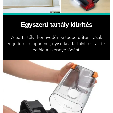
Egyszerű tartály kiürítés
A portartályt könnyedén ki tudod üríteni. Csak
engedd el a fogantyút, nyisd ki a tartályt, és rázd ki
belőle a szennyeződést!