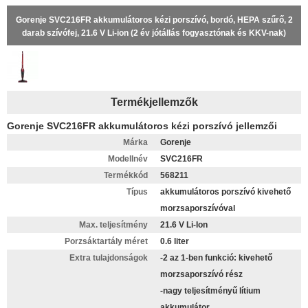
Gorenje SVC216FR akkumulátoros kézi porszívó, bordó, HEPA szűrő, 2
darab szívófej, 21.6 V Li-ion (2 év jótállás fogyasztónak és KKV-nak)
Termékjellemzők
Gorenje SVC216FR akkumulátoros kézi porszívó jellemzői
Márka
Gorenje
Modellnév
SVC216FR
Termékkód
568211
Típus
akkumulátoros porszívó kivehető
morzsaporszívóval
Max. teljesítmény
21.6 V Li-Ion
Porzsáktartály méret
0.6 liter
Extra tulajdonságok
-2 az 1-ben funkció: kivehető
morzsaporszívó rész
-nagy teljesítményű lítium
akkumulátor