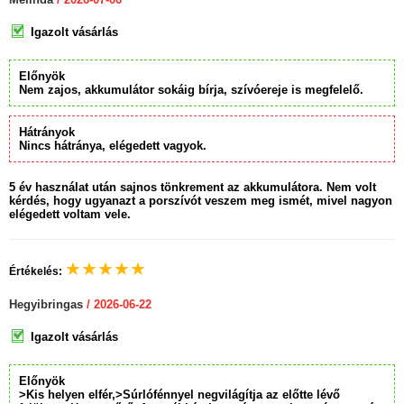
Igazolt vásárlás
Előnyök
Nem zajos, akkumulátor sokáig bírja, szívóereje is megfelelő.
Hátrányok
Nincs hátránya, elégedett vagyok.
5 év használat után sajnos tönkrement az akkumulátora. Nem volt
kérdés, hogy ugyanazt a porszívót veszem meg ismét, mivel nagyon
elégedett voltam vele.
★
★
★
★
★
Értékelés:
Hegyibringas
/ 2026-06-22
Igazolt vásárlás
Előnyök
>Kis helyen elfér,>Súrlófénnyel negvilágítja az előtte lévő