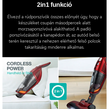
2in1 funkció
Élvezd a rúdporszívók összes előnyét úgy, hogy a
készüléket csupán másodpercek alatt
morzsaporszívóvá alakíthatod. A padló
porszívózásától a kanapédon át, az autód belső
terén keresztül a nehezen elérhető felső polcok
takarításáig mindenre alkalmas.