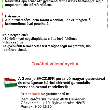
felületet>Hepa szűrősAz gyébkénti természetes tisztaságot segít
megtartani, kis időráfordítással.
Hátrányok
A rúd tekerésével nem fordul a szívófej, de ez megfelelő
kézkoordinációval pótolható.
>Kis helyen elfér,
>Súrlófénnyel negvilágítja az előtte lévő felületet
>Hepa szűrős
Az gyébkénti természetes tisztaságot segít megtartani, kis
időráfordítással.
További vélemények »
A Gorenje SVC216FR porszívó magyar garanciával
és országosan bárhol elérhető garanciális
szervizhálózattal rendelkezik.
Ez a
termék
megtekinthető itt:
Bemutatótermünkben: 4030 Debrecen,
Gázvezeték u. 10. Nyitva tartás: Hétfő -
Péntek: 9.00-16.30