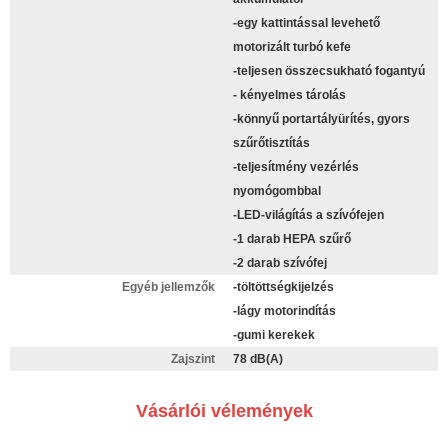
-egy kattintással levehető
motorizált turbó kefe
-teljesen összecsukható fogantyú
- kényelmes tárolás
-könnyű portartályürítés, gyors
szűrőtisztítás
-teljesítmény vezérlés
nyomógombbal
-LED-világítás a szívófejen
-1 darab HEPA szűrő
-2 darab szívófej
Egyéb jellemzők
-töltöttségkijelzés
-lágy motorindítás
-gumi kerekek
Zajszint
78 dB(A)
Vásárlói vélemények