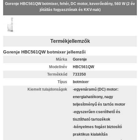
Gorenje HBC561QW botmixer, fehér, DC motor, keverőedény, 560 W (2 év
jótállás fogyasztónak és KKV-nak)
Termékjellemzők
Gorenje HBC561QW botmixer jellemzői
Márka
Gorenje
Modellnév
HBC561QW
Termékkód
733350
Típus
botmixer
Kiemelt tulajdonságok
-egyenáramú (DC) motor:
energiahatékony, nagy
teljesítményű és tartós motor
-egyszerűen cserélhető és
tisztítható tartozékok
-kényelmes fogást biztosító
praktikus kialakítás