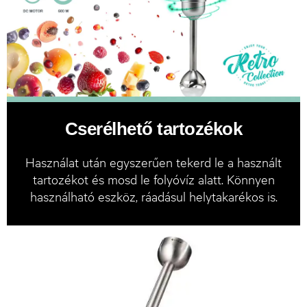
Cserélhető tartozékok
Használat után egyszerűen tekerd le a használt
tartozékot és mosd le folyóvíz alatt. Könnyen
használható eszköz, ráadásul helytakarékos is.