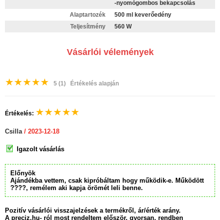
-nyomógombos bekapcsolás
Alaptartozék
500 ml keverőedény
Teljesítmény
560 W
Vásárlói vélemények
★
★
★
★
★
5
(1)
Értékelés alapján
★
★
★
★
★
Értékelés:
Csilla
/ 2023-12-18
Igazolt vásárlás
Előnyök
Ajándékba vettem, csak kipróbáltam hogy működik-e. Működött
????, remélem aki kapja örömét leli benne.
Pozitív vásárlói visszajelzések a termékről, ár/érték arány.
A preciz.hu- ról most rendeltem először, gyorsan, rendben