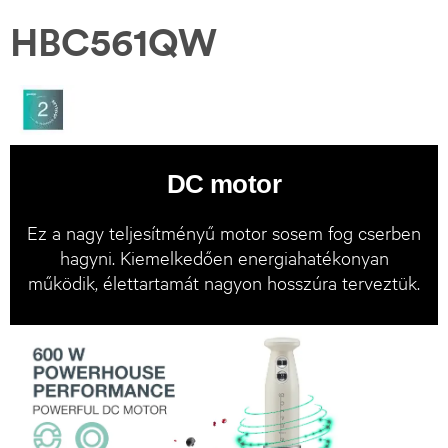
HBC561QW
DC motor
Ez a nagy teljesítményű motor sosem fog cserben
hagyni. Kiemelkedően energiahatékonyan
működik, élettartamát nagyon hosszúra terveztük.