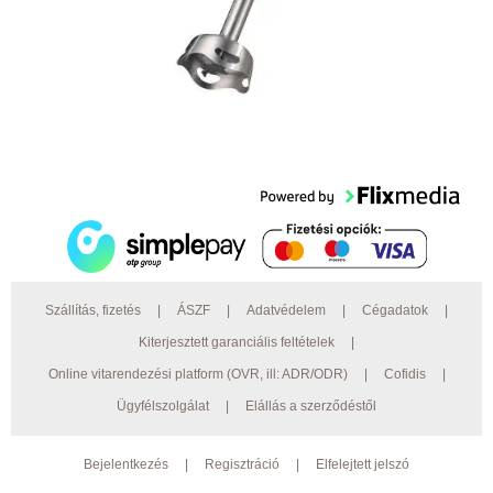
Szállítás, fizetés
|
ÁSZF
|
Adatvédelem
|
Cégadatok
|
Kiterjesztett garanciális feltételek
|
Online vitarendezési platform (OVR, ill: ADR/ODR)
|
Cofidis
|
Ügyfélszolgálat
|
Elállás a szerződéstől
Bejelentkezés
|
Regisztráció
|
Elfelejtett jelszó