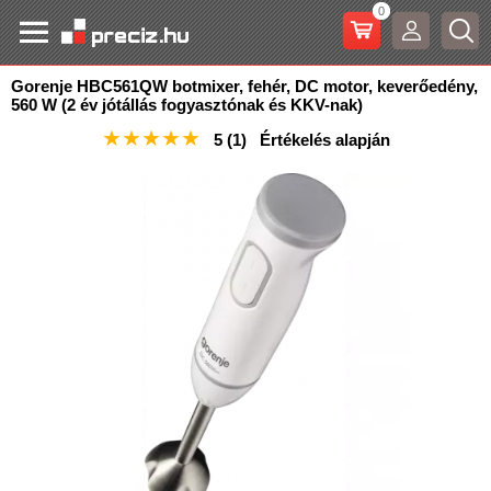
0
Gorenje HBC561QW botmixer, fehér, DC motor, keverőedény,
560 W (2 év jótállás fogyasztónak és KKV-nak)
★
★
★
★
★
5
(1)
Értékelés alapján