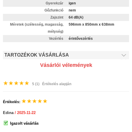
Gyerekzár
igen
Gőzfunkció
nem
Zajszint
64 dB(A)
Méretek (szélesség, magasság,
596mm x 850mm x 638mm
mélység)
Vezérlés
érintővezérlés
TARTOZÉKOK VÁSÁRLÁSA
Vásárlói vélemények
★
★
★
★
★
5
(1)
Értékelés alapján
★
★
★
★
★
Értékelés:
Edina
/ 2025-11-22
Igazolt vásárlás