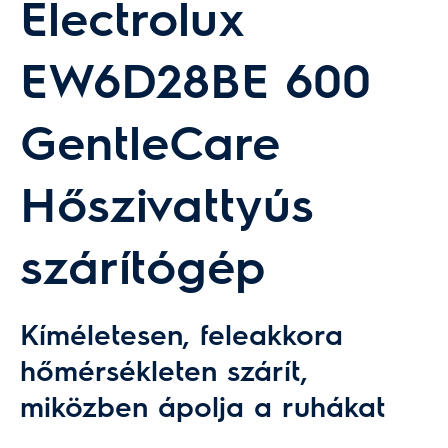
Electrolux
EW6D28BE 600
GentleCare
Hőszivattyús
szárítógép
Kíméletesen, feleakkora
hőmérsékleten szárít,
miközben ápolja a ruhákat