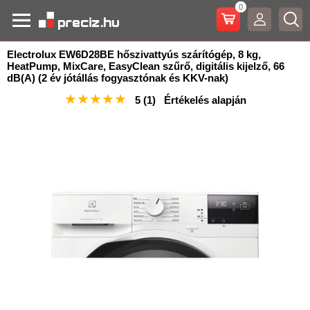
0
Electrolux EW6D28BE hőszivattyús szárítógép, 8 kg,
HeatPump, MixCare, EasyClean szűrő, digitális
kijelző, 66
dB(A) (2 év jótállás fogyasztónak és KKV-nak)
★
★
★
★
★
5
(1)
Értékelés alapján