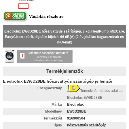
Vásárlás részletre
Electrolux EW6D28BE hőszivattyús szárítógép, 8 kg, HeatPump, MixCare,
EasyClean szűrő, digitális kijelző, 66 dB(A) (2 év jótállás fogyasztónak és
KKV-nak)
Electrolux EW6D28BE
hőszivattyús szárítógép
Termékjellemzők
Electrolux EW6D28BE hőszivattyús szárítógép jellemzői
Energiaosztály
Termékinformációs adatlap
Electrolux EW6D28BE
Márka
Electrolux
Modellnév
EW6D28BE
Termékkód
916900504
Típus
hőszivattyús szárítógép