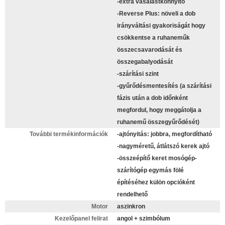
-extra vasalástkönnyítő
-Reverse Plus: növeli a dob
irányváltási gyakoriságát hogy
csökkentse a ruhaneműk
összecsavarodását és
összegabalyodását
-szárítási szint
-gyűrődésmentesítés (a szárítási
fázis után a dob időnként
megfordul, hogy meggátolja a
ruhanemű összegyűrődését)
További termékinformációk
-ajtónyitás: jobbra, megfordítható
-nagyméretű, átlátszó kerek ajtó
-összeépítő keret mosógép-
szárítógép egymás fölé
építéséhez külön opcióként
rendelhető
Motor
aszinkron
Kezelőpanel felirat
angol + szimbólum