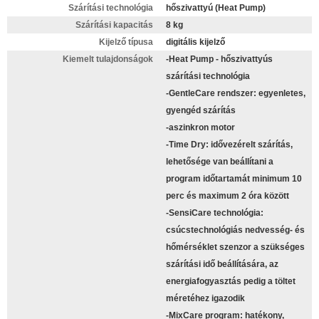
Szárítási technológia
hőszivattyú (Heat Pump)
Szárítási kapacitás
8 kg
Kijelző típusa
digitális kijelző
Kiemelt tulajdonságok
-Heat Pump - hőszivattyús
szárítási technológia
-GentleCare rendszer: egyenletes,
gyengéd szárítás
-aszinkron motor
-Time Dry: idővezérelt szárítás,
lehetősége van beállítani a
program időtartamát minimum 10
perc és maximum 2 óra között
-SensiCare technológia:
csúcstechnológiás nedvesség- és
hőmérséklet szenzor a szükséges
szárítási idő beállítására, az
energiafogyasztás pedig a töltet
méretéhez igazodik
-MixCare program: hatékony,