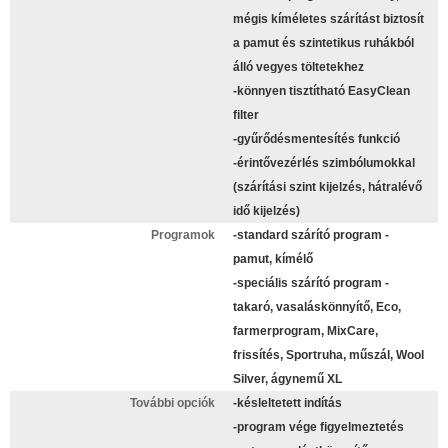
mégis kíméletes szárítást biztosít
a pamut és szintetikus ruhákból
álló vegyes töltetekhez
-könnyen tisztítható EasyClean
filter
-gyűrődésmentesítés funkció
-érintővezérlés szimbólumokkal
(szárítási szint kijelzés, hátralévő
idő kijelzés)
Programok
-standard szárító program -
pamut, kímélő
-speciális szárító program -
takaró, vasaláskönnyítő, Eco,
farmerprogram, MixCare,
frissítés, Sportruha, műszál, Wool
Silver, ágynemű XL
További opciók
-késleltetett indítás
-program vége figyelmeztetés