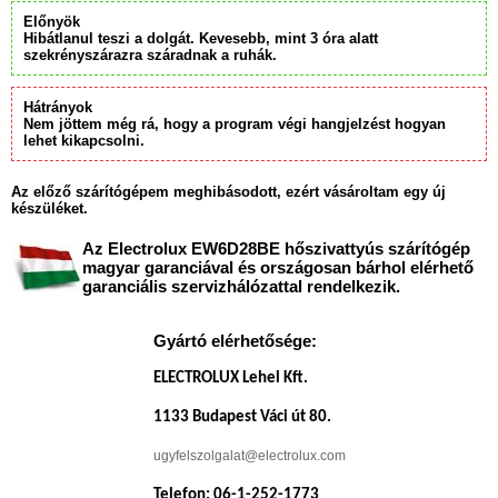
Előnyök
Hibátlanul teszi a dolgát. Kevesebb, mint 3 óra alatt
szekrényszárazra száradnak a ruhák.
Hátrányok
Nem jöttem még rá, hogy a program végi hangjelzést hogyan
lehet kikapcsolni.
Az előző szárítógépem meghibásodott, ezért vásároltam egy új
készüléket.
Az Electrolux EW6D28BE hőszivattyús szárítógép
magyar garanciával és országosan bárhol elérhető
garanciális szervizhálózattal rendelkezik.
Gyártó elérhetősége:
ELECTROLUX Lehel Kft.
1133 Budapest Váci út 80.
ugyfelszolgalat@electrolux.com
Telefon: 06-1-252-1773