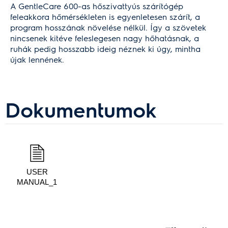
A GentleCare 600-as hőszivattyús szárítógép
feleakkora hőmérsékleten is egyenletesen szárít, a
program hosszának növelése nélkül. Így a szövetek
nincsenek kitéve feleslegesen nagy hőhatásnak, a
ruhák pedig hosszabb ideig néznek ki úgy, mintha
újak lennének.
Dokumentumok
USER
MANUAL_1