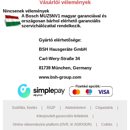
Vásárlói vélemények
Nincsenek vélemények
A Bosch MUZ5NV1 magyar garanciával és
országosan bárhol elérhető garanciális
szervizhálózattal rendelkezik.
Gyártó elérhetősége:
BSH Hausgeräte GmbH
Carl-Wery-Straße 34
81739 München, Germany
www.bsh-group.com
Szállítás, fizetés
|
ÁSZF
|
Adatvédelem
|
Cégadatok
|
Kiterjesztett garanciális feltételek
|
Online vitarendezési platform (OVR, ill: ADR/ODR)
|
Cofidis
|