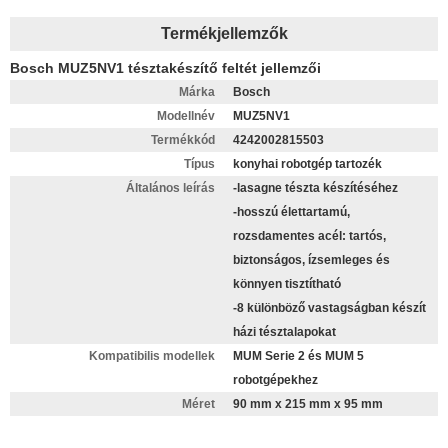
Termékjellemzők
Bosch MUZ5NV1 tésztakészítő feltét jellemzői
Márka
Bosch
Modellnév
MUZ5NV1
Termékkód
4242002815503
Típus
konyhai robotgép tartozék
Általános leírás
-lasagne tészta készítéséhez
-hosszú élettartamú,
rozsdamentes acél: tartós,
biztonságos, ízsemleges és
könnyen tisztítható
-8 különböző vastagságban készít
házi tésztalapokat
Kompatibilis modellek
MUM Serie 2 és MUM 5
robotgépekhez
Méret
90 mm x 215 mm x 95 mm