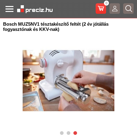
0
Bosch MUZ5NV1 tésztakészítő feltét (2 év jótállás
fogyasztónak és KKV-nak)