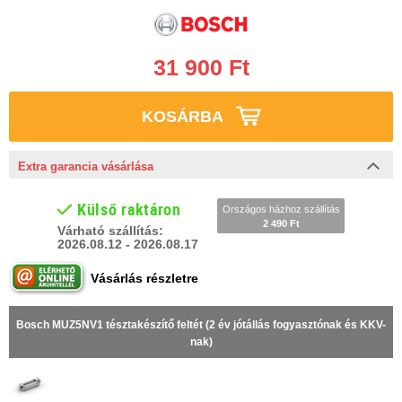
31 900 Ft
KOSÁRBA
Extra garancia vásárlása
Külső raktáron
Országos házhoz szállítás
2 490 Ft
Várható szállítás:
2026.08.12 - 2026.08.17
Vásárlás részletre
Bosch MUZ5NV1 tésztakészítő feltét (2 év jótállás fogyasztónak és KKV-
nak)