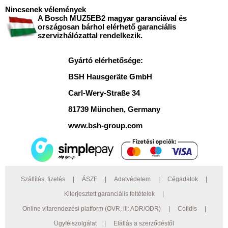
Nincsenek vélemények
A Bosch MUZ5EB2 magyar garanciával és
országosan bárhol elérhető garanciális
szervizhálózattal rendelkezik.
Gyártó elérhetősége:
BSH Hausgeräte GmbH
Carl-Wery-Straße 34
81739 München, Germany
www.bsh-group.com
Szállítás, fizetés
|
ÁSZF
|
Adatvédelem
|
Cégadatok
|
Kiterjesztett garanciális feltételek
|
Online vitarendezési platform (OVR, ill: ADR/ODR)
|
Cofidis
|
Ügyfélszolgálat
|
Elállás a szerződéstől