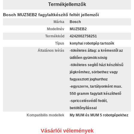
Termékjellemzők
Bosch MUZ5EB2 fagylaltkészítő feltét jellemzői
Márka
Bosch
Modellnév
MUZ5EB2
Termékkód
4242002758251
Típus
konyhai robotgép tartozék
Általános leírás
-tökéletes állag: a krémestől az
üdítően gyümölcsösig
-tökéletes segítő házi készítésű
jégkrémhez, sörbethez vagy
fagyasztott joghurthoz
-egyszerre, tartályonként max.
550 gramm fagylalt készíthető
-spriccelésvédő fedél,
betöltőnyílással
Kompatibilis modellek
My MUM és MUM 5 robotgépekhez
Vásárlói vélemények